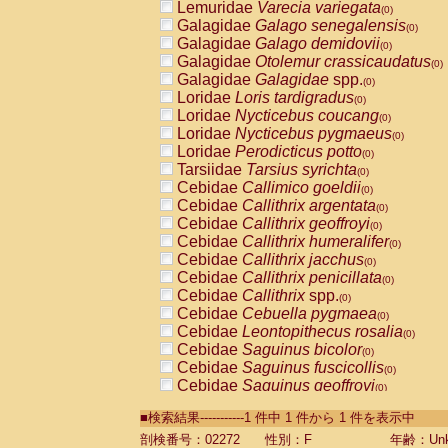
Lemuridae
Varecia variegata
(0)
Galagidae
Galago senegalensis
(0)
Galagidae
Galago demidovii
(0)
Galagidae
Otolemur crassicaudatus
(0)
Galagidae
Galagidae
spp.
(0)
Loridae
Loris tardigradus
(0)
Loridae
Nycticebus coucang
(0)
Loridae
Nycticebus pygmaeus
(0)
Loridae
Perodicticus potto
(0)
Tarsiidae
Tarsius syrichta
(0)
Cebidae
Callimico goeldii
(0)
Cebidae
Callithrix argentata
(0)
Cebidae
Callithrix geoffroyi
(0)
Cebidae
Callithrix humeralifer
(0)
Cebidae
Callithrix jacchus
(0)
Cebidae
Callithrix penicillata
(0)
Cebidae
Callithrix
spp.
(0)
Cebidae
Cebuella pygmaea
(0)
Cebidae
Leontopithecus rosalia
(0)
Cebidae
Saguinus bicolor
(0)
Cebidae
Saguinus fuscicollis
(0)
Cebidae
Saguinus geoffroyi
(0)
Cebidae
Saguinus imperator
(0)
■検索結果-----------1 件中 1 件から 1 件を表示中
Cebidae
Saguinus labiatus
(0)
Cebidae
Saguinus leucopus
剖検番号：02272
性別：F
年齢：Unk
(0)