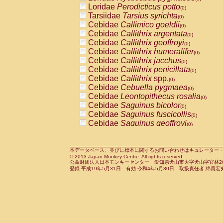
Pitheciidae
Callicebus cupreus
Loridae
Perodicticus potto
(0)
(0)
Pitheciidae
Callicebus donacophilus
Tarsiidae
Tarsius syrichta
(0
(0)
Pitheciidae
Callicebus moloch
Cebidae
Callimico goeldii
(0)
(0)
Pitheciidae
Callicebus torquatus
Cebidae
Callithrix argentata
(0)
(0)
Pitheciidae
Callicebus
spp.
Cebidae
Callithrix geoffroyi
(0)
(0)
Pitheciidae
Chiropotes satanas
Cebidae
Callithrix humeralifer
(0)
(0)
Pitheciidae
Pithecia monachus
Cebidae
Callithrix jacchus
(0)
(0)
Pitheciidae
Pithecia pithecia
Cebidae
Callithrix penicillata
(0)
(0)
Cercopithecidae
Cercocebus agilis
Cebidae
Callithrix
spp.
(0)
(0)
Cercopithecidae
Cercocebus galeritus
Cebidae
Cebuella pygmaea
(0)
Cercopithecidae
Cercocebus torquatu
Cebidae
Leontopithecus rosalia
(0)
Cercopithecidae
Cercocebus torquatus
Cebidae
Saguinus bicolor
(0)
Cercopithecidae
Cercocebus torquatu
Cebidae
Saguinus fuscicollis
(0)
Cercopithecidae
Cercocebus
hybrid
Cebidae
Saguinus geoffroyi
(0)
(0)
Cercopithecidae
Cercocebus
spp.
Cebidae
Saguinus imperator
(0)
(0)
Cercopithecidae
Lophocebus albigen
Cebidae
Saguinus labiatus
(0)
Cercopithecidae
Papio anubis
Cebidae
Saguinus leucopus
本データベース、並びに標本に関するお問い合わせはキュレーター・新宅勇太までお願い
(0)
(0)
© 2013 Japan Monkey Centre. All rights reserved.
Cercopithecidae
Papio cynocephalus
Cebidae
Saguinus midas
(
(0)
公益財団法人日本モンキーセンター 愛知県犬山市大字犬山字官林26番
Cercopithecidae
Papio hamadryas
Cebidae
Saguinus mystax
(0)
登録:平成19年5月31日 有効:令和4年5月30日 取扱責任者:綿貫宏
(0)
Cercopithecidae
Papio papio
Cebidae
Saguinus nigricollis
(0)
(1)
Cercopithecidae
Papio
spp.
Cebidae
Saguinus oedipus
(0)
(0)
Cercopithecidae
Mandrillus leucopha
Cebidae
Saguinus weddelli
(0)
Cercopithecidae
Mandrillus sphinx
Cebidae
Saguinus
spp.
(0)
(0)
Cercopithecidae
Theropithecus gelad
Cebidae
Aotus trivirgatus
(0)
Cercopithecidae
Macaca arctoides
Cebidae
Cebus albifrons
(0)
(0)