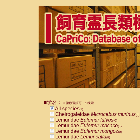
■学名：
※複数選択可・or検索
All species
(1)
Cheirogaleidae
Microcebus murinus
(0)
Lemuridae
Eulemur fulvus
(0)
Lemuridae
Eulemur macaco
(0)
Lemuridae
Eulemur mongoz
(0)
Lemuridae
Lemur catta
(0)