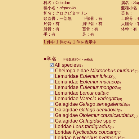
科名：Cebidae
Cebidae
Saguinus midas
属名：
Sa
(0)
種小名：
nigricollis
亜種小名
Cebidae
Saguinus mystax
(0)
和名：クロクビタマリン
英名：
Cebidae
Saguinus nigricollis
(1)
頭蓋骨：一部無
下顎骨：有
上腕骨：
Cebidae
Saguinus oedipus
(0)
尺骨：有
肩甲骨：有
大腿骨：
Cebidae
Saguinus weddelli
(0)
腓骨：有
寛骨：有
体幹：有
Cebidae
Saguinus
spp.
(0)
手：有
足：有
Cebidae
Aotus trivirgatus
(0)
Cebidae
Cebus albifrons
1 件中 1 件から 1 件を表示中
(0)
Cebidae
Cebus apella
(0)
Cebidae
Cebus capucinus
(0)
■学名：
Cebidae
Cebus nigrivittatus
※複数選択可・or検索
(0)
Cebidae
Cebus
spp.
All species
(0)
(1)
Cebidae
Saimiri boliviensis
Cheirogaleidae
Microcebus murinus
(0)
(0)
Cebidae
Saimiri sciureus
Lemuridae
Eulemur fulvus
(0)
(0)
Atelidae
Alouatta caraya
Lemuridae
Eulemur macaco
(0)
(0)
Atelidae
Alouatta fusca
Lemuridae
Eulemur mongoz
(0)
(0)
Atelidae
Alouatta seniculus
Lemuridae
Lemur catta
(0)
(0)
Atelidae
Alouatta
spp.
Lemuridae
Varecia variegata
(0)
(0)
Atelidae
Ateles belzebuth
Galagidae
Galago senegalensis
(0)
(0)
Atelidae
Ateles geoffroyi
Galagidae
Galago demidovii
(0)
(0)
Atelidae
Ateles paniscus
Galagidae
Otolemur crassicaudatus
(0)
(0)
Atelidae
Ateles
spp.
Galagidae
Galagidae
spp.
(0)
(0)
Atelidae
Lagothrix lagothricha
Loridae
Loris tardigradus
(0)
(0)
Atelidae
Lagothrix lagothricha cana
Loridae
Nycticebus coucang
(0)
(0)
Pitheciidae
Cacajao calvus rubicundu
Loridae
Nycticebus pygmaeus
(0)