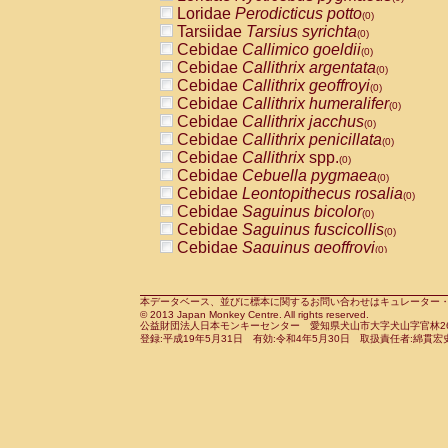
Pitheciidae
Callicebus cupreus
Loridae
Perodicticus potto
(0)
(0)
Pitheciidae
Callicebus donacophilus
Tarsiidae
Tarsius syrichta
(0
(0)
Pitheciidae
Callicebus moloch
Cebidae
Callimico goeldii
(0)
(0)
Pitheciidae
Callicebus torquatus
Cebidae
Callithrix argentata
(0)
(0)
Pitheciidae
Callicebus
spp.
Cebidae
Callithrix geoffroyi
(0)
(0)
Pitheciidae
Chiropotes satanas
Cebidae
Callithrix humeralifer
(0)
(0)
Pitheciidae
Pithecia monachus
Cebidae
Callithrix jacchus
(0)
(0)
Pitheciidae
Pithecia pithecia
Cebidae
Callithrix penicillata
(0)
(0)
Cercopithecidae
Cercocebus agilis
Cebidae
Callithrix
spp.
(0)
(0)
Cercopithecidae
Cercocebus galeritus
Cebidae
Cebuella pygmaea
(0)
Cercopithecidae
Cercocebus torquatu
Cebidae
Leontopithecus rosalia
(0)
Cercopithecidae
Cercocebus torquatus
Cebidae
Saguinus bicolor
(0)
Cercopithecidae
Cercocebus torquatu
Cebidae
Saguinus fuscicollis
(0)
Cercopithecidae
Cercocebus
hybrid
Cebidae
Saguinus geoffroyi
(0)
(0)
Cercopithecidae
Cercocebus
spp.
Cebidae
Saguinus imperator
(0)
(0)
Cercopithecidae
Lophocebus albigen
Cebidae
Saguinus labiatus
(0)
Cercopithecidae
Papio anubis
Cebidae
Saguinus leucopus
本データベース、並びに標本に関するお問い合わせはキュレーター・新宅勇太までお願い
(0)
(0)
© 2013 Japan Monkey Centre. All rights reserved.
Cercopithecidae
Papio cynocephalus
Cebidae
Saguinus midas
(
(0)
公益財団法人日本モンキーセンター 愛知県犬山市大字犬山字官林26番
Cercopithecidae
Papio hamadryas
Cebidae
Saguinus mystax
(0)
登録:平成19年5月31日 有効:令和4年5月30日 取扱責任者:綿貫宏
(0)
Cercopithecidae
Papio papio
Cebidae
Saguinus nigricollis
(0)
(0)
Cercopithecidae
Papio
spp.
Cebidae
Saguinus oedipus
(0)
(1)
Cercopithecidae
Mandrillus leucopha
Cebidae
Saguinus weddelli
(0)
Cercopithecidae
Mandrillus sphinx
Cebidae
Saguinus
spp.
(0)
(0)
Cercopithecidae
Theropithecus gelad
Cebidae
Aotus trivirgatus
(0)
Cercopithecidae
Macaca arctoides
Cebidae
Cebus albifrons
(0)
(0)