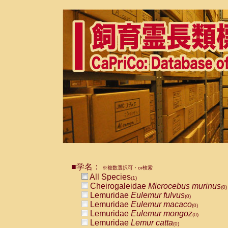
■学名：
※複数選択可・or検索
All Species
(1)
Cheirogaleidae
Microcebus murinus
(0)
Lemuridae
Eulemur fulvus
(0)
Lemuridae
Eulemur macaco
(0)
Lemuridae
Eulemur mongoz
(0)
Lemuridae
Lemur catta
(0)