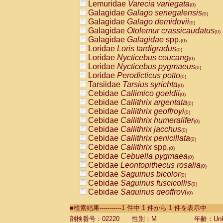
Lemuridae
Varecia variegata
(0)
Galagidae
Galago senegalensis
(0)
Galagidae
Galago demidovii
(0)
Galagidae
Otolemur crassicaudatus
(0)
Galagidae
Galagidae
spp.
(0)
Loridae
Loris tardigradus
(0)
Loridae
Nycticebus coucang
(0)
Loridae
Nycticebus pygmaeus
(0)
Loridae
Perodicticus potto
(0)
Tarsiidae
Tarsius syrichta
(0)
Cebidae
Callimico goeldii
(0)
Cebidae
Callithrix argentata
(0)
Cebidae
Callithrix geoffroyi
(0)
Cebidae
Callithrix humeralifer
(0)
Cebidae
Callithrix jacchus
(0)
Cebidae
Callithrix penicillata
(0)
Cebidae
Callithrix
spp.
(0)
Cebidae
Cebuella pygmaea
(0)
Cebidae
Leontopithecus rosalia
(0)
Cebidae
Saguinus bicolor
(0)
Cebidae
Saguinus fuscicollis
(0)
Cebidae
Saguinus geoffroyi
(0)
Cebidae
Saguinus imperator
(0)
■検索結果-----------1 件中 1 件から 1 件を表示中
Cebidae
Saguinus labiatus
(0)
Cebidae
Saguinus leucopus
剖検番号：02220
性別：M
年齢：Unk
(0)