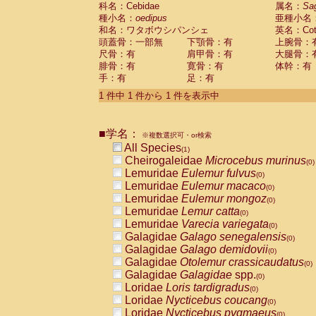
科名：Cebidae
Cebidae
Saguinus midas
属名：
Sa
(0)
種小名：
oedipus
亜種小名
Cebidae
Saguinus mystax
(0)
和名：ワタボウシパンシェ
英名：Cotto
Cebidae
Saguinus nigricollis
(0)
頭蓋骨：一部無
下顎骨：有
上腕骨：
Cebidae
Saguinus oedipus
(1)
尺骨：有
肩甲骨：有
大腿骨：
Cebidae
Saguinus weddelli
(0)
腓骨：有
寛骨：有
体幹：有
Cebidae
Saguinus
spp.
(0)
手：有
足：有
Cebidae
Aotus trivirgatus
(0)
Cebidae
Cebus albifrons
1 件中 1 件から 1 件を表示中
(0)
Cebidae
Cebus apella
(0)
Cebidae
Cebus capucinus
(0)
■学名：
Cebidae
Cebus nigrivittatus
※複数選択可・or検索
(0)
Cebidae
Cebus
spp.
All Species
(0)
(1)
Cebidae
Saimiri boliviensis
Cheirogaleidae
Microcebus murinus
(0)
(0)
Cebidae
Saimiri sciureus
Lemuridae
Eulemur fulvus
(0)
(0)
Atelidae
Alouatta caraya
Lemuridae
Eulemur macaco
(0)
(0)
Atelidae
Alouatta fusca
Lemuridae
Eulemur mongoz
(0)
(0)
Atelidae
Alouatta seniculus
Lemuridae
Lemur catta
(0)
(0)
Atelidae
Alouatta
spp.
Lemuridae
Varecia variegata
(0)
(0)
Atelidae
Ateles belzebuth
Galagidae
Galago senegalensis
(0)
(0)
Atelidae
Ateles geoffroyi
Galagidae
Galago demidovii
(0)
(0)
Atelidae
Ateles paniscus
Galagidae
Otolemur crassicaudatus
(0)
(0)
Atelidae
Ateles
spp.
Galagidae
Galagidae
spp.
(0)
(0)
Atelidae
Lagothrix lagothricha
Loridae
Loris tardigradus
(0)
(0)
Atelidae
Lagothrix lagothricha cana
Loridae
Nycticebus coucang
(0)
(0)
Pitheciidae
Cacajao calvus rubicundu
Loridae
Nycticebus pygmaeus
(0)