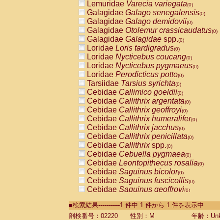
Lemuridae
Varecia variegata
(0)
Galagidae
Galago senegalensis
(0)
Galagidae
Galago demidovii
(0)
Galagidae
Otolemur crassicaudatus
(0)
Galagidae
Galagidae
spp.
(0)
Loridae
Loris tardigradus
(0)
Loridae
Nycticebus coucang
(0)
Loridae
Nycticebus pygmaeus
(0)
Loridae
Perodicticus potto
(0)
Tarsiidae
Tarsius syrichta
(0)
Cebidae
Callimico goeldii
(0)
Cebidae
Callithrix argentata
(0)
Cebidae
Callithrix geoffroyi
(0)
Cebidae
Callithrix humeralifer
(0)
Cebidae
Callithrix jacchus
(0)
Cebidae
Callithrix penicillata
(0)
Cebidae
Callithrix
spp.
(0)
Cebidae
Cebuella pygmaea
(0)
Cebidae
Leontopithecus rosalia
(0)
Cebidae
Saguinus bicolor
(0)
Cebidae
Saguinus fuscicollis
(0)
Cebidae
Saguinus geoffroyi
(0)
Cebidae
Saguinus imperator
(0)
■検索結果-----------1 件中 1 件から 1 件を表示中
Cebidae
Saguinus labiatus
(0)
Cebidae
Saguinus leucopus
剖検番号：02220
性別：M
年齢：Unk
(0)