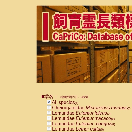
■学名：
※複数選択可・or検索
All species
(1)
Cheirogaleidae
Microcebus murinus
(0)
Lemuridae
Eulemur fulvus
(0)
Lemuridae
Eulemur macaco
(0)
Lemuridae
Eulemur mongoz
(0)
Lemuridae
Lemur catta
(0)