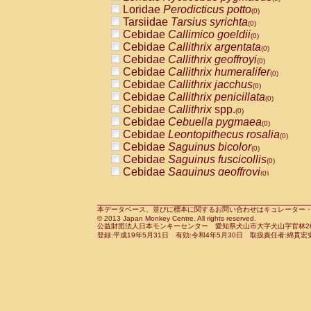
Pitheciidae
Callicebus cupreus
Loridae
Perodicticus potto
(0)
(0)
Pitheciidae
Callicebus donacophilus
Tarsiidae
Tarsius syrichta
(0
(0)
Pitheciidae
Callicebus moloch
Cebidae
Callimico goeldii
(0)
(0)
Pitheciidae
Callicebus torquatus
Cebidae
Callithrix argentata
(0)
(0)
Pitheciidae
Callicebus
spp.
Cebidae
Callithrix geoffroyi
(0)
(0)
Pitheciidae
Chiropotes satanas
Cebidae
Callithrix humeralifer
(0)
(0)
Pitheciidae
Pithecia monachus
Cebidae
Callithrix jacchus
(0)
(0)
Pitheciidae
Pithecia pithecia
Cebidae
Callithrix penicillata
(0)
(0)
Cercopithecidae
Cercocebus agilis
Cebidae
Callithrix
spp.
(0)
(0)
Cercopithecidae
Cercocebus galeritus
Cebidae
Cebuella pygmaea
(0)
Cercopithecidae
Cercocebus torquatu
Cebidae
Leontopithecus rosalia
(0)
Cercopithecidae
Cercocebus torquatus
Cebidae
Saguinus bicolor
(0)
Cercopithecidae
Cercocebus torquatu
Cebidae
Saguinus fuscicollis
(0)
Cercopithecidae
Cercocebus
hybrid
Cebidae
Saguinus geoffroyi
(0)
(0)
Cercopithecidae
Cercocebus
spp.
Cebidae
Saguinus imperator
(0)
(0)
Cercopithecidae
Lophocebus albigen
Cebidae
Saguinus labiatus
(0)
Cercopithecidae
Papio anubis
Cebidae
Saguinus leucopus
本データベース、並びに標本に関するお問い合わせはキュレーター・新宅勇太までお願い
(0)
(0)
© 2013 Japan Monkey Centre. All rights reserved.
Cercopithecidae
Papio cynocephalus
Cebidae
Saguinus midas
(
(0)
公益財団法人日本モンキーセンター 愛知県犬山市大字犬山字官林26番
Cercopithecidae
Papio hamadryas
Cebidae
Saguinus mystax
(0)
登録:平成19年5月31日 有効:令和4年5月30日 取扱責任者:綿貫宏
(0)
Cercopithecidae
Papio papio
Cebidae
Saguinus nigricollis
(0)
(0)
Cercopithecidae
Papio
spp.
Cebidae
Saguinus oedipus
(0)
(1)
Cercopithecidae
Mandrillus leucopha
Cebidae
Saguinus weddelli
(0)
Cercopithecidae
Mandrillus sphinx
Cebidae
Saguinus
spp.
(0)
(0)
Cercopithecidae
Theropithecus gelad
Cebidae
Aotus trivirgatus
(0)
Cercopithecidae
Macaca arctoides
Cebidae
Cebus albifrons
(0)
(0)