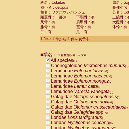
科名：Cebidae
Cebidae
Saguinus midas
属名：
Sa
(0)
種小名：
oedipus
亜種小名
Cebidae
Saguinus mystax
(0)
和名：ワタボウシパンシェ
英名：Cotto
Cebidae
Saguinus nigricollis
(0)
頭蓋骨：一部無
下顎骨：有
上腕骨：
Cebidae
Saguinus oedipus
(1)
尺骨：有
肩甲骨：有
大腿骨：
Cebidae
Saguinus weddelli
(0)
腓骨：有
寛骨：有
体幹：有
Cebidae
Saguinus
spp.
(0)
手：有
足：有
Cebidae
Aotus trivirgatus
(0)
Cebidae
Cebus albifrons
1 件中 1 件から 1 件を表示中
(0)
Cebidae
Cebus apella
(0)
Cebidae
Cebus capucinus
(0)
■学名：
Cebidae
Cebus nigrivittatus
※複数選択可・or検索
(0)
Cebidae
Cebus
spp.
All species
(0)
(1)
Cebidae
Saimiri boliviensis
Cheirogaleidae
Microcebus murinus
(0)
(0)
Cebidae
Saimiri sciureus
Lemuridae
Eulemur fulvus
(0)
(0)
Atelidae
Alouatta caraya
Lemuridae
Eulemur macaco
(0)
(0)
Atelidae
Alouatta fusca
Lemuridae
Eulemur mongoz
(0)
(0)
Atelidae
Alouatta seniculus
Lemuridae
Lemur catta
(0)
(0)
Atelidae
Alouatta
spp.
Lemuridae
Varecia variegata
(0)
(0)
Atelidae
Ateles belzebuth
Galagidae
Galago senegalensis
(0)
(0)
Atelidae
Ateles geoffroyi
Galagidae
Galago demidovii
(0)
(0)
Atelidae
Ateles paniscus
Galagidae
Otolemur crassicaudatus
(0)
(0)
Atelidae
Ateles
spp.
Galagidae
Galagidae
spp.
(0)
(0)
Atelidae
Lagothrix lagothricha
Loridae
Loris tardigradus
(0)
(0)
Atelidae
Lagothrix lagothricha cana
Loridae
Nycticebus coucang
(0)
(0)
Pitheciidae
Cacajao calvus rubicundu
Loridae
Nycticebus pygmaeus
(0)