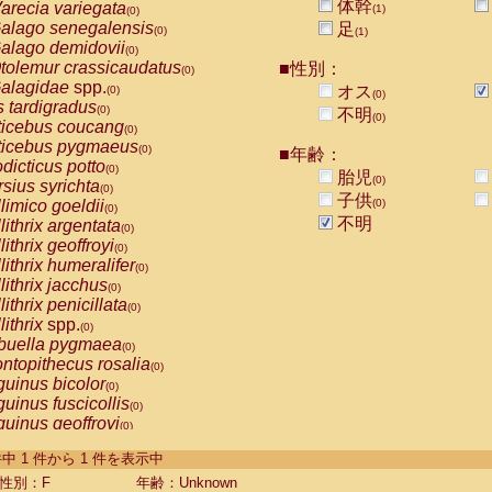
体幹
arecia variegata
(1)
(0)
alago senegalensis
足
(0)
(1)
alago demidovii
(0)
tolemur crassicaudatus
■性別：
(0)
alagidae
spp.
オス
(0)
(0)
s tardigradus
(0)
不明
(0)
ticebus coucang
(0)
ticebus pygmaeus
(0)
■年齢：
dicticus potto
(0)
胎児
(0)
rsius syrichta
(0)
子供
limico goeldii
(0)
(0)
不明
lithrix argentata
(0)
lithrix geoffroyi
(0)
lithrix humeralifer
(0)
lithrix jacchus
(0)
lithrix penicillata
(0)
lithrix
spp.
(0)
buella pygmaea
(0)
ntopithecus rosalia
(0)
uinus bicolor
(0)
uinus fuscicollis
(0)
uinus geoffroyi
(0)
uinus imperator
(0)
-1 件中 1 件から 1 件を表示中
uinus labiatus
(0)
guinus leucopus
性別：F
年齢：Unknown
(0)