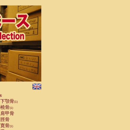
索
下顎骨
(1)
橈骨
(1)
肩甲骨
脛骨
寛骨
(1)