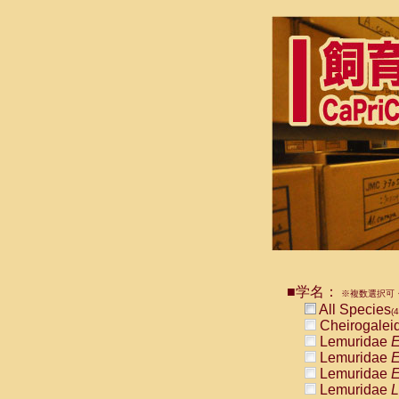
■学名：
※複数選択可・
All Species
(4
Cheirogalei
Lemuridae
E
Lemuridae
E
Lemuridae
E
Lemuridae
L