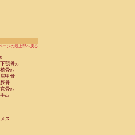
ページの最上部へ戻る
索
下顎骨
(1)
橈骨
(1)
肩甲骨
脛骨
寛骨
(1)
手
(1)
メス