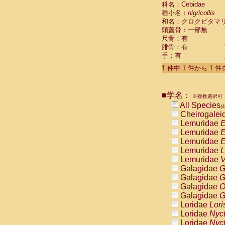
科名：Cebidae
Cebidae
Sa
種小名：
nigricollis
Cebidae
Sa
和名：クロクビタマ
Cebidae
Sag
頭蓋骨：一部無
Cebidae
Sa
尺骨：有
Cebidae
Sag
腓骨：有
Cebidae
Sa
手：有
Cebidae
Aot
Cebidae
Ceb
1 件中 1 件から 1 
Cebidae
Ceb
Cebidae
Ce
■学名：
Cebidae
Ceb
※複数選択可・
Cebidae
Ce
All Species
(4
Cebidae
Sai
Cheirogalei
Cebidae
Sai
Lemuridae
E
Atelidae
Alo
Lemuridae
E
Atelidae
Alo
Lemuridae
E
Atelidae
Alo
Lemuridae
L
Atelidae
Alo
Lemuridae
V
Atelidae
Ate
Galagidae
G
Atelidae
Ate
Galagidae
G
Atelidae
Ate
Galagidae
O
Atelidae
Ate
Galagidae
G
Atelidae
Lag
Loridae
Lori
Atelidae
Lag
Loridae
Nyc
Pitheciidae
Loridae
Nyc