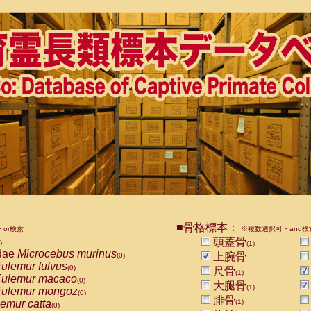
■骨格標本：
or検索
※複数選択可・and検
頭蓋骨
)
(1)
dae
Microcebus murinus
上腕骨
(0)
ulemur fulvus
(0)
尺骨
(1)
ulemur macaco
(0)
大腿骨
(1)
ulemur mongoz
(0)
腓骨
emur catta
(1)
(0)