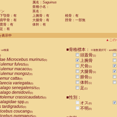
guinus midas
属名：
Saguinus
(0)
亜種小名：
guinus mystax
(0)
リン
英名：
uinus nigricollis
(1)
下顎骨：有
上腕骨：有
橈骨：有
guinus oedipus
(0)
肩甲骨：有
大腿骨：有
脛骨：一部無
uinus weddelli
(0)
寛骨：有
体幹：有
guinus
spp.
(0)
足：有
us trivirgatus
(0)
us albifrons
件を表示中
(0)
us apella
▲この
(0)
bus capucinus
(0)
us nigrivittatus
■骨格標本：
or検索
(0)
※複数選択可・and検
bus
spp.
頭蓋骨
(0)
)
(1)
miri boliviensis
dae
Microcebus murinus
(0)
上腕骨
(0)
miri sciureus
ulemur fulvus
(0)
(0)
尺骨
(1)
uatta caraya
ulemur macaco
(0)
(0)
大腿骨
(1)
uatta fusca
ulemur mongoz
(0)
(0)
腓骨
uatta seniculus
emur catta
(1)
(0)
(0)
uatta
spp.
体幹
arecia variegata
(0)
(1)
(0)
les belzebuth
alago senegalensis
足
(0)
(0)
(1)
les geoffroyi
alago demidovii
(0)
(0)
les paniscus
tolemur crassicaudatus
■性別：
(0)
(0)
les
spp.
alagidae
spp.
(0)
オス
(0)
(0)
othrix lagothricha
s tardigradus
(0)
(0)
不明
(0)
othrix lagothricha cana
ticebus coucang
(0)
(0)
Cacajao calvus rubicundus
ticebus pygmaeus
(0)
(0)