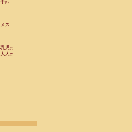
手
(1)
メス
乳児
(0)
大人
(0)