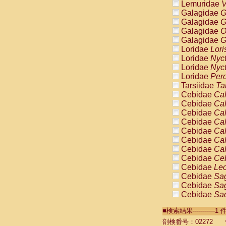
Lemuridae
V
Galagidae
G
Galagidae
G
Galagidae
O
Galagidae
G
Loridae
Lori
Loridae
Nyc
Loridae
Nyc
Loridae
Pero
Tarsiidae
Ta
Cebidae
Cal
Cebidae
Cal
Cebidae
Cal
Cebidae
Cal
Cebidae
Cal
Cebidae
Cal
Cebidae
Cal
Cebidae
Ce
Cebidae
Leo
Cebidae
Sag
Cebidae
Sag
Cebidae
Sag
Cebidae
Sag
■検索結果----------
Cebidae
Sag
Cebidae
Sa
剖検番号：02272