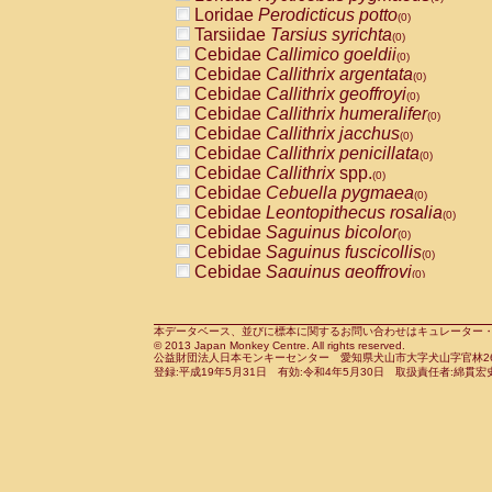
Pitheciidae
Callicebus cupreus
Loridae
Perodicticus potto
(0)
(0)
Pitheciidae
Callicebus donacophilus
Tarsiidae
Tarsius syrichta
(0
(0)
Pitheciidae
Callicebus moloch
Cebidae
Callimico goeldii
(0)
(0)
Pitheciidae
Callicebus torquatus
Cebidae
Callithrix argentata
(0)
(0)
Pitheciidae
Callicebus
spp.
Cebidae
Callithrix geoffroyi
(0)
(0)
Pitheciidae
Chiropotes satanas
Cebidae
Callithrix humeralifer
(0)
(0)
Pitheciidae
Pithecia monachus
Cebidae
Callithrix jacchus
(0)
(0)
Pitheciidae
Pithecia pithecia
Cebidae
Callithrix penicillata
(0)
(0)
Cercopithecidae
Cercocebus agilis
Cebidae
Callithrix
spp.
(0)
(0)
Cercopithecidae
Cercocebus galeritus
Cebidae
Cebuella pygmaea
(0)
Cercopithecidae
Cercocebus torquatu
Cebidae
Leontopithecus rosalia
(0)
Cercopithecidae
Cercocebus torquatus
Cebidae
Saguinus bicolor
(0)
Cercopithecidae
Cercocebus torquatu
Cebidae
Saguinus fuscicollis
(0)
Cercopithecidae
Cercocebus
hybrid
Cebidae
Saguinus geoffroyi
(0)
(0)
Cercopithecidae
Cercocebus
spp.
Cebidae
Saguinus imperator
(0)
(0)
Cercopithecidae
Lophocebus albigen
Cebidae
Saguinus labiatus
(0)
Cercopithecidae
Papio anubis
Cebidae
Saguinus leucopus
本データベース、並びに標本に関するお問い合わせはキュレーター・新宅勇太までお願い
(0)
(0)
© 2013 Japan Monkey Centre. All rights reserved.
Cercopithecidae
Papio cynocephalus
Cebidae
Saguinus midas
(
(0)
公益財団法人日本モンキーセンター 愛知県犬山市大字犬山字官林26番
Cercopithecidae
Papio hamadryas
Cebidae
Saguinus mystax
(0)
登録:平成19年5月31日 有効:令和4年5月30日 取扱責任者:綿貫宏
(0)
Cercopithecidae
Papio papio
Cebidae
Saguinus nigricollis
(0)
(1)
Cercopithecidae
Papio
spp.
Cebidae
Saguinus oedipus
(0)
(1)
Cercopithecidae
Mandrillus leucopha
Cebidae
Saguinus weddelli
(0)
Cercopithecidae
Mandrillus sphinx
Cebidae
Saguinus
spp.
(0)
(0)
Cercopithecidae
Theropithecus gelad
Cebidae
Aotus trivirgatus
(0)
Cercopithecidae
Macaca arctoides
Cebidae
Cebus albifrons
(0)
(0)