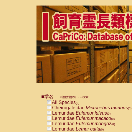
■学名：
※複数選択可・or検索
All Species
(2)
Cheirogaleidae
Microcebus murinus
(0)
Lemuridae
Eulemur fulvus
(0)
Lemuridae
Eulemur macaco
(0)
Lemuridae
Eulemur mongoz
(0)
Lemuridae
Lemur catta
(0)