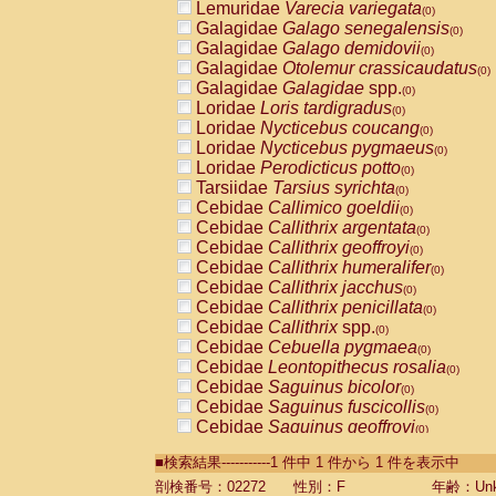
Lemuridae
Varecia variegata
(0)
Galagidae
Galago senegalensis
(0)
Galagidae
Galago demidovii
(0)
Galagidae
Otolemur crassicaudatus
(0)
Galagidae
Galagidae
spp.
(0)
Loridae
Loris tardigradus
(0)
Loridae
Nycticebus coucang
(0)
Loridae
Nycticebus pygmaeus
(0)
Loridae
Perodicticus potto
(0)
Tarsiidae
Tarsius syrichta
(0)
Cebidae
Callimico goeldii
(0)
Cebidae
Callithrix argentata
(0)
Cebidae
Callithrix geoffroyi
(0)
Cebidae
Callithrix humeralifer
(0)
Cebidae
Callithrix jacchus
(0)
Cebidae
Callithrix penicillata
(0)
Cebidae
Callithrix
spp.
(0)
Cebidae
Cebuella pygmaea
(0)
Cebidae
Leontopithecus rosalia
(0)
Cebidae
Saguinus bicolor
(0)
Cebidae
Saguinus fuscicollis
(0)
Cebidae
Saguinus geoffroyi
(0)
Cebidae
Saguinus imperator
(0)
■検索結果-----------1 件中 1 件から 1 件を表示中
Cebidae
Saguinus labiatus
(0)
Cebidae
Saguinus leucopus
剖検番号：02272
性別：F
年齢：Unk
(0)