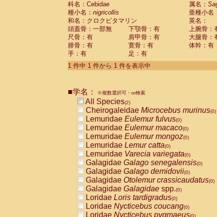
科名：Cebidae
Cebidae
Saguinus midas
属名：
Sa
(0)
種小名：
nigricollis
亜種小名
Cebidae
Saguinus mystax
(0)
和名：クロクビタマリン
英名：
Cebidae
Saguinus nigricollis
(1)
頭蓋骨：一部無
下顎骨：有
上腕骨：
Cebidae
Saguinus oedipus
(1)
尺骨：有
肩甲骨：有
大腿骨：
Cebidae
Saguinus weddelli
(0)
腓骨：有
寛骨：有
体幹：有
Cebidae
Saguinus
spp.
(0)
手：有
足：有
Cebidae
Aotus trivirgatus
(0)
Cebidae
Cebus albifrons
1 件中 1 件から 1 件を表示中
(0)
Cebidae
Cebus apella
(0)
Cebidae
Cebus capucinus
(0)
■学名：
Cebidae
Cebus nigrivittatus
※複数選択可・or検索
(0)
Cebidae
Cebus
spp.
All Species
(0)
(2)
Cebidae
Saimiri boliviensis
Cheirogaleidae
Microcebus murinus
(0)
(0)
Cebidae
Saimiri sciureus
Lemuridae
Eulemur fulvus
(0)
(0)
Atelidae
Alouatta caraya
Lemuridae
Eulemur macaco
(0)
(0)
Atelidae
Alouatta fusca
Lemuridae
Eulemur mongoz
(0)
(0)
Atelidae
Alouatta seniculus
Lemuridae
Lemur catta
(0)
(0)
Atelidae
Alouatta
spp.
Lemuridae
Varecia variegata
(0)
(0)
Atelidae
Ateles belzebuth
Galagidae
Galago senegalensis
(0)
(0)
Atelidae
Ateles geoffroyi
Galagidae
Galago demidovii
(0)
(0)
Atelidae
Ateles paniscus
Galagidae
Otolemur crassicaudatus
(0)
(0)
Atelidae
Ateles
spp.
Galagidae
Galagidae
spp.
(0)
(0)
Atelidae
Lagothrix lagothricha
Loridae
Loris tardigradus
(0)
(0)
Atelidae
Lagothrix lagothricha cana
Loridae
Nycticebus coucang
(0)
(0)
Pitheciidae
Cacajao calvus rubicundu
Loridae
Nycticebus pygmaeus
(0)