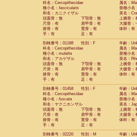
科名：Cercopithecidae
Cebidae
Saguinus midas
属名：
Ma
(0)
種小名：
fascicularis
亜種小名
Cebidae
Saguinus mystax
(0)
和名：カニクイザル
英名：Crab
Cebidae
Saguinus nigricollis
(1)
頭蓋骨：無
下顎骨：無
上腕骨：
Cebidae
Saguinus oedipus
(1)
尺骨：有
肩甲骨：有
大腿骨：
Cebidae
Saguinus weddelli
(0)
腓骨：有
寛骨：有
体幹：有
Cebidae
Saguinus
spp.
(0)
手：有
足：有
Cebidae
Aotus trivirgatus
(0)
Cebidae
Cebus albifrons
(0)
剖検番号：01188
性別：F
年齢：Unk
Cebidae
Cebus apella
科名：Cercopithecidae
(0)
属名：
Ma
Cebidae
Cebus capucinus
種小名：
mulatta
亜種小名
(0)
Cebidae
Cebus nigrivittatus
和名：アカゲザル
英名：Rhes
(0)
Cebidae
Cebus
spp.
頭蓋骨：無
下顎骨：無
上腕骨：
(0)
Cebidae
Saimiri boliviensis
尺骨：有
肩甲骨：有
大腿骨：
(0)
腓骨：有
Cebidae
Saimiri sciureus
寛骨：有
体幹：有
(0)
手：有
足：有
Atelidae
Alouatta caraya
(0)
Atelidae
Alouatta fusca
(0)
剖検番号：01458
性別：F
年齢：Unk
Atelidae
Alouatta seniculus
(0)
科名：Cercopithecidae
属名：
Ma
Atelidae
Alouatta
spp.
(0)
種小名：
fuscata
亜種小名
Atelidae
Ateles belzebuth
(0)
和名：ヤクニホンザル
英名：Japa
Atelidae
Ateles geoffroyi
(0)
頭蓋骨：無
下顎骨：無
上腕骨：
Atelidae
Ateles paniscus
(0)
尺骨：有
肩甲骨：有
大腿骨：
Atelidae
Ateles
spp.
腓骨：有
寛骨：有
(0)
体幹：有
Atelidae
Lagothrix lagothricha
手：有
足：有
(0)
Atelidae
Lagothrix lagothricha cana
(0)
剖検番号：02220
性別：M
年齢：Unk
Pitheciidae
Cacajao calvus rubicundu