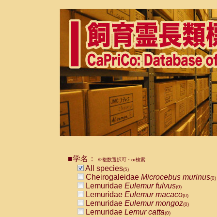
■学名：
※複数選択可・or検索
All species
(5)
Cheirogaleidae
Microcebus murinus
(0)
Lemuridae
Eulemur fulvus
(0)
Lemuridae
Eulemur macaco
(0)
Lemuridae
Eulemur mongoz
(0)
Lemuridae
Lemur catta
(0)