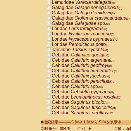
Lemuridae
Varecia variegata
(0)
Galagidae
Galago senegalensis
(0)
Galagidae
Galago demidovii
(0)
Galagidae
Otolemur crassicaudatus
(0)
Galagidae
Galagidae
spp.
(0)
Loridae
Loris tardigradus
(0)
Loridae
Nycticebus coucang
(0)
Loridae
Nycticebus pygmaeus
(0)
Loridae
Perodicticus potto
(0)
Tarsiidae
Tarsius syrichta
(0)
Cebidae
Callimico goeldii
(0)
Cebidae
Callithrix argentata
(0)
Cebidae
Callithrix geoffroyi
(0)
Cebidae
Callithrix humeralifer
(0)
Cebidae
Callithrix jacchus
(0)
Cebidae
Callithrix penicillata
(0)
Cebidae
Callithrix
spp.
(0)
Cebidae
Cebuella pygmaea
(0)
Cebidae
Leontopithecus rosalia
(0)
Cebidae
Saguinus bicolor
(0)
Cebidae
Saguinus fuscicollis
(0)
Cebidae
Saguinus geoffroyi
(0)
Cebidae
Saguinus imperator
(0)
■検索結果-----------5 件中 1 件から 5 件を表示中
Cebidae
Saguinus labiatus
(0)
Cebidae
Saguinus leucopus
剖検番号：00479
性別：F
年齢：Unk
(0)