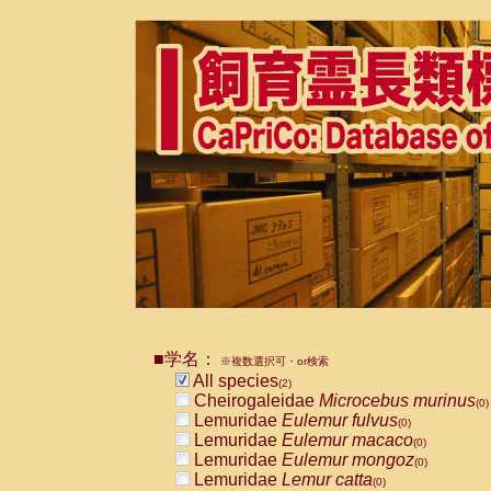
■学名：
※複数選択可・or検索
All species
(2)
Cheirogaleidae
Microcebus murinus
(0)
Lemuridae
Eulemur fulvus
(0)
Lemuridae
Eulemur macaco
(0)
Lemuridae
Eulemur mongoz
(0)
Lemuridae
Lemur catta
(0)