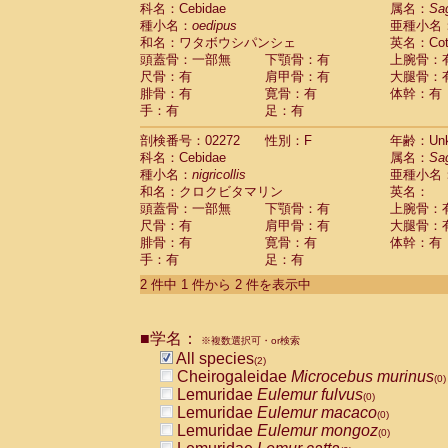
科名：Cebidae
Cebidae
Saguinus midas
属名：
Sa
(0)
種小名：
oedipus
亜種小名
Cebidae
Saguinus mystax
(0)
和名：ワタボウシパンシェ
英名：Cotto
Cebidae
Saguinus nigricollis
(1)
頭蓋骨：一部無
下顎骨：有
上腕骨：
Cebidae
Saguinus oedipus
(1)
尺骨：有
肩甲骨：有
大腿骨：
Cebidae
Saguinus weddelli
(0)
腓骨：有
寛骨：有
体幹：有
Cebidae
Saguinus
spp.
(0)
手：有
足：有
Cebidae
Aotus trivirgatus
(0)
Cebidae
Cebus albifrons
(0)
剖検番号：02272
性別：F
年齢：Unk
Cebidae
Cebus apella
科名：Cebidae
(0)
属名：
Sa
Cebidae
Cebus capucinus
種小名：
nigricollis
亜種小名
(0)
Cebidae
Cebus nigrivittatus
和名：クロクビタマリン
英名：
(0)
Cebidae
Cebus
spp.
頭蓋骨：一部無
下顎骨：有
上腕骨：
(0)
Cebidae
Saimiri boliviensis
尺骨：有
肩甲骨：有
大腿骨：
(0)
腓骨：有
Cebidae
Saimiri sciureus
寛骨：有
体幹：有
(0)
手：有
足：有
Atelidae
Alouatta caraya
(0)
Atelidae
Alouatta fusca
(0)
2 件中 1 件から 2 件を表示中
Atelidae
Alouatta seniculus
(0)
Atelidae
Alouatta
spp.
(0)
Atelidae
Ateles belzebuth
■学名：
(0)
※複数選択可・or検索
Atelidae
Ateles geoffroyi
(0)
All species
(2)
Atelidae
Ateles paniscus
(0)
Cheirogaleidae
Microcebus murinus
(0)
Atelidae
Ateles
spp.
(0)
Lemuridae
Eulemur fulvus
(0)
Atelidae
Lagothrix lagothricha
(0)
Lemuridae
Eulemur macaco
(0)
Atelidae
Lagothrix lagothricha cana
(0)
Lemuridae
Eulemur mongoz
(0)
Pitheciidae
Cacajao calvus rubicundu