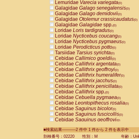
Lemuridae
Varecia variegata
(0)
Galagidae
Galago senegalensis
(0)
Galagidae
Galago demidovii
(0)
Galagidae
Otolemur crassicaudatus
(0)
Galagidae
Galagidae
spp.
(0)
Loridae
Loris tardigradus
(0)
Loridae
Nycticebus coucang
(0)
Loridae
Nycticebus pygmaeus
(0)
Loridae
Perodicticus potto
(0)
Tarsiidae
Tarsius syrichta
(0)
Cebidae
Callimico goeldii
(0)
Cebidae
Callithrix argentata
(0)
Cebidae
Callithrix geoffroyi
(0)
Cebidae
Callithrix humeralifer
(0)
Cebidae
Callithrix jacchus
(0)
Cebidae
Callithrix penicillata
(0)
Cebidae
Callithrix
spp.
(0)
Cebidae
Cebuella pygmaea
(0)
Cebidae
Leontopithecus rosalia
(0)
Cebidae
Saguinus bicolor
(0)
Cebidae
Saguinus fuscicollis
(0)
Cebidae
Saguinus geoffroyi
(0)
Cebidae
Saguinus imperator
(0)
■検索結果-----------2 件中 1 件から 2 件を表示中
Cebidae
Saguinus labiatus
(0)
Cebidae
Saguinus leucopus
剖検番号：02220
性別：M
年齢：Unk
(0)