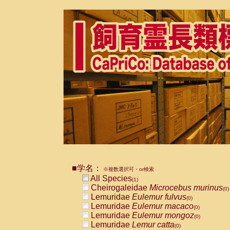
■学名：
※複数選択可・or検索
All Species
(1)
Cheirogaleidae
Microcebus murinus
(0)
Lemuridae
Eulemur fulvus
(0)
Lemuridae
Eulemur macaco
(0)
Lemuridae
Eulemur mongoz
(0)
Lemuridae
Lemur catta
(0)