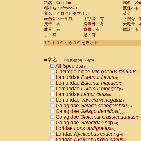
科名：Cebidae
Cebidae
Saguinus midas
属名：
Sa
(0)
種小名：
nigricollis
亜種小名
Cebidae
Saguinus mystax
(0)
和名：クロクビタマリン
英名：
Cebidae
Saguinus nigricollis
(1)
頭蓋骨：一部無
下顎骨：有
上腕骨：
Cebidae
Saguinus oedipus
(0)
尺骨：有
肩甲骨：有
大腿骨：
Cebidae
Saguinus weddelli
(0)
腓骨：有
寛骨：有
体幹：有
Cebidae
Saguinus
spp.
(0)
手：有
足：有
Cebidae
Aotus trivirgatus
(0)
Cebidae
Cebus albifrons
1 件中 1 件から 1 件を表示中
(0)
Cebidae
Cebus apella
(0)
Cebidae
Cebus capucinus
(0)
■学名：
Cebidae
Cebus nigrivittatus
※複数選択可・or検索
(0)
Cebidae
Cebus
spp.
All Species
(0)
(1)
Cebidae
Saimiri boliviensis
Cheirogaleidae
Microcebus murinus
(0)
(0)
Cebidae
Saimiri sciureus
Lemuridae
Eulemur fulvus
(0)
(0)
Atelidae
Alouatta caraya
Lemuridae
Eulemur macaco
(0)
(0)
Atelidae
Alouatta fusca
Lemuridae
Eulemur mongoz
(0)
(0)
Atelidae
Alouatta seniculus
Lemuridae
Lemur catta
(0)
(0)
Atelidae
Alouatta
spp.
Lemuridae
Varecia variegata
(0)
(0)
Atelidae
Ateles belzebuth
Galagidae
Galago senegalensis
(0)
(0)
Atelidae
Ateles geoffroyi
Galagidae
Galago demidovii
(0)
(0)
Atelidae
Ateles paniscus
Galagidae
Otolemur crassicaudatus
(0)
(0)
Atelidae
Ateles
spp.
Galagidae
Galagidae
spp.
(0)
(0)
Atelidae
Lagothrix lagothricha
Loridae
Loris tardigradus
(0)
(0)
Atelidae
Lagothrix lagothricha cana
Loridae
Nycticebus coucang
(0)
(0)
Pitheciidae
Cacajao calvus rubicundu
Loridae
Nycticebus pygmaeus
(0)