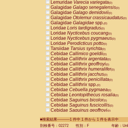
Lemuridae
Varecia variegata
(0)
Galagidae
Galago senegalensis
(0)
Galagidae
Galago demidovii
(0)
Galagidae
Otolemur crassicaudatus
(0)
Galagidae
Galagidae
spp.
(0)
Loridae
Loris tardigradus
(0)
Loridae
Nycticebus coucang
(0)
Loridae
Nycticebus pygmaeus
(0)
Loridae
Perodicticus potto
(0)
Tarsiidae
Tarsius syrichta
(0)
Cebidae
Callimico goeldii
(0)
Cebidae
Callithrix argentata
(0)
Cebidae
Callithrix geoffroyi
(0)
Cebidae
Callithrix humeralifer
(0)
Cebidae
Callithrix jacchus
(0)
Cebidae
Callithrix penicillata
(0)
Cebidae
Callithrix
spp.
(0)
Cebidae
Cebuella pygmaea
(0)
Cebidae
Leontopithecus rosalia
(0)
Cebidae
Saguinus bicolor
(0)
Cebidae
Saguinus fuscicollis
(0)
Cebidae
Saguinus geoffroyi
(0)
Cebidae
Saguinus imperator
(0)
■検索結果-----------1 件中 1 件から 1 件を表示中
Cebidae
Saguinus labiatus
(0)
Cebidae
Saguinus leucopus
剖検番号：02272
性別：F
年齢：Unk
(0)