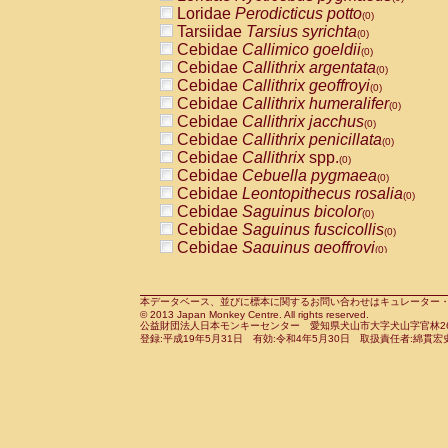
Pitheciidae
Callicebus cupreus
Loridae
Perodicticus potto
(0)
(0)
Pitheciidae
Callicebus donacophilus
Tarsiidae
Tarsius syrichta
(0
(0)
Pitheciidae
Callicebus moloch
Cebidae
Callimico goeldii
(0)
(0)
Pitheciidae
Callicebus torquatus
Cebidae
Callithrix argentata
(0)
(0)
Pitheciidae
Callicebus
spp.
Cebidae
Callithrix geoffroyi
(0)
(0)
Pitheciidae
Chiropotes satanas
Cebidae
Callithrix humeralifer
(0)
(0)
Pitheciidae
Pithecia monachus
Cebidae
Callithrix jacchus
(0)
(0)
Pitheciidae
Pithecia pithecia
Cebidae
Callithrix penicillata
(0)
(0)
Cercopithecidae
Cercocebus agilis
Cebidae
Callithrix
spp.
(0)
(0)
Cercopithecidae
Cercocebus galeritus
Cebidae
Cebuella pygmaea
(0)
Cercopithecidae
Cercocebus torquatu
Cebidae
Leontopithecus rosalia
(0)
Cercopithecidae
Cercocebus torquatus
Cebidae
Saguinus bicolor
(0)
Cercopithecidae
Cercocebus torquatu
Cebidae
Saguinus fuscicollis
(0)
Cercopithecidae
Cercocebus
hybrid
Cebidae
Saguinus geoffroyi
(0)
(0)
Cercopithecidae
Cercocebus
spp.
Cebidae
Saguinus imperator
(0)
(0)
Cercopithecidae
Lophocebus albigen
Cebidae
Saguinus labiatus
(0)
Cercopithecidae
Papio anubis
Cebidae
Saguinus leucopus
本データベース、並びに標本に関するお問い合わせはキュレーター・新宅勇太までお願い
(0)
(0)
© 2013 Japan Monkey Centre. All rights reserved.
Cercopithecidae
Papio cynocephalus
Cebidae
Saguinus midas
(
(0)
公益財団法人日本モンキーセンター 愛知県犬山市大字犬山字官林26番
Cercopithecidae
Papio hamadryas
Cebidae
Saguinus mystax
(0)
登録:平成19年5月31日 有効:令和4年5月30日 取扱責任者:綿貫宏
(0)
Cercopithecidae
Papio papio
Cebidae
Saguinus nigricollis
(0)
(1)
Cercopithecidae
Papio
spp.
Cebidae
Saguinus oedipus
(0)
(0)
Cercopithecidae
Mandrillus leucopha
Cebidae
Saguinus weddelli
(0)
Cercopithecidae
Mandrillus sphinx
Cebidae
Saguinus
spp.
(0)
(0)
Cercopithecidae
Theropithecus gelad
Cebidae
Aotus trivirgatus
(0)
Cercopithecidae
Macaca arctoides
Cebidae
Cebus albifrons
(0)
(0)