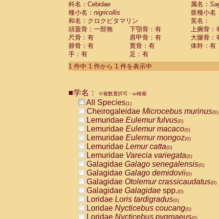
科名：Cebidae
Cebidae
Saguinus midas
属名：
Sa
(0)
種小名：
nigricollis
亜種小名
Cebidae
Saguinus mystax
(0)
和名：クロクビタマリン
英名：
Cebidae
Saguinus nigricollis
(1)
頭蓋骨：一部無
下顎骨：有
上腕骨：
Cebidae
Saguinus oedipus
(0)
尺骨：有
肩甲骨：有
大腿骨：
Cebidae
Saguinus weddelli
(0)
腓骨：有
寛骨：有
体幹：有
Cebidae
Saguinus
spp.
(0)
手：有
足：有
Cebidae
Aotus trivirgatus
(0)
Cebidae
Cebus albifrons
1 件中 1 件から 1 件を表示中
(0)
Cebidae
Cebus apella
(0)
Cebidae
Cebus capucinus
(0)
■学名：
Cebidae
Cebus nigrivittatus
※複数選択可・or検索
(0)
Cebidae
Cebus
spp.
All Species
(0)
(1)
Cebidae
Saimiri boliviensis
Cheirogaleidae
Microcebus murinus
(0)
(0)
Cebidae
Saimiri sciureus
Lemuridae
Eulemur fulvus
(0)
(0)
Atelidae
Alouatta caraya
Lemuridae
Eulemur macaco
(0)
(0)
Atelidae
Alouatta fusca
Lemuridae
Eulemur mongoz
(0)
(0)
Atelidae
Alouatta seniculus
Lemuridae
Lemur catta
(0)
(0)
Atelidae
Alouatta
spp.
Lemuridae
Varecia variegata
(0)
(0)
Atelidae
Ateles belzebuth
Galagidae
Galago senegalensis
(0)
(0)
Atelidae
Ateles geoffroyi
Galagidae
Galago demidovii
(0)
(0)
Atelidae
Ateles paniscus
Galagidae
Otolemur crassicaudatus
(0)
(0)
Atelidae
Ateles
spp.
Galagidae
Galagidae
spp.
(0)
(0)
Atelidae
Lagothrix lagothricha
Loridae
Loris tardigradus
(0)
(0)
Atelidae
Lagothrix lagothricha cana
Loridae
Nycticebus coucang
(0)
(0)
Pitheciidae
Cacajao calvus rubicundu
Loridae
Nycticebus pygmaeus
(0)