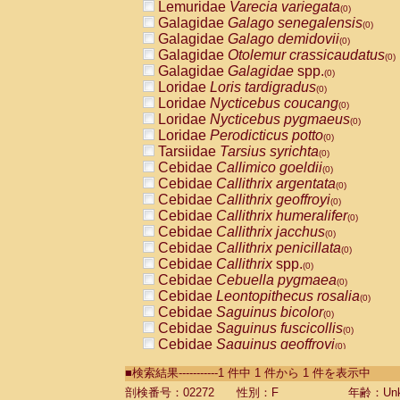
Lemuridae
Varecia variegata
(0)
Galagidae
Galago senegalensis
(0)
Galagidae
Galago demidovii
(0)
Galagidae
Otolemur crassicaudatus
(0)
Galagidae
Galagidae
spp.
(0)
Loridae
Loris tardigradus
(0)
Loridae
Nycticebus coucang
(0)
Loridae
Nycticebus pygmaeus
(0)
Loridae
Perodicticus potto
(0)
Tarsiidae
Tarsius syrichta
(0)
Cebidae
Callimico goeldii
(0)
Cebidae
Callithrix argentata
(0)
Cebidae
Callithrix geoffroyi
(0)
Cebidae
Callithrix humeralifer
(0)
Cebidae
Callithrix jacchus
(0)
Cebidae
Callithrix penicillata
(0)
Cebidae
Callithrix
spp.
(0)
Cebidae
Cebuella pygmaea
(0)
Cebidae
Leontopithecus rosalia
(0)
Cebidae
Saguinus bicolor
(0)
Cebidae
Saguinus fuscicollis
(0)
Cebidae
Saguinus geoffroyi
(0)
Cebidae
Saguinus imperator
(0)
■検索結果-----------1 件中 1 件から 1 件を表示中
Cebidae
Saguinus labiatus
(0)
Cebidae
Saguinus leucopus
剖検番号：02272
性別：F
年齢：Unk
(0)