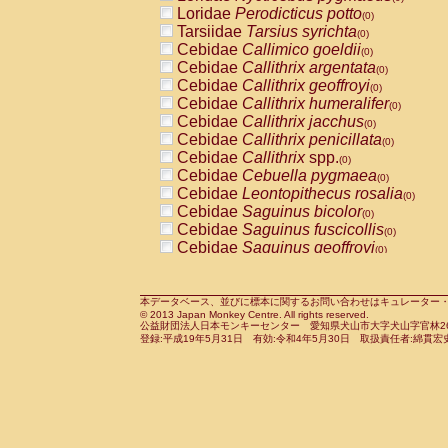
Pitheciidae
Callicebus cupreus
Loridae
Perodicticus potto
(0)
(0)
Pitheciidae
Callicebus donacophilus
Tarsiidae
Tarsius syrichta
(0
(0)
Pitheciidae
Callicebus moloch
Cebidae
Callimico goeldii
(0)
(0)
Pitheciidae
Callicebus torquatus
Cebidae
Callithrix argentata
(0)
(0)
Pitheciidae
Callicebus
spp.
Cebidae
Callithrix geoffroyi
(0)
(0)
Pitheciidae
Chiropotes satanas
Cebidae
Callithrix humeralifer
(0)
(0)
Pitheciidae
Pithecia monachus
Cebidae
Callithrix jacchus
(0)
(0)
Pitheciidae
Pithecia pithecia
Cebidae
Callithrix penicillata
(0)
(0)
Cercopithecidae
Cercocebus agilis
Cebidae
Callithrix
spp.
(0)
(0)
Cercopithecidae
Cercocebus galeritus
Cebidae
Cebuella pygmaea
(0)
Cercopithecidae
Cercocebus torquatu
Cebidae
Leontopithecus rosalia
(0)
Cercopithecidae
Cercocebus torquatus
Cebidae
Saguinus bicolor
(0)
Cercopithecidae
Cercocebus torquatu
Cebidae
Saguinus fuscicollis
(0)
Cercopithecidae
Cercocebus
hybrid
Cebidae
Saguinus geoffroyi
(0)
(0)
Cercopithecidae
Cercocebus
spp.
Cebidae
Saguinus imperator
(0)
(0)
Cercopithecidae
Lophocebus albigen
Cebidae
Saguinus labiatus
(0)
Cercopithecidae
Papio anubis
Cebidae
Saguinus leucopus
本データベース、並びに標本に関するお問い合わせはキュレーター・新宅勇太までお願い
(0)
(0)
© 2013 Japan Monkey Centre. All rights reserved.
Cercopithecidae
Papio cynocephalus
Cebidae
Saguinus midas
(
(0)
公益財団法人日本モンキーセンター 愛知県犬山市大字犬山字官林26番
Cercopithecidae
Papio hamadryas
Cebidae
Saguinus mystax
(0)
登録:平成19年5月31日 有効:令和4年5月30日 取扱責任者:綿貫宏
(0)
Cercopithecidae
Papio papio
Cebidae
Saguinus nigricollis
(0)
(1)
Cercopithecidae
Papio
spp.
Cebidae
Saguinus oedipus
(0)
(0)
Cercopithecidae
Mandrillus leucopha
Cebidae
Saguinus weddelli
(0)
Cercopithecidae
Mandrillus sphinx
Cebidae
Saguinus
spp.
(0)
(0)
Cercopithecidae
Theropithecus gelad
Cebidae
Aotus trivirgatus
(0)
Cercopithecidae
Macaca arctoides
Cebidae
Cebus albifrons
(0)
(0)