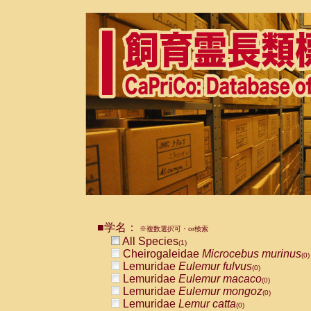
■学名：
※複数選択可・or検索
All Species
(1)
Cheirogaleidae
Microcebus murinus
(0)
Lemuridae
Eulemur fulvus
(0)
Lemuridae
Eulemur macaco
(0)
Lemuridae
Eulemur mongoz
(0)
Lemuridae
Lemur catta
(0)