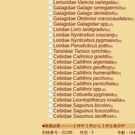
Lemuridae
Varecia variegata
(0)
Galagidae
Galago senegalensis
(0)
Galagidae
Galago demidovii
(0)
Galagidae
Otolemur crassicaudatus
(0)
Galagidae
Galagidae
spp.
(0)
Loridae
Loris tardigradus
(0)
Loridae
Nycticebus coucang
(0)
Loridae
Nycticebus pygmaeus
(0)
Loridae
Perodicticus potto
(0)
Tarsiidae
Tarsius syrichta
(0)
Cebidae
Callimico goeldii
(0)
Cebidae
Callithrix argentata
(0)
Cebidae
Callithrix geoffroyi
(0)
Cebidae
Callithrix humeralifer
(0)
Cebidae
Callithrix jacchus
(0)
Cebidae
Callithrix penicillata
(0)
Cebidae
Callithrix
spp.
(0)
Cebidae
Cebuella pygmaea
(0)
Cebidae
Leontopithecus rosalia
(0)
Cebidae
Saguinus bicolor
(0)
Cebidae
Saguinus fuscicollis
(0)
Cebidae
Saguinus geoffroyi
(0)
Cebidae
Saguinus imperator
(0)
■検索結果-----------1 件中 1 件から 1 件を表示中
Cebidae
Saguinus labiatus
(0)
Cebidae
Saguinus leucopus
剖検番号：01188
性別：F
年齢：Unk
(0)