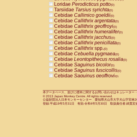
Pitheciidae
Callicebus cupreus
Loridae
Perodicticus potto
(0)
(0)
Pitheciidae
Callicebus donacophilus
Tarsiidae
Tarsius syrichta
(0
(0)
Pitheciidae
Callicebus moloch
Cebidae
Callimico goeldii
(0)
(0)
Pitheciidae
Callicebus torquatus
Cebidae
Callithrix argentata
(0)
(0)
Pitheciidae
Callicebus
spp.
Cebidae
Callithrix geoffroyi
(0)
(0)
Pitheciidae
Chiropotes satanas
Cebidae
Callithrix humeralifer
(0)
(0)
Pitheciidae
Pithecia monachus
Cebidae
Callithrix jacchus
(0)
(0)
Pitheciidae
Pithecia pithecia
Cebidae
Callithrix penicillata
(0)
(0)
Cercopithecidae
Cercocebus agilis
Cebidae
Callithrix
spp.
(0)
(0)
Cercopithecidae
Cercocebus galeritus
Cebidae
Cebuella pygmaea
(0)
Cercopithecidae
Cercocebus torquatu
Cebidae
Leontopithecus rosalia
(0)
Cercopithecidae
Cercocebus torquatus
Cebidae
Saguinus bicolor
(0)
Cercopithecidae
Cercocebus torquatu
Cebidae
Saguinus fuscicollis
(0)
Cercopithecidae
Cercocebus
hybrid
Cebidae
Saguinus geoffroyi
(0)
(0)
Cercopithecidae
Cercocebus
spp.
Cebidae
Saguinus imperator
(0)
(0)
Cercopithecidae
Lophocebus albigen
Cebidae
Saguinus labiatus
(0)
Cercopithecidae
Papio anubis
Cebidae
Saguinus leucopus
本データベース、並びに標本に関するお問い合わせはキュレーター・新宅勇太までお願い
(0)
(0)
© 2013 Japan Monkey Centre. All rights reserved.
Cercopithecidae
Papio cynocephalus
Cebidae
Saguinus midas
(
(0)
公益財団法人日本モンキーセンター 愛知県犬山市大字犬山字官林26番
Cercopithecidae
Papio hamadryas
Cebidae
Saguinus mystax
(0)
登録:平成19年5月31日 有効:令和4年5月30日 取扱責任者:綿貫宏
(0)
Cercopithecidae
Papio papio
Cebidae
Saguinus nigricollis
(0)
(1)
Cercopithecidae
Papio
spp.
Cebidae
Saguinus oedipus
(0)
(0)
Cercopithecidae
Mandrillus leucopha
Cebidae
Saguinus weddelli
(0)
Cercopithecidae
Mandrillus sphinx
Cebidae
Saguinus
spp.
(0)
(0)
Cercopithecidae
Theropithecus gelad
Cebidae
Aotus trivirgatus
(0)
Cercopithecidae
Macaca arctoides
Cebidae
Cebus albifrons
(0)
(0)