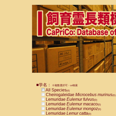
■学名：
※複数選択可・or検索
All Species
(4)
Cheirogaleidae
Microcebus murinus
(0)
Lemuridae
Eulemur fulvus
(0)
Lemuridae
Eulemur macaco
(0)
Lemuridae
Eulemur mongoz
(0)
Lemuridae
Lemur catta
(0)