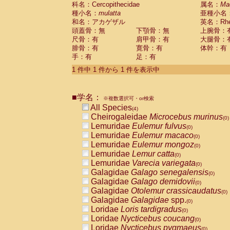
科名：Cercopithecidae
Cebidae
Saguinus midas
属名：
Ma
(0)
種小名：
mulatta
亜種小名
Cebidae
Saguinus mystax
(0)
和名：アカゲザル
英名：Rhes
Cebidae
Saguinus nigricollis
(1)
頭蓋骨：無
下顎骨：無
上腕骨：
Cebidae
Saguinus oedipus
(0)
尺骨：有
肩甲骨：有
大腿骨：
Cebidae
Saguinus weddelli
(0)
腓骨：有
寛骨：有
体幹：有
Cebidae
Saguinus
spp.
(0)
手：有
足：有
Cebidae
Aotus trivirgatus
(0)
Cebidae
Cebus albifrons
1 件中 1 件から 1 件を表示中
(0)
Cebidae
Cebus apella
(0)
Cebidae
Cebus capucinus
(0)
■学名：
Cebidae
Cebus nigrivittatus
※複数選択可・or検索
(0)
Cebidae
Cebus
spp.
All Species
(0)
(4)
Cebidae
Saimiri boliviensis
Cheirogaleidae
Microcebus murinus
(0)
(0)
Cebidae
Saimiri sciureus
Lemuridae
Eulemur fulvus
(0)
(0)
Atelidae
Alouatta caraya
Lemuridae
Eulemur macaco
(0)
(0)
Atelidae
Alouatta fusca
Lemuridae
Eulemur mongoz
(0)
(0)
Atelidae
Alouatta seniculus
Lemuridae
Lemur catta
(0)
(0)
Atelidae
Alouatta
spp.
Lemuridae
Varecia variegata
(0)
(0)
Atelidae
Ateles belzebuth
Galagidae
Galago senegalensis
(0)
(0)
Atelidae
Ateles geoffroyi
Galagidae
Galago demidovii
(0)
(0)
Atelidae
Ateles paniscus
Galagidae
Otolemur crassicaudatus
(0)
(0)
Atelidae
Ateles
spp.
Galagidae
Galagidae
spp.
(0)
(0)
Atelidae
Lagothrix lagothricha
Loridae
Loris tardigradus
(0)
(0)
Atelidae
Lagothrix lagothricha cana
Loridae
Nycticebus coucang
(0)
(0)
Pitheciidae
Cacajao calvus rubicundu
Loridae
Nycticebus pygmaeus
(0)