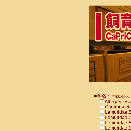
■学名：
※複数選択可・
All Species
(4
Cheirogalei
Lemuridae
E
Lemuridae
E
Lemuridae
E
Lemuridae
L