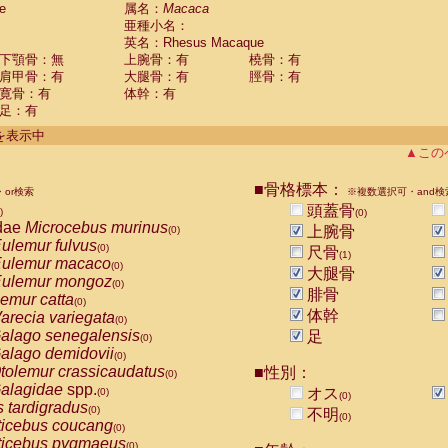
e
guinus midas
属名：
Macaca
(0)
亜種小名：
guinus mystax
(0)
英名：Rhesus Macaque
uinus nigricollis
(1)
下顎骨：無
上腕骨：有
橈骨：有
guinus oedipus
(0)
肩甲骨：有
大腿骨：有
脛骨：有
uinus weddelli
(0)
寛骨：有
体幹：有
guinus
spp.
(0)
足：有
us trivirgatus
(0)
us albifrons
件を表示中
(0)
us apella
▲この
(0)
bus capucinus
(0)
us nigrivittatus
■骨格標本：
or検索
(0)
※複数選択可・and検
bus
spp.
頭蓋骨
(0)
)
(0)
miri boliviensis
dae
Microcebus murinus
(0)
上腕骨
(0)
miri sciureus
ulemur fulvus
(0)
(0)
尺骨
(1)
uatta caraya
ulemur macaco
(0)
(0)
大腿骨
uatta fusca
ulemur mongoz
(0)
(0)
腓骨
uatta seniculus
emur catta
(0)
(0)
uatta
spp.
体幹
arecia variegata
(0)
(0)
les belzebuth
alago senegalensis
足
(0)
(0)
les geoffroyi
alago demidovii
(0)
(0)
les paniscus
tolemur crassicaudatus
■性別：
(0)
(0)
les
spp.
alagidae
spp.
(0)
オス
(0)
(0)
othrix lagothricha
s tardigradus
(0)
(0)
不明
(0)
othrix lagothricha cana
ticebus coucang
(0)
(0)
Cacajao calvus rubicundus
ticebus pygmaeus
(0)
(0)