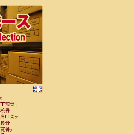
索
下顎骨
(0)
橈骨
肩甲骨
(1)
脛骨
寛骨
(1)