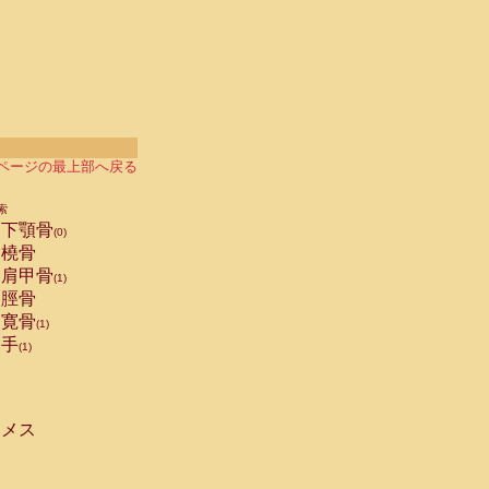
ページの最上部へ戻る
索
下顎骨
(0)
橈骨
肩甲骨
(1)
脛骨
寛骨
(1)
手
(1)
メス