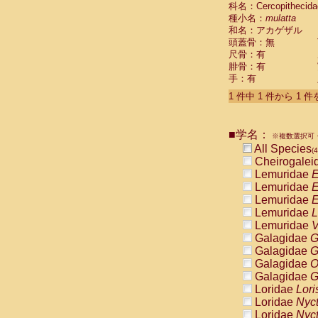
科名：Cercopithecida
Cebidae
Sa
種小名：
mulatta
Cebidae
Sa
和名：アカゲザル
Cebidae
Sag
頭蓋骨：無
Cebidae
Sa
尺骨：有
Cebidae
Sag
腓骨：有
Cebidae
Sa
手：有
Cebidae
Aot
Cebidae
Ceb
1 件中 1 件から 1 
Cebidae
Ceb
Cebidae
Ce
■学名：
Cebidae
Ceb
※複数選択可・
Cebidae
Ce
All Species
(4
Cebidae
Sai
Cheirogalei
Cebidae
Sai
Lemuridae
E
Atelidae
Alo
Lemuridae
E
Atelidae
Alo
Lemuridae
E
Atelidae
Alo
Lemuridae
L
Atelidae
Alo
Lemuridae
V
Atelidae
Ate
Galagidae
G
Atelidae
Ate
Galagidae
G
Atelidae
Ate
Galagidae
O
Atelidae
Ate
Galagidae
G
Atelidae
Lag
Loridae
Lori
Atelidae
Lag
Loridae
Nyc
Pitheciidae
Loridae
Nyc