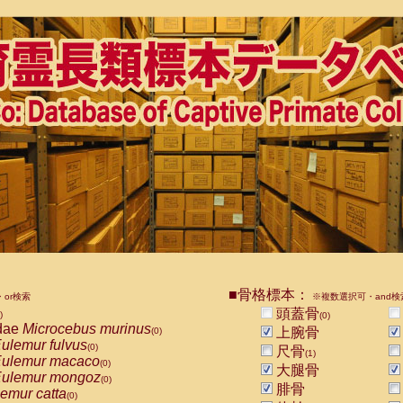
■骨格標本：
or検索
※複数選択可・and検
頭蓋骨
)
(0)
dae
Microcebus murinus
上腕骨
(0)
ulemur fulvus
(0)
尺骨
(1)
ulemur macaco
(0)
大腿骨
ulemur mongoz
(0)
腓骨
emur catta
(0)