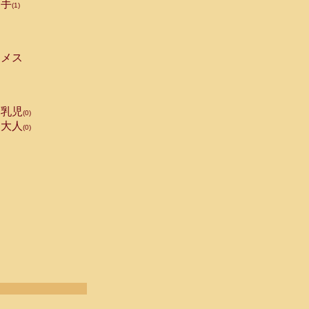
手
(1)
メス
乳児
(0)
大人
(0)