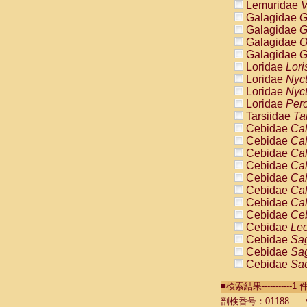
Lemuridae
V
Galagidae
G
Galagidae
G
Galagidae
O
Galagidae
G
Loridae
Lori
Loridae
Nyc
Loridae
Nyc
Loridae
Pero
Tarsiidae
Ta
Cebidae
Cal
Cebidae
Cal
Cebidae
Cal
Cebidae
Cal
Cebidae
Cal
Cebidae
Cal
Cebidae
Cal
Cebidae
Ce
Cebidae
Leo
Cebidae
Sag
Cebidae
Sag
Cebidae
Sag
Cebidae
Sag
■検索結果----------
Cebidae
Sag
Cebidae
Sa
剖検番号：01188