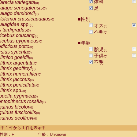
体幹
arecia variegata
(0)
alago senegalensis
足
(0)
alago demidovii
(0)
tolemur crassicaudatus
■性別：
(0)
alagidae
spp.
オス
(0)
(0)
s tardigradus
(0)
不明
(0)
ticebus coucang
(0)
ticebus pygmaeus
(0)
■年齢：
dicticus potto
(0)
胎児
(0)
rsius syrichta
(0)
子供
limico goeldii
(0)
(0)
不明
lithrix argentata
(0)
lithrix geoffroyi
(0)
lithrix humeralifer
(0)
lithrix jacchus
(0)
lithrix penicillata
(0)
lithrix
spp.
(0)
buella pygmaea
(0)
ntopithecus rosalia
(0)
uinus bicolor
(0)
uinus fuscicollis
(0)
uinus geoffroyi
(0)
uinus imperator
(0)
-1 件中 1 件から 1 件を表示中
uinus labiatus
(0)
guinus leucopus
性別：F
年齢：Unknown
(0)