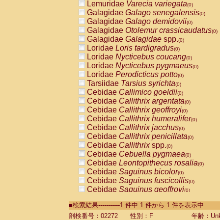
Lemuridae
Varecia variegata
(0)
Galagidae
Galago senegalensis
(0)
Galagidae
Galago demidovii
(0)
Galagidae
Otolemur crassicaudatus
(0)
Galagidae
Galagidae
spp.
(0)
Loridae
Loris tardigradus
(0)
Loridae
Nycticebus coucang
(0)
Loridae
Nycticebus pygmaeus
(0)
Loridae
Perodicticus potto
(0)
Tarsiidae
Tarsius syrichta
(0)
Cebidae
Callimico goeldii
(0)
Cebidae
Callithrix argentata
(0)
Cebidae
Callithrix geoffroyi
(0)
Cebidae
Callithrix humeralifer
(0)
Cebidae
Callithrix jacchus
(0)
Cebidae
Callithrix penicillata
(0)
Cebidae
Callithrix
spp.
(0)
Cebidae
Cebuella pygmaea
(0)
Cebidae
Leontopithecus rosalia
(0)
Cebidae
Saguinus bicolor
(0)
Cebidae
Saguinus fuscicollis
(0)
Cebidae
Saguinus geoffroyi
(0)
Cebidae
Saguinus imperator
(0)
■検索結果-----------1 件中 1 件から 1 件を表示中
Cebidae
Saguinus labiatus
(0)
Cebidae
Saguinus leucopus
剖検番号：02272
性別：F
年齢：Unk
(0)