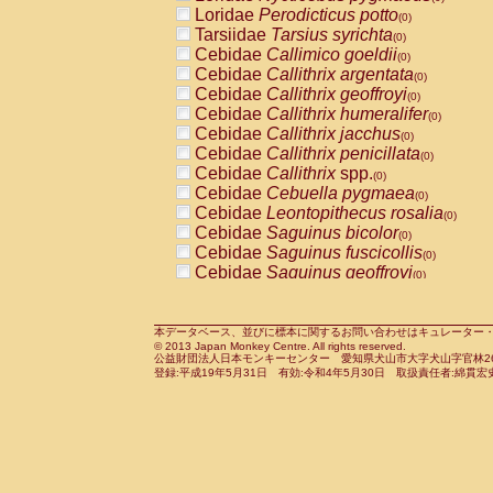
Pitheciidae
Callicebus cupreus
Loridae
Perodicticus potto
(0)
(0)
Pitheciidae
Callicebus donacophilus
Tarsiidae
Tarsius syrichta
(0
(0)
Pitheciidae
Callicebus moloch
Cebidae
Callimico goeldii
(0)
(0)
Pitheciidae
Callicebus torquatus
Cebidae
Callithrix argentata
(0)
(0)
Pitheciidae
Callicebus
spp.
Cebidae
Callithrix geoffroyi
(0)
(0)
Pitheciidae
Chiropotes satanas
Cebidae
Callithrix humeralifer
(0)
(0)
Pitheciidae
Pithecia monachus
Cebidae
Callithrix jacchus
(0)
(0)
Pitheciidae
Pithecia pithecia
Cebidae
Callithrix penicillata
(0)
(0)
Cercopithecidae
Cercocebus agilis
Cebidae
Callithrix
spp.
(0)
(0)
Cercopithecidae
Cercocebus galeritus
Cebidae
Cebuella pygmaea
(0)
Cercopithecidae
Cercocebus torquatu
Cebidae
Leontopithecus rosalia
(0)
Cercopithecidae
Cercocebus torquatus
Cebidae
Saguinus bicolor
(0)
Cercopithecidae
Cercocebus torquatu
Cebidae
Saguinus fuscicollis
(0)
Cercopithecidae
Cercocebus
hybrid
Cebidae
Saguinus geoffroyi
(0)
(0)
Cercopithecidae
Cercocebus
spp.
Cebidae
Saguinus imperator
(0)
(0)
Cercopithecidae
Lophocebus albigen
Cebidae
Saguinus labiatus
(0)
Cercopithecidae
Papio anubis
Cebidae
Saguinus leucopus
本データベース、並びに標本に関するお問い合わせはキュレーター・新宅勇太までお願い
(0)
(0)
© 2013 Japan Monkey Centre. All rights reserved.
Cercopithecidae
Papio cynocephalus
Cebidae
Saguinus midas
(
(0)
公益財団法人日本モンキーセンター 愛知県犬山市大字犬山字官林26番
Cercopithecidae
Papio hamadryas
Cebidae
Saguinus mystax
(0)
登録:平成19年5月31日 有効:令和4年5月30日 取扱責任者:綿貫宏
(0)
Cercopithecidae
Papio papio
Cebidae
Saguinus nigricollis
(0)
(1)
Cercopithecidae
Papio
spp.
Cebidae
Saguinus oedipus
(0)
(0)
Cercopithecidae
Mandrillus leucopha
Cebidae
Saguinus weddelli
(0)
Cercopithecidae
Mandrillus sphinx
Cebidae
Saguinus
spp.
(0)
(0)
Cercopithecidae
Theropithecus gelad
Cebidae
Aotus trivirgatus
(0)
Cercopithecidae
Macaca arctoides
Cebidae
Cebus albifrons
(0)
(0)