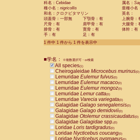
科名：Cebidae
Cebidae
Saguinus midas
属名：
Sa
(0)
種小名：
nigricollis
亜種小名
Cebidae
Saguinus mystax
(0)
和名：クロクビタマリン
英名：
Cebidae
Saguinus nigricollis
(1)
頭蓋骨：一部無
下顎骨：有
上腕骨：
Cebidae
Saguinus oedipus
(0)
尺骨：有
肩甲骨：有
大腿骨：
Cebidae
Saguinus weddelli
(0)
腓骨：有
寛骨：有
体幹：有
Cebidae
Saguinus
spp.
(0)
手：有
足：有
Cebidae
Aotus trivirgatus
(0)
Cebidae
Cebus albifrons
1 件中 1 件から 1 件を表示中
(0)
Cebidae
Cebus apella
(0)
Cebidae
Cebus capucinus
(0)
■学名：
Cebidae
Cebus nigrivittatus
※複数選択可・or検索
(0)
Cebidae
Cebus
spp.
All species
(0)
(1)
Cebidae
Saimiri boliviensis
Cheirogaleidae
Microcebus murinus
(0)
(0)
Cebidae
Saimiri sciureus
Lemuridae
Eulemur fulvus
(0)
(0)
Atelidae
Alouatta caraya
Lemuridae
Eulemur macaco
(0)
(0)
Atelidae
Alouatta fusca
Lemuridae
Eulemur mongoz
(0)
(0)
Atelidae
Alouatta seniculus
Lemuridae
Lemur catta
(0)
(0)
Atelidae
Alouatta
spp.
Lemuridae
Varecia variegata
(0)
(0)
Atelidae
Ateles belzebuth
Galagidae
Galago senegalensis
(0)
(0)
Atelidae
Ateles geoffroyi
Galagidae
Galago demidovii
(0)
(0)
Atelidae
Ateles paniscus
Galagidae
Otolemur crassicaudatus
(0)
(0)
Atelidae
Ateles
spp.
Galagidae
Galagidae
spp.
(0)
(0)
Atelidae
Lagothrix lagothricha
Loridae
Loris tardigradus
(0)
(0)
Atelidae
Lagothrix lagothricha cana
Loridae
Nycticebus coucang
(0)
(0)
Pitheciidae
Cacajao calvus rubicundu
Loridae
Nycticebus pygmaeus
(0)