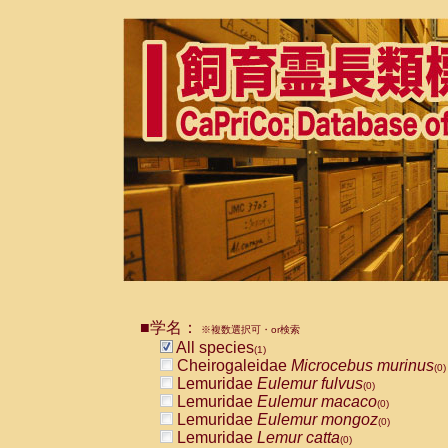
■学名：
※複数選択可・or検索
All species
(1)
Cheirogaleidae
Microcebus murinus
(0)
Lemuridae
Eulemur fulvus
(0)
Lemuridae
Eulemur macaco
(0)
Lemuridae
Eulemur mongoz
(0)
Lemuridae
Lemur catta
(0)