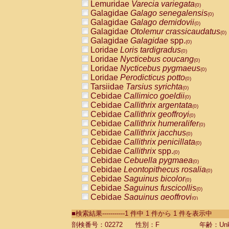
Lemuridae
Varecia variegata
(0)
Galagidae
Galago senegalensis
(0)
Galagidae
Galago demidovii
(0)
Galagidae
Otolemur crassicaudatus
(0)
Galagidae
Galagidae
spp.
(0)
Loridae
Loris tardigradus
(0)
Loridae
Nycticebus coucang
(0)
Loridae
Nycticebus pygmaeus
(0)
Loridae
Perodicticus potto
(0)
Tarsiidae
Tarsius syrichta
(0)
Cebidae
Callimico goeldii
(0)
Cebidae
Callithrix argentata
(0)
Cebidae
Callithrix geoffroyi
(0)
Cebidae
Callithrix humeralifer
(0)
Cebidae
Callithrix jacchus
(0)
Cebidae
Callithrix penicillata
(0)
Cebidae
Callithrix
spp.
(0)
Cebidae
Cebuella pygmaea
(0)
Cebidae
Leontopithecus rosalia
(0)
Cebidae
Saguinus bicolor
(0)
Cebidae
Saguinus fuscicollis
(0)
Cebidae
Saguinus geoffroyi
(0)
Cebidae
Saguinus imperator
(0)
■検索結果-----------1 件中 1 件から 1 件を表示中
Cebidae
Saguinus labiatus
(0)
Cebidae
Saguinus leucopus
剖検番号：02272
性別：F
年齢：Unk
(0)