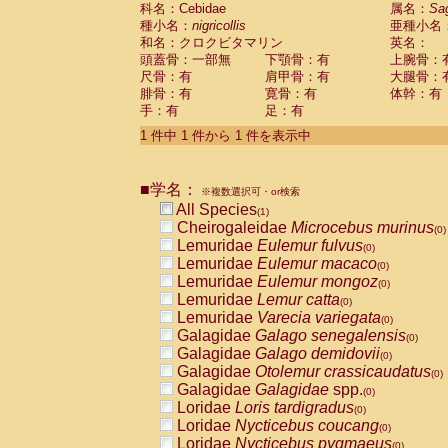
科名：Cebidae
Cebidae
Saguinus midas
属名：
Sa
(0)
種小名：
nigricollis
亜種小名
Cebidae
Saguinus mystax
(0)
和名：クロクビタマリン
英名：
Cebidae
Saguinus nigricollis
(1)
頭蓋骨：一部無
下顎骨：有
上腕骨：
Cebidae
Saguinus oedipus
(0)
尺骨：有
肩甲骨：有
大腿骨：
Cebidae
Saguinus weddelli
(0)
腓骨：有
寛骨：有
体幹：有
Cebidae
Saguinus
spp.
(0)
手：有
足：有
Cebidae
Aotus trivirgatus
(0)
Cebidae
Cebus albifrons
1 件中 1 件から 1 件を表示中
(0)
Cebidae
Cebus apella
(0)
Cebidae
Cebus capucinus
(0)
■学名：
Cebidae
Cebus nigrivittatus
※複数選択可・or検索
(0)
Cebidae
Cebus
spp.
All Species
(0)
(1)
Cebidae
Saimiri boliviensis
Cheirogaleidae
Microcebus murinus
(0)
(0)
Cebidae
Saimiri sciureus
Lemuridae
Eulemur fulvus
(0)
(0)
Atelidae
Alouatta caraya
Lemuridae
Eulemur macaco
(0)
(0)
Atelidae
Alouatta fusca
Lemuridae
Eulemur mongoz
(0)
(0)
Atelidae
Alouatta seniculus
Lemuridae
Lemur catta
(0)
(0)
Atelidae
Alouatta
spp.
Lemuridae
Varecia variegata
(0)
(0)
Atelidae
Ateles belzebuth
Galagidae
Galago senegalensis
(0)
(0)
Atelidae
Ateles geoffroyi
Galagidae
Galago demidovii
(0)
(0)
Atelidae
Ateles paniscus
Galagidae
Otolemur crassicaudatus
(0)
(0)
Atelidae
Ateles
spp.
Galagidae
Galagidae
spp.
(0)
(0)
Atelidae
Lagothrix lagothricha
Loridae
Loris tardigradus
(0)
(0)
Atelidae
Lagothrix lagothricha cana
Loridae
Nycticebus coucang
(0)
(0)
Pitheciidae
Cacajao calvus rubicundu
Loridae
Nycticebus pygmaeus
(0)