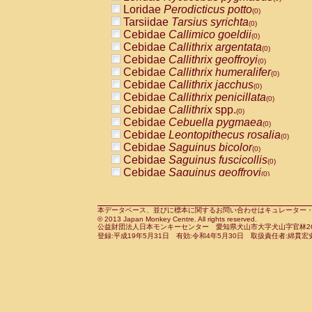
Pitheciidae
Callicebus cupreus
Loridae
Perodicticus potto
(0)
(0)
Pitheciidae
Callicebus donacophilus
Tarsiidae
Tarsius syrichta
(0
(0)
Pitheciidae
Callicebus moloch
Cebidae
Callimico goeldii
(0)
(0)
Pitheciidae
Callicebus torquatus
Cebidae
Callithrix argentata
(0)
(0)
Pitheciidae
Callicebus
spp.
Cebidae
Callithrix geoffroyi
(0)
(0)
Pitheciidae
Chiropotes satanas
Cebidae
Callithrix humeralifer
(0)
(0)
Pitheciidae
Pithecia monachus
Cebidae
Callithrix jacchus
(0)
(0)
Pitheciidae
Pithecia pithecia
Cebidae
Callithrix penicillata
(0)
(0)
Cercopithecidae
Cercocebus agilis
Cebidae
Callithrix
spp.
(0)
(0)
Cercopithecidae
Cercocebus galeritus
Cebidae
Cebuella pygmaea
(0)
Cercopithecidae
Cercocebus torquatu
Cebidae
Leontopithecus rosalia
(0)
Cercopithecidae
Cercocebus torquatus
Cebidae
Saguinus bicolor
(0)
Cercopithecidae
Cercocebus torquatu
Cebidae
Saguinus fuscicollis
(0)
Cercopithecidae
Cercocebus
hybrid
Cebidae
Saguinus geoffroyi
(0)
(0)
Cercopithecidae
Cercocebus
spp.
Cebidae
Saguinus imperator
(0)
(0)
Cercopithecidae
Lophocebus albigen
Cebidae
Saguinus labiatus
(0)
Cercopithecidae
Papio anubis
Cebidae
Saguinus leucopus
本データベース、並びに標本に関するお問い合わせはキュレーター・新宅勇太までお願い
(0)
(0)
© 2013 Japan Monkey Centre. All rights reserved.
Cercopithecidae
Papio cynocephalus
Cebidae
Saguinus midas
(
(0)
公益財団法人日本モンキーセンター 愛知県犬山市大字犬山字官林26番
Cercopithecidae
Papio hamadryas
Cebidae
Saguinus mystax
(0)
登録:平成19年5月31日 有効:令和4年5月30日 取扱責任者:綿貫宏
(0)
Cercopithecidae
Papio papio
Cebidae
Saguinus nigricollis
(0)
(1)
Cercopithecidae
Papio
spp.
Cebidae
Saguinus oedipus
(0)
(0)
Cercopithecidae
Mandrillus leucopha
Cebidae
Saguinus weddelli
(0)
Cercopithecidae
Mandrillus sphinx
Cebidae
Saguinus
spp.
(0)
(0)
Cercopithecidae
Theropithecus gelad
Cebidae
Aotus trivirgatus
(0)
Cercopithecidae
Macaca arctoides
Cebidae
Cebus albifrons
(0)
(0)