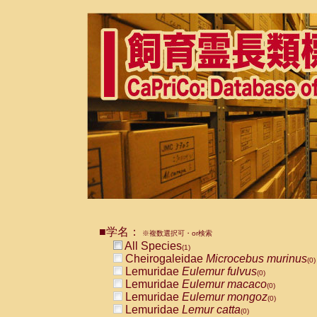
■学名：
※複数選択可・or検索
All Species
(1)
Cheirogaleidae
Microcebus murinus
(0)
Lemuridae
Eulemur fulvus
(0)
Lemuridae
Eulemur macaco
(0)
Lemuridae
Eulemur mongoz
(0)
Lemuridae
Lemur catta
(0)