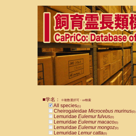
■学名：
※複数選択可・or検索
All species
(1)
Cheirogaleidae
Microcebus murinus
(0)
Lemuridae
Eulemur fulvus
(0)
Lemuridae
Eulemur macaco
(0)
Lemuridae
Eulemur mongoz
(0)
Lemuridae
Lemur catta
(0)