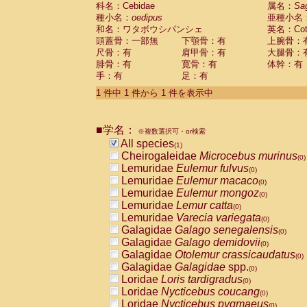
科名：Cebidae
Cebidae
Saguinus midas
属名：
Sa
(0)
種小名：
oedipus
亜種小名
Cebidae
Saguinus mystax
(0)
和名：ワタボウシパンシェ
英名：Cotto
Cebidae
Saguinus nigricollis
(0)
頭蓋骨：一部無
下顎骨：有
上腕骨：
Cebidae
Saguinus oedipus
(1)
尺骨：有
肩甲骨：有
大腿骨：
Cebidae
Saguinus weddelli
(0)
腓骨：有
寛骨：有
体幹：有
Cebidae
Saguinus
spp.
(0)
手：有
足：有
Cebidae
Aotus trivirgatus
(0)
Cebidae
Cebus albifrons
1 件中 1 件から 1 件を表示中
(0)
Cebidae
Cebus apella
(0)
Cebidae
Cebus capucinus
(0)
■学名：
Cebidae
Cebus nigrivittatus
※複数選択可・or検索
(0)
Cebidae
Cebus
spp.
All species
(0)
(1)
Cebidae
Saimiri boliviensis
Cheirogaleidae
Microcebus murinus
(0)
(0)
Cebidae
Saimiri sciureus
Lemuridae
Eulemur fulvus
(0)
(0)
Atelidae
Alouatta caraya
Lemuridae
Eulemur macaco
(0)
(0)
Atelidae
Alouatta fusca
Lemuridae
Eulemur mongoz
(0)
(0)
Atelidae
Alouatta seniculus
Lemuridae
Lemur catta
(0)
(0)
Atelidae
Alouatta
spp.
Lemuridae
Varecia variegata
(0)
(0)
Atelidae
Ateles belzebuth
Galagidae
Galago senegalensis
(0)
(0)
Atelidae
Ateles geoffroyi
Galagidae
Galago demidovii
(0)
(0)
Atelidae
Ateles paniscus
Galagidae
Otolemur crassicaudatus
(0)
(0)
Atelidae
Ateles
spp.
Galagidae
Galagidae
spp.
(0)
(0)
Atelidae
Lagothrix lagothricha
Loridae
Loris tardigradus
(0)
(0)
Atelidae
Lagothrix lagothricha cana
Loridae
Nycticebus coucang
(0)
(0)
Pitheciidae
Cacajao calvus rubicundu
Loridae
Nycticebus pygmaeus
(0)