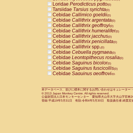
Pitheciidae
Callicebus cupreus
Loridae
Perodicticus potto
(0)
(0)
Pitheciidae
Callicebus donacophilus
Tarsiidae
Tarsius syrichta
(0
(0)
Pitheciidae
Callicebus moloch
Cebidae
Callimico goeldii
(0)
(0)
Pitheciidae
Callicebus torquatus
Cebidae
Callithrix argentata
(0)
(0)
Pitheciidae
Callicebus
spp.
Cebidae
Callithrix geoffroyi
(0)
(0)
Pitheciidae
Chiropotes satanas
Cebidae
Callithrix humeralifer
(0)
(0)
Pitheciidae
Pithecia monachus
Cebidae
Callithrix jacchus
(0)
(0)
Pitheciidae
Pithecia pithecia
Cebidae
Callithrix penicillata
(0)
(0)
Cercopithecidae
Cercocebus agilis
Cebidae
Callithrix
spp.
(0)
(0)
Cercopithecidae
Cercocebus galeritus
Cebidae
Cebuella pygmaea
(0)
Cercopithecidae
Cercocebus torquatu
Cebidae
Leontopithecus rosalia
(0)
Cercopithecidae
Cercocebus torquatus
Cebidae
Saguinus bicolor
(0)
Cercopithecidae
Cercocebus torquatu
Cebidae
Saguinus fuscicollis
(0)
Cercopithecidae
Cercocebus
hybrid
Cebidae
Saguinus geoffroyi
(0)
(0)
Cercopithecidae
Cercocebus
spp.
Cebidae
Saguinus imperator
(0)
(0)
Cercopithecidae
Lophocebus albigen
Cebidae
Saguinus labiatus
(0)
Cercopithecidae
Papio anubis
Cebidae
Saguinus leucopus
本データベース、並びに標本に関するお問い合わせはキュレーター・新宅勇太までお願い
(0)
(0)
© 2013 Japan Monkey Centre. All rights reserved.
Cercopithecidae
Papio cynocephalus
Cebidae
Saguinus midas
(
(0)
公益財団法人日本モンキーセンター 愛知県犬山市大字犬山字官林26番
Cercopithecidae
Papio hamadryas
Cebidae
Saguinus mystax
(0)
登録:平成19年5月31日 有効:令和4年5月30日 取扱責任者:綿貫宏
(0)
Cercopithecidae
Papio papio
Cebidae
Saguinus nigricollis
(0)
(0)
Cercopithecidae
Papio
spp.
Cebidae
Saguinus oedipus
(0)
(1)
Cercopithecidae
Mandrillus leucopha
Cebidae
Saguinus weddelli
(0)
Cercopithecidae
Mandrillus sphinx
Cebidae
Saguinus
spp.
(0)
(0)
Cercopithecidae
Theropithecus gelad
Cebidae
Aotus trivirgatus
(0)
Cercopithecidae
Macaca arctoides
Cebidae
Cebus albifrons
(0)
(0)