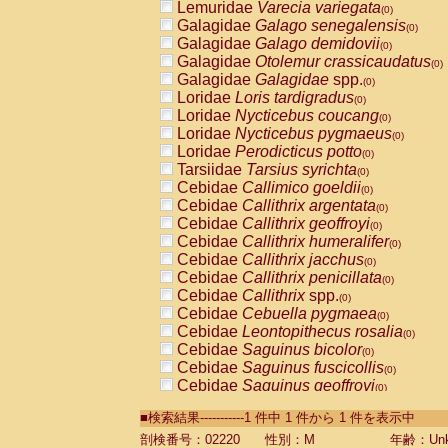
Lemuridae
Varecia variegata
(0)
Galagidae
Galago senegalensis
(0)
Galagidae
Galago demidovii
(0)
Galagidae
Otolemur crassicaudatus
(0)
Galagidae
Galagidae
spp.
(0)
Loridae
Loris tardigradus
(0)
Loridae
Nycticebus coucang
(0)
Loridae
Nycticebus pygmaeus
(0)
Loridae
Perodicticus potto
(0)
Tarsiidae
Tarsius syrichta
(0)
Cebidae
Callimico goeldii
(0)
Cebidae
Callithrix argentata
(0)
Cebidae
Callithrix geoffroyi
(0)
Cebidae
Callithrix humeralifer
(0)
Cebidae
Callithrix jacchus
(0)
Cebidae
Callithrix penicillata
(0)
Cebidae
Callithrix
spp.
(0)
Cebidae
Cebuella pygmaea
(0)
Cebidae
Leontopithecus rosalia
(0)
Cebidae
Saguinus bicolor
(0)
Cebidae
Saguinus fuscicollis
(0)
Cebidae
Saguinus geoffroyi
(0)
Cebidae
Saguinus imperator
(0)
■検索結果-----------1 件中 1 件から 1 件を表示中
Cebidae
Saguinus labiatus
(0)
Cebidae
Saguinus leucopus
剖検番号：02220
性別：M
年齢：Unk
(0)