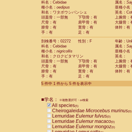
科名：Cebidae
属名：
Sa
Pitheciidae
Callicebus cupreus
(0)
種小名：
oedipus
亜種小名
Pitheciidae
Callicebus donacophilus
(0
和名：ワタボウシパンシェ
英名：Cotto
Pitheciidae
Callicebus moloch
(0)
頭蓋骨：一部無
下顎骨：有
上腕骨：
Pitheciidae
Callicebus torquatus
(0)
尺骨：有
肩甲骨：有
大腿骨：
Pitheciidae
Callicebus
spp.
(0)
腓骨：有
寛骨：有
体幹：有
Pitheciidae
Chiropotes satanas
(0)
手：有
足：有
Pitheciidae
Pithecia monachus
(0)
Pitheciidae
Pithecia pithecia
剖検番号：02272
性別：F
年齢：Unk
(0)
Cercopithecidae
Cercocebus agilis
科名：Cebidae
属名：
Sa
(0)
Cercopithecidae
Cercocebus galeritus
種小名：
nigricollis
亜種小名
和名：クロクビタマリン
Cercopithecidae
Cercocebus torquatu
英名：
頭蓋骨：一部無
下顎骨：有
上腕骨：
Cercopithecidae
Cercocebus torquatus
尺骨：有
肩甲骨：有
大腿骨：
Cercopithecidae
Cercocebus torquatu
腓骨：有
寛骨：有
体幹：有
Cercopithecidae
Cercocebus
hybrid
(0)
手：有
足：有
Cercopithecidae
Cercocebus
spp.
(0)
Cercopithecidae
Lophocebus albigen
5 件中 1 件から 5 件を表示中
Cercopithecidae
Papio anubis
(0)
Cercopithecidae
Papio cynocephalus
(
Cercopithecidae
Papio hamadryas
■学名：
(0)
※複数選択可・or検索
Cercopithecidae
Papio papio
All species
(0)
(5)
Cercopithecidae
Papio
spp.
Cheirogaleidae
Microcebus murinus
(0)
(0)
Cercopithecidae
Mandrillus leucopha
Lemuridae
Eulemur fulvus
(0)
Cercopithecidae
Mandrillus sphinx
Lemuridae
Eulemur macaco
(0)
(0)
Cercopithecidae
Theropithecus gelad
Lemuridae
Eulemur mongoz
(0)
Cercopithecidae
Macaca arctoides
Lemuridae
Lemur catta
(0)