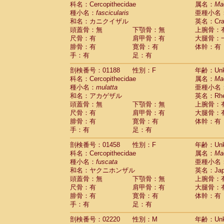
科名：Cercopithecidae
Cebidae
Saguinus midas
属名：
Ma
(0)
種小名：
fascicularis
亜種小名
Cebidae
Saguinus mystax
(0)
和名：カニクイザル
英名：Crab
Cebidae
Saguinus nigricollis
(1)
頭蓋骨：無
下顎骨：無
上腕骨：
Cebidae
Saguinus oedipus
(1)
尺骨：有
肩甲骨：有
大腿骨：
Cebidae
Saguinus weddelli
(0)
腓骨：有
寛骨：有
体幹：有
Cebidae
Saguinus
spp.
(0)
手：有
足：有
Cebidae
Aotus trivirgatus
(0)
Cebidae
Cebus albifrons
(0)
剖検番号：01188
性別：F
年齢：Unk
Cebidae
Cebus apella
科名：Cercopithecidae
(0)
属名：
Ma
Cebidae
Cebus capucinus
種小名：
mulatta
亜種小名
(0)
Cebidae
Cebus nigrivittatus
和名：アカゲザル
英名：Rhes
(0)
Cebidae
Cebus
spp.
頭蓋骨：無
下顎骨：無
上腕骨：
(0)
Cebidae
Saimiri boliviensis
尺骨：有
肩甲骨：有
大腿骨：
(0)
腓骨：有
Cebidae
Saimiri sciureus
寛骨：有
体幹：有
(0)
手：有
足：有
Atelidae
Alouatta caraya
(0)
Atelidae
Alouatta fusca
(0)
剖検番号：01458
性別：F
年齢：Unk
Atelidae
Alouatta seniculus
(0)
科名：Cercopithecidae
属名：
Ma
Atelidae
Alouatta
spp.
(0)
種小名：
fuscata
亜種小名
Atelidae
Ateles belzebuth
(0)
和名：ヤクニホンザル
英名：Japa
Atelidae
Ateles geoffroyi
(0)
頭蓋骨：無
下顎骨：無
上腕骨：
Atelidae
Ateles paniscus
(0)
尺骨：有
肩甲骨：有
大腿骨：
Atelidae
Ateles
spp.
腓骨：有
寛骨：有
(0)
体幹：有
Atelidae
Lagothrix lagothricha
手：有
足：有
(0)
Atelidae
Lagothrix lagothricha cana
(0)
剖検番号：02220
性別：M
年齢：Unk
Pitheciidae
Cacajao calvus rubicundu