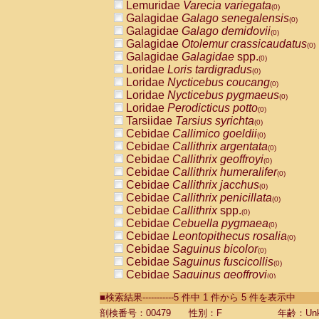
Lemuridae
Varecia variegata
(0)
Galagidae
Galago senegalensis
(0)
Galagidae
Galago demidovii
(0)
Galagidae
Otolemur crassicaudatus
(0)
Galagidae
Galagidae
spp.
(0)
Loridae
Loris tardigradus
(0)
Loridae
Nycticebus coucang
(0)
Loridae
Nycticebus pygmaeus
(0)
Loridae
Perodicticus potto
(0)
Tarsiidae
Tarsius syrichta
(0)
Cebidae
Callimico goeldii
(0)
Cebidae
Callithrix argentata
(0)
Cebidae
Callithrix geoffroyi
(0)
Cebidae
Callithrix humeralifer
(0)
Cebidae
Callithrix jacchus
(0)
Cebidae
Callithrix penicillata
(0)
Cebidae
Callithrix
spp.
(0)
Cebidae
Cebuella pygmaea
(0)
Cebidae
Leontopithecus rosalia
(0)
Cebidae
Saguinus bicolor
(0)
Cebidae
Saguinus fuscicollis
(0)
Cebidae
Saguinus geoffroyi
(0)
Cebidae
Saguinus imperator
(0)
■検索結果-----------5 件中 1 件から 5 件を表示中
Cebidae
Saguinus labiatus
(0)
Cebidae
Saguinus leucopus
剖検番号：00479
性別：F
年齢：Unk
(0)