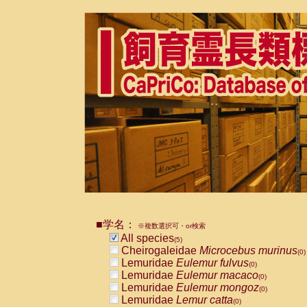
■学名：
※複数選択可・or検索
All species
(5)
Cheirogaleidae
Microcebus murinus
(0)
Lemuridae
Eulemur fulvus
(0)
Lemuridae
Eulemur macaco
(0)
Lemuridae
Eulemur mongoz
(0)
Lemuridae
Lemur catta
(0)