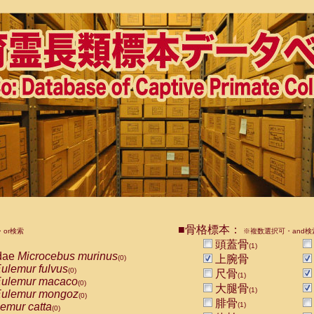
■骨格標本：
or検索
※複数選択可・and検
頭蓋骨
(1)
dae
Microcebus murinus
上腕骨
(0)
ulemur fulvus
(0)
尺骨
(1)
ulemur macaco
(0)
大腿骨
(1)
ulemur mongoz
(0)
腓骨
emur catta
(1)
(0)