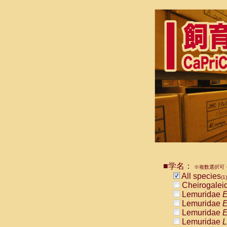
■学名：
※複数選択可・
All species
(1)
Cheirogalei
Lemuridae
E
Lemuridae
E
Lemuridae
E
Lemuridae
L