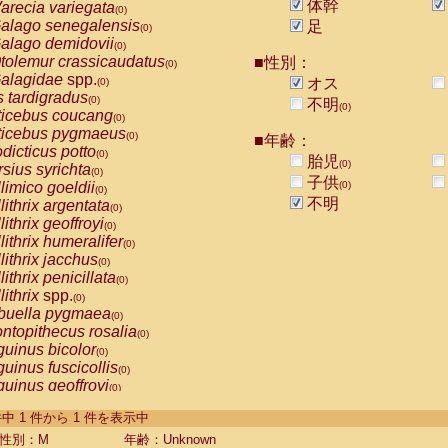
体幹
arecia variegata
(0)
alago senegalensis
足
(0)
alago demidovii
(0)
tolemur crassicaudatus
■性別：
(0)
alagidae
spp.
オス
(0)
s tardigradus
(0)
不明
(0)
ticebus coucang
(0)
ticebus pygmaeus
(0)
■年齢：
dicticus potto
(0)
胎児
(0)
rsius syrichta
(0)
子供
limico goeldii
(0)
(0)
不明
lithrix argentata
(0)
lithrix geoffroyi
(0)
lithrix humeralifer
(0)
lithrix jacchus
(0)
lithrix penicillata
(0)
lithrix
spp.
(0)
buella pygmaea
(0)
ntopithecus rosalia
(0)
uinus bicolor
(0)
uinus fuscicollis
(0)
uinus geoffroyi
(0)
uinus imperator
(0)
-1 件中 1 件から 1 件を表示中
uinus labiatus
(0)
guinus leucopus
性別：M
年齢：Unknown
(0)