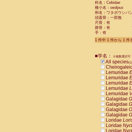
科名：Cebidae
Cebidae
Sa
種小名：
oedipus
Cebidae
Sa
和名：ワタボウシパ
Cebidae
Sag
頭蓋骨：一部無
Cebidae
Sa
尺骨：有
Cebidae
Sag
腓骨：有
Cebidae
Sa
手：有
Cebidae
Aot
Cebidae
Ceb
1 件中 1 件から 1 
Cebidae
Ceb
Cebidae
Ce
■学名：
Cebidae
Ceb
※複数選択可・
Cebidae
Ce
All species
(1)
Cebidae
Sai
Cheirogalei
Cebidae
Sai
Lemuridae
E
Atelidae
Alo
Lemuridae
E
Atelidae
Alo
Lemuridae
E
Atelidae
Alo
Lemuridae
L
Atelidae
Alo
Lemuridae
V
Atelidae
Ate
Galagidae
G
Atelidae
Ate
Galagidae
G
Atelidae
Ate
Galagidae
O
Atelidae
Ate
Galagidae
G
Atelidae
Lag
Loridae
Lori
Atelidae
Lag
Loridae
Nyc
Pitheciidae
Loridae
Nyc