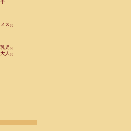
手
メス
(0)
乳児
(0)
大人
(0)