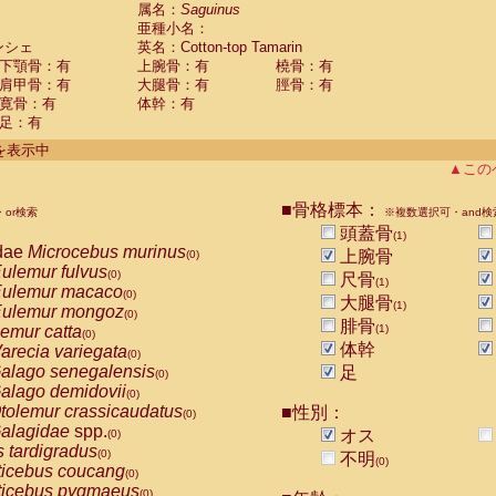
guinus midas
属名：
Saguinus
(0)
亜種小名：
guinus mystax
(0)
ンシェ
英名：Cotton-top Tamarin
uinus nigricollis
(0)
下顎骨：有
上腕骨：有
橈骨：有
guinus oedipus
(1)
肩甲骨：有
大腿骨：有
脛骨：有
uinus weddelli
(0)
寛骨：有
体幹：有
guinus
spp.
(0)
足：有
us trivirgatus
(0)
us albifrons
件を表示中
(0)
us apella
▲この
(0)
bus capucinus
(0)
us nigrivittatus
■骨格標本：
or検索
(0)
※複数選択可・and検
bus
spp.
頭蓋骨
(0)
(1)
miri boliviensis
dae
Microcebus murinus
(0)
上腕骨
(0)
miri sciureus
ulemur fulvus
(0)
(0)
尺骨
(1)
uatta caraya
ulemur macaco
(0)
(0)
大腿骨
(1)
uatta fusca
ulemur mongoz
(0)
(0)
腓骨
uatta seniculus
emur catta
(1)
(0)
(0)
uatta
spp.
体幹
arecia variegata
(0)
(0)
les belzebuth
alago senegalensis
足
(0)
(0)
les geoffroyi
alago demidovii
(0)
(0)
les paniscus
tolemur crassicaudatus
■性別：
(0)
(0)
les
spp.
alagidae
spp.
(0)
オス
(0)
othrix lagothricha
s tardigradus
(0)
(0)
不明
(0)
othrix lagothricha cana
ticebus coucang
(0)
(0)
Cacajao calvus rubicundus
ticebus pygmaeus
(0)
(0)