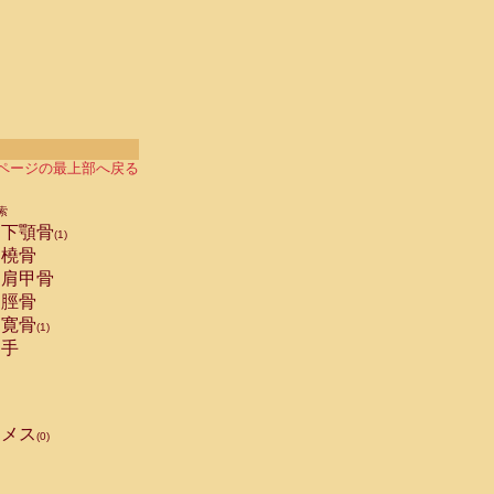
ページの最上部へ戻る
索
下顎骨
(1)
橈骨
肩甲骨
脛骨
寛骨
(1)
手
メス
(0)