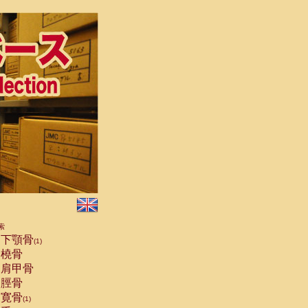
索
下顎骨
(1)
橈骨
肩甲骨
脛骨
寛骨
(1)