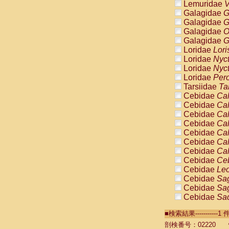
Lemuridae
V
Galagidae
G
Galagidae
G
Galagidae
O
Galagidae
G
Loridae
Lori
Loridae
Nyc
Loridae
Nyc
Loridae
Pero
Tarsiidae
Ta
Cebidae
Cal
Cebidae
Cal
Cebidae
Cal
Cebidae
Cal
Cebidae
Cal
Cebidae
Cal
Cebidae
Cal
Cebidae
Ce
Cebidae
Leo
Cebidae
Sag
Cebidae
Sag
Cebidae
Sag
Cebidae
Sag
■検索結果----------
Cebidae
Sag
Cebidae
Sa
剖検番号：02220