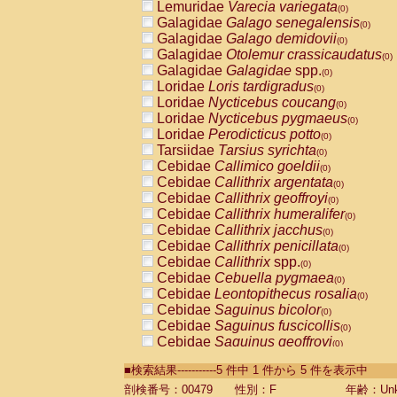
Lemuridae
Varecia variegata
(0)
Galagidae
Galago senegalensis
(0)
Galagidae
Galago demidovii
(0)
Galagidae
Otolemur crassicaudatus
(0)
Galagidae
Galagidae
spp.
(0)
Loridae
Loris tardigradus
(0)
Loridae
Nycticebus coucang
(0)
Loridae
Nycticebus pygmaeus
(0)
Loridae
Perodicticus potto
(0)
Tarsiidae
Tarsius syrichta
(0)
Cebidae
Callimico goeldii
(0)
Cebidae
Callithrix argentata
(0)
Cebidae
Callithrix geoffroyi
(0)
Cebidae
Callithrix humeralifer
(0)
Cebidae
Callithrix jacchus
(0)
Cebidae
Callithrix penicillata
(0)
Cebidae
Callithrix
spp.
(0)
Cebidae
Cebuella pygmaea
(0)
Cebidae
Leontopithecus rosalia
(0)
Cebidae
Saguinus bicolor
(0)
Cebidae
Saguinus fuscicollis
(0)
Cebidae
Saguinus geoffroyi
(0)
Cebidae
Saguinus imperator
(0)
■検索結果-----------5 件中 1 件から 5 件を表示中
Cebidae
Saguinus labiatus
(0)
Cebidae
Saguinus leucopus
剖検番号：00479
性別：F
年齢：Unk
(0)