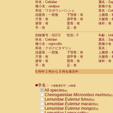
科名：Cebidae
属名：
Sa
Pitheciidae
Callicebus cupreus
(0)
種小名：
oedipus
亜種小名
Pitheciidae
Callicebus donacophilus
(0
和名：ワタボウシパンシェ
英名：Cotto
Pitheciidae
Callicebus moloch
(0)
頭蓋骨：一部無
下顎骨：有
上腕骨：
Pitheciidae
Callicebus torquatus
(0)
尺骨：有
肩甲骨：有
大腿骨：
Pitheciidae
Callicebus
spp.
(0)
腓骨：有
寛骨：有
体幹：有
Pitheciidae
Chiropotes satanas
(0)
手：有
足：有
Pitheciidae
Pithecia monachus
(0)
Pitheciidae
Pithecia pithecia
剖検番号：02272
性別：F
年齢：Unk
(0)
Cercopithecidae
Cercocebus agilis
科名：Cebidae
属名：
Sa
(0)
Cercopithecidae
Cercocebus galeritus
種小名：
nigricollis
亜種小名
和名：クロクビタマリン
Cercopithecidae
Cercocebus torquatu
英名：
頭蓋骨：一部無
下顎骨：有
上腕骨：
Cercopithecidae
Cercocebus torquatus
尺骨：有
肩甲骨：有
大腿骨：
Cercopithecidae
Cercocebus torquatu
腓骨：有
寛骨：有
体幹：有
Cercopithecidae
Cercocebus
hybrid
(0)
手：有
足：有
Cercopithecidae
Cercocebus
spp.
(0)
Cercopithecidae
Lophocebus albigen
5 件中 1 件から 5 件を表示中
Cercopithecidae
Papio anubis
(0)
Cercopithecidae
Papio cynocephalus
(
Cercopithecidae
Papio hamadryas
■学名：
(0)
※複数選択可・or検索
Cercopithecidae
Papio papio
All species
(0)
(5)
Cercopithecidae
Papio
spp.
Cheirogaleidae
Microcebus murinus
(0)
(0)
Cercopithecidae
Mandrillus leucopha
Lemuridae
Eulemur fulvus
(0)
Cercopithecidae
Mandrillus sphinx
Lemuridae
Eulemur macaco
(0)
(0)
Cercopithecidae
Theropithecus gelad
Lemuridae
Eulemur mongoz
(0)
Cercopithecidae
Macaca arctoides
Lemuridae
Lemur catta
(0)