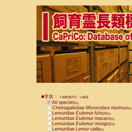
■学名：
※複数選択可・or検索
All species
(5)
Cheirogaleidae
Microcebus murinus
(0)
Lemuridae
Eulemur fulvus
(0)
Lemuridae
Eulemur macaco
(0)
Lemuridae
Eulemur mongoz
(0)
Lemuridae
Lemur catta
(0)