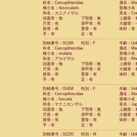
科名：Cercopithecidae
Cebidae
Saguinus midas
属名：
Ma
(0)
種小名：
fascicularis
亜種小名
Cebidae
Saguinus mystax
(0)
和名：カニクイザル
英名：Crab
Cebidae
Saguinus nigricollis
(1)
頭蓋骨：無
下顎骨：無
上腕骨：
Cebidae
Saguinus oedipus
(1)
尺骨：有
肩甲骨：有
大腿骨：
Cebidae
Saguinus weddelli
(0)
腓骨：有
寛骨：有
体幹：有
Cebidae
Saguinus
spp.
(0)
手：有
足：有
Cebidae
Aotus trivirgatus
(0)
Cebidae
Cebus albifrons
(0)
剖検番号：01188
性別：F
年齢：Unk
Cebidae
Cebus apella
科名：Cercopithecidae
(0)
属名：
Ma
Cebidae
Cebus capucinus
種小名：
mulatta
亜種小名
(0)
Cebidae
Cebus nigrivittatus
和名：アカゲザル
英名：Rhes
(0)
Cebidae
Cebus
spp.
頭蓋骨：無
下顎骨：無
上腕骨：
(0)
Cebidae
Saimiri boliviensis
尺骨：有
肩甲骨：有
大腿骨：
(0)
腓骨：有
Cebidae
Saimiri sciureus
寛骨：有
体幹：有
(0)
手：有
足：有
Atelidae
Alouatta caraya
(0)
Atelidae
Alouatta fusca
(0)
剖検番号：01458
性別：F
年齢：Unk
Atelidae
Alouatta seniculus
(0)
科名：Cercopithecidae
属名：
Ma
Atelidae
Alouatta
spp.
(0)
種小名：
fuscata
亜種小名
Atelidae
Ateles belzebuth
(0)
和名：ヤクニホンザル
英名：Japa
Atelidae
Ateles geoffroyi
(0)
頭蓋骨：無
下顎骨：無
上腕骨：
Atelidae
Ateles paniscus
(0)
尺骨：有
肩甲骨：有
大腿骨：
Atelidae
Ateles
spp.
腓骨：有
寛骨：有
(0)
体幹：有
Atelidae
Lagothrix lagothricha
手：有
足：有
(0)
Atelidae
Lagothrix lagothricha cana
(0)
剖検番号：02220
性別：M
年齢：Unk
Pitheciidae
Cacajao calvus rubicundu