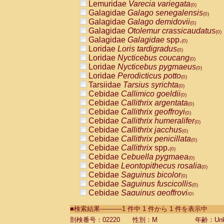
Lemuridae
Varecia variegata
(0)
Galagidae
Galago senegalensis
(0)
Galagidae
Galago demidovii
(0)
Galagidae
Otolemur crassicaudatus
(0)
Galagidae
Galagidae
spp.
(0)
Loridae
Loris tardigradus
(0)
Loridae
Nycticebus coucang
(0)
Loridae
Nycticebus pygmaeus
(0)
Loridae
Perodicticus potto
(0)
Tarsiidae
Tarsius syrichta
(0)
Cebidae
Callimico goeldii
(0)
Cebidae
Callithrix argentata
(0)
Cebidae
Callithrix geoffroyi
(0)
Cebidae
Callithrix humeralifer
(0)
Cebidae
Callithrix jacchus
(0)
Cebidae
Callithrix penicillata
(0)
Cebidae
Callithrix
spp.
(0)
Cebidae
Cebuella pygmaea
(0)
Cebidae
Leontopithecus rosalia
(0)
Cebidae
Saguinus bicolor
(0)
Cebidae
Saguinus fuscicollis
(0)
Cebidae
Saguinus geoffroyi
(0)
Cebidae
Saguinus imperator
(0)
■検索結果-----------1 件中 1 件から 1 件を表示中
Cebidae
Saguinus labiatus
(0)
Cebidae
Saguinus leucopus
剖検番号：02220
性別：M
年齢：Unk
(0)