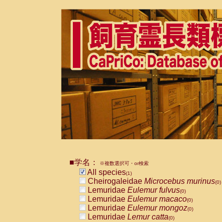
■学名：
※複数選択可・or検索
All species
(1)
Cheirogaleidae
Microcebus murinus
(0)
Lemuridae
Eulemur fulvus
(0)
Lemuridae
Eulemur macaco
(0)
Lemuridae
Eulemur mongoz
(0)
Lemuridae
Lemur catta
(0)