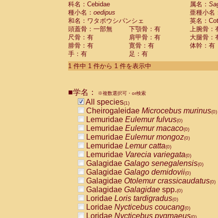
科名：Cebidae
Cebidae
Saguinus midas
属名：
Sa
(0)
種小名：
oedipus
亜種小名
Cebidae
Saguinus mystax
(0)
和名：ワタボウシパンシェ
英名：Cotto
Cebidae
Saguinus nigricollis
(0)
頭蓋骨：一部無
下顎骨：有
上腕骨：
Cebidae
Saguinus oedipus
(1)
尺骨：有
肩甲骨：有
大腿骨：
Cebidae
Saguinus weddelli
(0)
腓骨：有
寛骨：有
体幹：有
Cebidae
Saguinus
spp.
(0)
手：有
足：有
Cebidae
Aotus trivirgatus
(0)
Cebidae
Cebus albifrons
1 件中 1 件から 1 件を表示中
(0)
Cebidae
Cebus apella
(0)
Cebidae
Cebus capucinus
(0)
■学名：
Cebidae
Cebus nigrivittatus
※複数選択可・or検索
(0)
Cebidae
Cebus
spp.
All species
(0)
(1)
Cebidae
Saimiri boliviensis
Cheirogaleidae
Microcebus murinus
(0)
(0)
Cebidae
Saimiri sciureus
Lemuridae
Eulemur fulvus
(0)
(0)
Atelidae
Alouatta caraya
Lemuridae
Eulemur macaco
(0)
(0)
Atelidae
Alouatta fusca
Lemuridae
Eulemur mongoz
(0)
(0)
Atelidae
Alouatta seniculus
Lemuridae
Lemur catta
(0)
(0)
Atelidae
Alouatta
spp.
Lemuridae
Varecia variegata
(0)
(0)
Atelidae
Ateles belzebuth
Galagidae
Galago senegalensis
(0)
(0)
Atelidae
Ateles geoffroyi
Galagidae
Galago demidovii
(0)
(0)
Atelidae
Ateles paniscus
Galagidae
Otolemur crassicaudatus
(0)
(0)
Atelidae
Ateles
spp.
Galagidae
Galagidae
spp.
(0)
(0)
Atelidae
Lagothrix lagothricha
Loridae
Loris tardigradus
(0)
(0)
Atelidae
Lagothrix lagothricha cana
Loridae
Nycticebus coucang
(0)
(0)
Pitheciidae
Cacajao calvus rubicundu
Loridae
Nycticebus pygmaeus
(0)