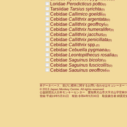
Pitheciidae
Callicebus cupreus
Loridae
Perodicticus potto
(0)
(0)
Pitheciidae
Callicebus donacophilus
Tarsiidae
Tarsius syrichta
(0
(0)
Pitheciidae
Callicebus moloch
Cebidae
Callimico goeldii
(0)
(0)
Pitheciidae
Callicebus torquatus
Cebidae
Callithrix argentata
(0)
(0)
Pitheciidae
Callicebus
spp.
Cebidae
Callithrix geoffroyi
(0)
(0)
Pitheciidae
Chiropotes satanas
Cebidae
Callithrix humeralifer
(0)
(0)
Pitheciidae
Pithecia monachus
Cebidae
Callithrix jacchus
(0)
(0)
Pitheciidae
Pithecia pithecia
Cebidae
Callithrix penicillata
(0)
(0)
Cercopithecidae
Cercocebus agilis
Cebidae
Callithrix
spp.
(0)
(0)
Cercopithecidae
Cercocebus galeritus
Cebidae
Cebuella pygmaea
(0)
Cercopithecidae
Cercocebus torquatu
Cebidae
Leontopithecus rosalia
(0)
Cercopithecidae
Cercocebus torquatus
Cebidae
Saguinus bicolor
(0)
Cercopithecidae
Cercocebus torquatu
Cebidae
Saguinus fuscicollis
(0)
Cercopithecidae
Cercocebus
hybrid
Cebidae
Saguinus geoffroyi
(0)
(0)
Cercopithecidae
Cercocebus
spp.
Cebidae
Saguinus imperator
(0)
(0)
Cercopithecidae
Lophocebus albigen
Cebidae
Saguinus labiatus
(0)
Cercopithecidae
Papio anubis
Cebidae
Saguinus leucopus
本データベース、並びに標本に関するお問い合わせはキュレーター・新宅勇太までお願い
(0)
(0)
© 2013 Japan Monkey Centre. All rights reserved.
Cercopithecidae
Papio cynocephalus
Cebidae
Saguinus midas
(
(0)
公益財団法人日本モンキーセンター 愛知県犬山市大字犬山字官林26番
Cercopithecidae
Papio hamadryas
Cebidae
Saguinus mystax
(0)
登録:平成19年5月31日 有効:令和4年5月30日 取扱責任者:綿貫宏
(0)
Cercopithecidae
Papio papio
Cebidae
Saguinus nigricollis
(0)
(0)
Cercopithecidae
Papio
spp.
Cebidae
Saguinus oedipus
(0)
(1)
Cercopithecidae
Mandrillus leucopha
Cebidae
Saguinus weddelli
(0)
Cercopithecidae
Mandrillus sphinx
Cebidae
Saguinus
spp.
(0)
(0)
Cercopithecidae
Theropithecus gelad
Cebidae
Aotus trivirgatus
(0)
Cercopithecidae
Macaca arctoides
Cebidae
Cebus albifrons
(0)
(0)