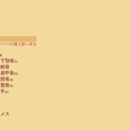
ページの最上部へ戻る
索
下顎骨
(1)
橈骨
肩甲骨
(4)
脛骨
(4)
寛骨
(4)
手
(4)
メス