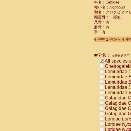
科名：Cebidae
Pitheciidae
種小名：
nigricollis
Pitheciidae
和名：クロクビタマ
Pitheciidae
頭蓋骨：一部無
Pitheciidae
尺骨：有
Pitheciidae
腓骨：有
Pitheciidae
手：有
Pitheciidae
4 件中 1 件から 4 
Pitheciidae
Cercopithec
Cercopithec
■学名：
Cercopithec
※複数選択可・
All species
Cercopithec
(4)
Cheirogalei
Cercopithec
Lemuridae
E
Cercopithec
Lemuridae
E
Cercopithec
Lemuridae
E
Cercopithec
Lemuridae
L
Cercopithec
Lemuridae
V
Cercopithec
Galagidae
G
Cercopithec
Galagidae
G
Cercopithec
Galagidae
O
Cercopithec
Galagidae
G
Cercopithec
Loridae
Lori
Cercopithec
Loridae
Nyc
Cercopithec
Loridae
Nyc
Cercopithec