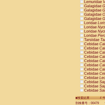
Lemuridae
V
Galagidae
G
Galagidae
G
Galagidae
O
Galagidae
G
Loridae
Lori
Loridae
Nyc
Loridae
Nyc
Loridae
Pero
Tarsiidae
Ta
Cebidae
Cal
Cebidae
Cal
Cebidae
Cal
Cebidae
Cal
Cebidae
Cal
Cebidae
Cal
Cebidae
Cal
Cebidae
Ce
Cebidae
Leo
Cebidae
Sag
Cebidae
Sag
Cebidae
Sag
Cebidae
Sag
■検索結果----------
Cebidae
Sag
Cebidae
Sa
剖検番号：00479