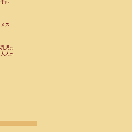
手
(4)
メス
乳児
(0)
大人
(0)