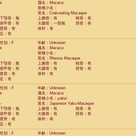
e
guinus midas
属名：
Macaca
(0)
亜種小名：
guinus mystax
(0)
英名：Crab-eating Macaque
uinus nigricollis
(1)
下顎骨：無
上腕骨：有
橈骨：有
guinus oedipus
(0)
肩甲骨：有
大腿骨：一部無
脛骨：有
uinus weddelli
(0)
寛骨：有
体幹：有
guinus
spp.
(0)
足：有
us trivirgatus
(0)
us albifrons
(0)
性別：F
年齢：Unknown
us apella
e
(0)
属名：
Macaca
bus capucinus
亜種小名：
(0)
us nigrivittatus
英名：Rhesus Macaque
(0)
bus
spp.
下顎骨：無
上腕骨：有
橈骨：有
(0)
miri boliviensis
肩甲骨：有
大腿骨：有
脛骨：有
(0)
miri sciureus
寛骨：有
体幹：有
(0)
足：有
uatta caraya
(0)
uatta fusca
(0)
性別：F
年齢：Unknown
uatta seniculus
(0)
e
属名：
Macaca
uatta
spp.
(0)
亜種小名：
yakui
les belzebuth
(0)
ル
英名：Japanese Yaku-Macaque
les geoffroyi
(0)
下顎骨：無
上腕骨：有
橈骨：有
les paniscus
(0)
肩甲骨：有
大腿骨：有
脛骨：有
les
spp.
寛骨：有
(0)
体幹：有
othrix lagothricha
足：有
(0)
othrix lagothricha cana
(0)
性別：F
年齢：Unknown
Cacajao calvus rubicundus
(0)