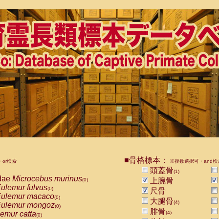
■骨格標本：
or検索
※複数選択可・and検
頭蓋骨
(1)
dae
Microcebus murinus
上腕骨
(0)
ulemur fulvus
(0)
尺骨
ulemur macaco
(0)
大腿骨
(4)
ulemur mongoz
(0)
腓骨
emur catta
(4)
(0)