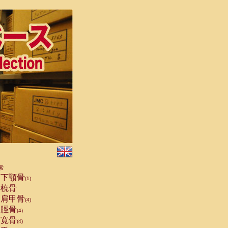
索
下顎骨
(1)
橈骨
肩甲骨
(4)
脛骨
(4)
寛骨
(4)