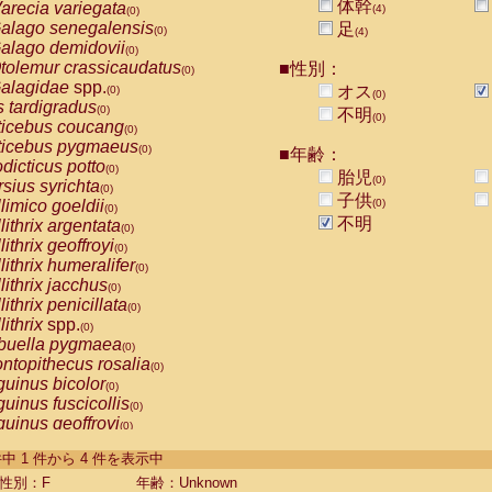
体幹
arecia variegata
(4)
(0)
alago senegalensis
足
(0)
(4)
alago demidovii
(0)
tolemur crassicaudatus
■性別：
(0)
alagidae
spp.
オス
(0)
(0)
s tardigradus
(0)
不明
(0)
ticebus coucang
(0)
ticebus pygmaeus
(0)
■年齢：
dicticus potto
(0)
胎児
(0)
rsius syrichta
(0)
子供
limico goeldii
(0)
(0)
不明
lithrix argentata
(0)
lithrix geoffroyi
(0)
lithrix humeralifer
(0)
lithrix jacchus
(0)
lithrix penicillata
(0)
lithrix
spp.
(0)
buella pygmaea
(0)
ntopithecus rosalia
(0)
uinus bicolor
(0)
uinus fuscicollis
(0)
uinus geoffroyi
(0)
uinus imperator
(0)
-4 件中 1 件から 4 件を表示中
uinus labiatus
(0)
guinus leucopus
性別：F
年齢：Unknown
(0)