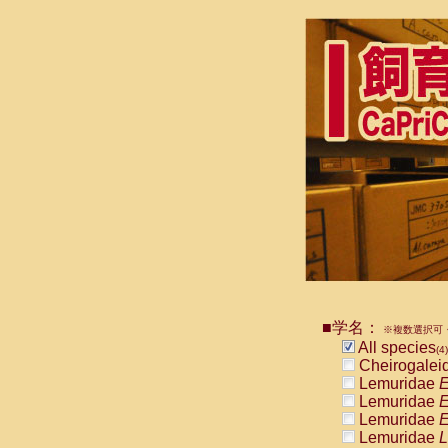
■学名：
※複数選択可・
All species
(4)
Cheirogalei
Lemuridae
E
Lemuridae
E
Lemuridae
E
Lemuridae
L