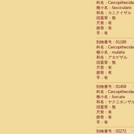
科名：Cercopithecida
Cebidae
Sa
種小名：
fascicularis
Cebidae
Sa
和名：カニクイザル
Cebidae
Sag
頭蓋骨：無
Cebidae
Sa
尺骨：有
Cebidae
Sag
腓骨：有
Cebidae
Sa
手：有
Cebidae
Aot
Cebidae
Ceb
剖検番号：01188
Cebidae
Ceb
科名：Cercopithecida
Cebidae
Ce
種小名：
mulatta
Cebidae
Ceb
和名：アカゲザル
Cebidae
Ce
頭蓋骨：無
Cebidae
Sai
尺骨：有
腓骨：有
Cebidae
Sai
手：有
Atelidae
Alo
Atelidae
Alo
剖検番号：01458
Atelidae
Alo
科名：Cercopithecida
Atelidae
Alo
種小名：
fuscata
Atelidae
Ate
和名：ヤクニホンザ
Atelidae
Ate
頭蓋骨：無
Atelidae
Ate
尺骨：有
Atelidae
Ate
腓骨：有
Atelidae
Lag
手：有
Atelidae
Lag
剖検番号：02272
Pitheciidae