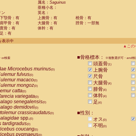
属名：
Saguinus
Callicebus cupreus
(0)
亜種小名：
Callicebus donacophilus
(0)
リン
英名：
Callicebus moloch
(0)
下顎骨：有
上腕骨：有
橈骨：有
Callicebus torquatus
(0)
肩甲骨：有
大腿骨：有
脛骨：一部無
Callicebus
spp.
(0)
寛骨：有
体幹：有
Chiropotes satanas
(0)
足：有
Pithecia monachus
(0)
件を表示中
Pithecia pithecia
(0)
▲この
idae
Cercocebus agilis
(0)
idae
Cercocebus galeritus chrysogaster
(0)
■骨格標本：
idae
Cercocebus torquatus atys
or検索
※複数選択可・and検
(0)
idae
Cercocebus torquatus lunulatus
頭蓋骨
(0)
(1)
dae
Microcebus murinus
idae
Cercocebus torquatus torquatus
上腕骨
(0)
(0)
ulemur fulvus
idae
Cercocebus
hybrid
(0)
(0)
尺骨
ulemur macaco
idae
Cercocebus
spp.
(0)
(0)
大腿骨
(4)
ulemur mongoz
idae
Lophocebus albigena
(0)
(0)
腓骨
emur catta
(4)
idae
Papio anubis
(0)
(0)
体幹
arecia variegata
idae
Papio cynocephalus
(4)
(0)
(0)
alago senegalensis
idae
Papio hamadryas
足
(0)
(0)
(4)
alago demidovii
idae
Papio papio
(0)
(0)
tolemur crassicaudatus
idae
Papio
spp.
■性別：
(0)
(0)
alagidae
spp.
idae
Mandrillus leucophaeus
オス
(0)
(0)
(0)
s tardigradus
idae
Mandrillus sphinx
(0)
(0)
不明
(0)
ticebus coucang
idae
Theropithecus gelada
(0)
(0)
ticebus pygmaeus
idae
Macaca arctoides
(0)
(0)