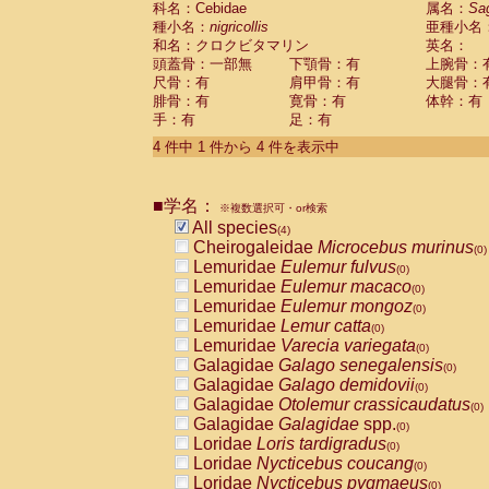
科名：Cebidae
属名：
Sa
Pitheciidae
Callicebus cupreus
(0)
種小名：
nigricollis
亜種小名
Pitheciidae
Callicebus donacophilus
(0
和名：クロクビタマリン
英名：
Pitheciidae
Callicebus moloch
(0)
頭蓋骨：一部無
下顎骨：有
上腕骨：
Pitheciidae
Callicebus torquatus
(0)
尺骨：有
肩甲骨：有
大腿骨：
Pitheciidae
Callicebus
spp.
(0)
腓骨：有
寛骨：有
体幹：有
Pitheciidae
Chiropotes satanas
(0)
手：有
足：有
Pitheciidae
Pithecia monachus
(0)
4 件中 1 件から 4 件を表示中
Pitheciidae
Pithecia pithecia
(0)
Cercopithecidae
Cercocebus agilis
(0)
Cercopithecidae
Cercocebus galeritus
■学名：
Cercopithecidae
Cercocebus torquatu
※複数選択可・or検索
All species
Cercopithecidae
Cercocebus torquatus
(4)
Cheirogaleidae
Microcebus murinus
Cercopithecidae
Cercocebus torquatu
(0)
Lemuridae
Eulemur fulvus
Cercopithecidae
Cercocebus
hybrid
(0)
(0)
Lemuridae
Eulemur macaco
Cercopithecidae
Cercocebus
spp.
(0)
(0)
Lemuridae
Eulemur mongoz
Cercopithecidae
Lophocebus albigen
(0)
Lemuridae
Lemur catta
Cercopithecidae
Papio anubis
(0)
(0)
Lemuridae
Varecia variegata
Cercopithecidae
Papio cynocephalus
(0)
(
Galagidae
Galago senegalensis
Cercopithecidae
Papio hamadryas
(0)
(0)
Galagidae
Galago demidovii
Cercopithecidae
Papio papio
(0)
(0)
Galagidae
Otolemur crassicaudatus
Cercopithecidae
Papio
spp.
(0)
(0)
Galagidae
Galagidae
spp.
Cercopithecidae
Mandrillus leucopha
(0)
Loridae
Loris tardigradus
Cercopithecidae
Mandrillus sphinx
(0)
(0)
Loridae
Nycticebus coucang
Cercopithecidae
Theropithecus gelad
(0)
Loridae
Nycticebus pygmaeus
Cercopithecidae
Macaca arctoides
(0)
(0)