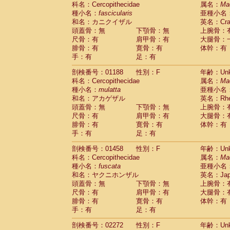
科名：Cercopithecidae
Cebidae
Saguinus midas
属名：
Ma
(0)
種小名：
fascicularis
亜種小名
Cebidae
Saguinus mystax
(0)
和名：カニクイザル
英名：Crab
Cebidae
Saguinus nigricollis
(1)
頭蓋骨：無
下顎骨：無
上腕骨：
Cebidae
Saguinus oedipus
(0)
尺骨：有
肩甲骨：有
大腿骨：
Cebidae
Saguinus weddelli
(0)
腓骨：有
寛骨：有
体幹：有
Cebidae
Saguinus
spp.
(0)
手：有
足：有
Cebidae
Aotus trivirgatus
(0)
Cebidae
Cebus albifrons
(0)
剖検番号：01188
性別：F
年齢：Unk
Cebidae
Cebus apella
科名：Cercopithecidae
(0)
属名：
Ma
Cebidae
Cebus capucinus
種小名：
mulatta
亜種小名
(0)
Cebidae
Cebus nigrivittatus
和名：アカゲザル
英名：Rhes
(0)
Cebidae
Cebus
spp.
頭蓋骨：無
下顎骨：無
上腕骨：
(0)
Cebidae
Saimiri boliviensis
尺骨：有
肩甲骨：有
大腿骨：
(0)
腓骨：有
Cebidae
Saimiri sciureus
寛骨：有
体幹：有
(0)
手：有
足：有
Atelidae
Alouatta caraya
(0)
Atelidae
Alouatta fusca
(0)
剖検番号：01458
性別：F
年齢：Unk
Atelidae
Alouatta seniculus
(0)
科名：Cercopithecidae
属名：
Ma
Atelidae
Alouatta
spp.
(0)
種小名：
fuscata
亜種小名
Atelidae
Ateles belzebuth
(0)
和名：ヤクニホンザル
英名：Japa
Atelidae
Ateles geoffroyi
(0)
頭蓋骨：無
下顎骨：無
上腕骨：
Atelidae
Ateles paniscus
(0)
尺骨：有
肩甲骨：有
大腿骨：
Atelidae
Ateles
spp.
腓骨：有
寛骨：有
(0)
体幹：有
Atelidae
Lagothrix lagothricha
手：有
足：有
(0)
Atelidae
Lagothrix lagothricha cana
(0)
剖検番号：02272
性別：F
年齢：Unk
Pitheciidae
Cacajao calvus rubicundu