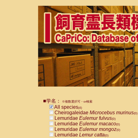
■学名：
※複数選択可・or検索
All species
(4)
Cheirogaleidae
Microcebus murinus
(0)
Lemuridae
Eulemur fulvus
(0)
Lemuridae
Eulemur macaco
(0)
Lemuridae
Eulemur mongoz
(0)
Lemuridae
Lemur catta
(0)