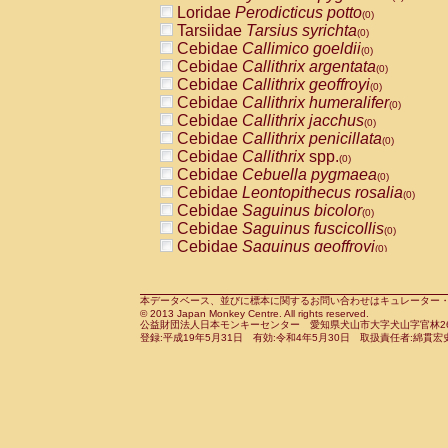
Loridae
Perodicticus potto
Cercopithecidae
Macaca assamensis
(0)
(
Tarsiidae
Tarsius syrichta
Cercopithecidae
Macaca brunnescen
(0)
Cebidae
Callimico goeldii
Cercopithecidae
Macaca cyclopis
(0)
(0)
Cebidae
Callithrix argentata
Cercopithecidae
Macaca fascicularis
(0)
(1
Cebidae
Callithrix geoffroyi
Cercopithecidae
Macaca fuscaca fusc
(0)
Cebidae
Callithrix humeralifer
Cercopithecidae
Macaca fuscata yaku
(0)
Cebidae
Callithrix jacchus
Cercopithecidae
Macaca fuscata
hybr
(0)
Cebidae
Callithrix penicillata
Cercopithecidae
Macaca maura
(0)
(0)
Cebidae
Callithrix
spp.
Cercopithecidae
Macaca mulatta
(0)
(1)
Cebidae
Cebuella pygmaea
Cercopithecidae
Macaca nemestrina
(0)
(0
Cebidae
Leontopithecus rosalia
Cercopithecidae
Macaca nigra
(0)
(0)
Cebidae
Saguinus bicolor
Cercopithecidae
Macaca radiata
(0)
(0)
Cebidae
Saguinus fuscicollis
Cercopithecidae
Macaca silenus
(0)
(0)
Cebidae
Saguinus geoffroyi
Cercopithecidae
Macaca sinica
(0)
(0)
Cebidae
Saguinus imperator
Cercopithecidae
Macaca sylvanus
(0)
(0)
Cebidae
Saguinus labiatus
Cercopithecidae
Macaca thibetana
(0)
(0)
Cebidae
Saguinus leucopus
Cercopithecidae
Macaca tonkeana
本データベース、並びに標本に関するお問い合わせはキュレーター・新宅勇太までお願い
(0)
(0)
© 2013 Japan Monkey Centre. All rights reserved.
Cebidae
Saguinus midas
Cercopithecidae
Macaca
hybrid
(0)
(0)
公益財団法人日本モンキーセンター 愛知県犬山市大字犬山字官林26番
Cebidae
Saguinus mystax
Cercopithecidae
Macaca
spp.
登録:平成19年5月31日 有効:令和4年5月30日 取扱責任者:綿貫宏
(0)
(0)
Cebidae
Saguinus nigricollis
Cercopithecidae
Allenopithecus nigrov
(1)
Cebidae
Saguinus oedipus
Cercopithecidae
Cercopithecus ascan
(0)
Cebidae
Saguinus weddelli
Cercopithecidae
Cercopithecus ascan
(0)
Cebidae
Saguinus
spp.
Cercopithecidae
Cercopithecus ceph
(0)
Cebidae
Aotus trivirgatus
Cercopithecidae
Cercopithecus diana
(0)
Cebidae
Cebus albifrons
Cercopithecidae
Cercopithecus hamly
(0)