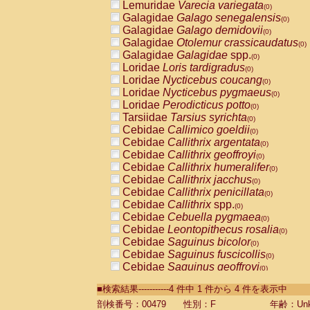
Lemuridae
Varecia variegata
(0)
Galagidae
Galago senegalensis
(0)
Galagidae
Galago demidovii
(0)
Galagidae
Otolemur crassicaudatus
(0)
Galagidae
Galagidae
spp.
(0)
Loridae
Loris tardigradus
(0)
Loridae
Nycticebus coucang
(0)
Loridae
Nycticebus pygmaeus
(0)
Loridae
Perodicticus potto
(0)
Tarsiidae
Tarsius syrichta
(0)
Cebidae
Callimico goeldii
(0)
Cebidae
Callithrix argentata
(0)
Cebidae
Callithrix geoffroyi
(0)
Cebidae
Callithrix humeralifer
(0)
Cebidae
Callithrix jacchus
(0)
Cebidae
Callithrix penicillata
(0)
Cebidae
Callithrix
spp.
(0)
Cebidae
Cebuella pygmaea
(0)
Cebidae
Leontopithecus rosalia
(0)
Cebidae
Saguinus bicolor
(0)
Cebidae
Saguinus fuscicollis
(0)
Cebidae
Saguinus geoffroyi
(0)
Cebidae
Saguinus imperator
(0)
■検索結果-----------4 件中 1 件から 4 件を表示中
Cebidae
Saguinus labiatus
(0)
Cebidae
Saguinus leucopus
剖検番号：00479
性別：F
年齢：Unk
(0)