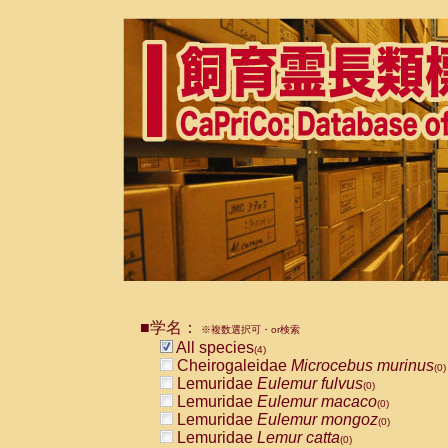
■学名：
※複数選択可・or検索
All species
(4)
Cheirogaleidae
Microcebus murinus
(0)
Lemuridae
Eulemur fulvus
(0)
Lemuridae
Eulemur macaco
(0)
Lemuridae
Eulemur mongoz
(0)
Lemuridae
Lemur catta
(0)