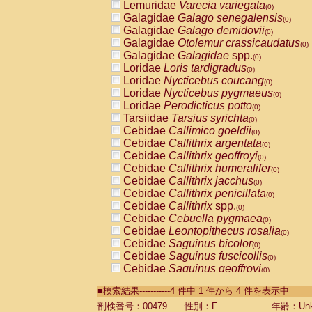
Lemuridae
Varecia variegata
(0)
Galagidae
Galago senegalensis
(0)
Galagidae
Galago demidovii
(0)
Galagidae
Otolemur crassicaudatus
(0)
Galagidae
Galagidae
spp.
(0)
Loridae
Loris tardigradus
(0)
Loridae
Nycticebus coucang
(0)
Loridae
Nycticebus pygmaeus
(0)
Loridae
Perodicticus potto
(0)
Tarsiidae
Tarsius syrichta
(0)
Cebidae
Callimico goeldii
(0)
Cebidae
Callithrix argentata
(0)
Cebidae
Callithrix geoffroyi
(0)
Cebidae
Callithrix humeralifer
(0)
Cebidae
Callithrix jacchus
(0)
Cebidae
Callithrix penicillata
(0)
Cebidae
Callithrix
spp.
(0)
Cebidae
Cebuella pygmaea
(0)
Cebidae
Leontopithecus rosalia
(0)
Cebidae
Saguinus bicolor
(0)
Cebidae
Saguinus fuscicollis
(0)
Cebidae
Saguinus geoffroyi
(0)
Cebidae
Saguinus imperator
(0)
■検索結果-----------4 件中 1 件から 4 件を表示中
Cebidae
Saguinus labiatus
(0)
Cebidae
Saguinus leucopus
剖検番号：00479
性別：F
年齢：Unk
(0)