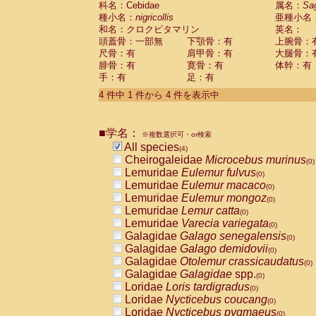
科名：Cebidae
属名：
Sa
Pitheciidae
Callicebus cupreus
(0)
種小名：
nigricollis
亜種小名
Pitheciidae
Callicebus donacophilus
(0
和名：クロクビタマリン
英名：
Pitheciidae
Callicebus moloch
(0)
頭蓋骨：一部無
下顎骨：有
上腕骨：
Pitheciidae
Callicebus torquatus
(0)
尺骨：有
肩甲骨：有
大腿骨：
Pitheciidae
Callicebus
spp.
(0)
腓骨：有
寛骨：有
体幹：有
Pitheciidae
Chiropotes satanas
(0)
手：有
足：有
Pitheciidae
Pithecia monachus
(0)
4 件中 1 件から 4 件を表示中
Pitheciidae
Pithecia pithecia
(0)
Cercopithecidae
Cercocebus agilis
(0)
Cercopithecidae
Cercocebus galeritus
■学名：
Cercopithecidae
Cercocebus torquatu
※複数選択可・or検索
All species
Cercopithecidae
Cercocebus torquatus
(4)
Cheirogaleidae
Microcebus murinus
Cercopithecidae
Cercocebus torquatu
(0)
Lemuridae
Eulemur fulvus
Cercopithecidae
Cercocebus
hybrid
(0)
(0)
Lemuridae
Eulemur macaco
Cercopithecidae
Cercocebus
spp.
(0)
(0)
Lemuridae
Eulemur mongoz
Cercopithecidae
Lophocebus albigen
(0)
Lemuridae
Lemur catta
Cercopithecidae
Papio anubis
(0)
(0)
Lemuridae
Varecia variegata
Cercopithecidae
Papio cynocephalus
(0)
(
Galagidae
Galago senegalensis
Cercopithecidae
Papio hamadryas
(0)
(0)
Galagidae
Galago demidovii
Cercopithecidae
Papio papio
(0)
(0)
Galagidae
Otolemur crassicaudatus
Cercopithecidae
Papio
spp.
(0)
(0)
Galagidae
Galagidae
spp.
Cercopithecidae
Mandrillus leucopha
(0)
Loridae
Loris tardigradus
Cercopithecidae
Mandrillus sphinx
(0)
(0)
Loridae
Nycticebus coucang
Cercopithecidae
Theropithecus gelad
(0)
Loridae
Nycticebus pygmaeus
Cercopithecidae
Macaca arctoides
(0)
(0)