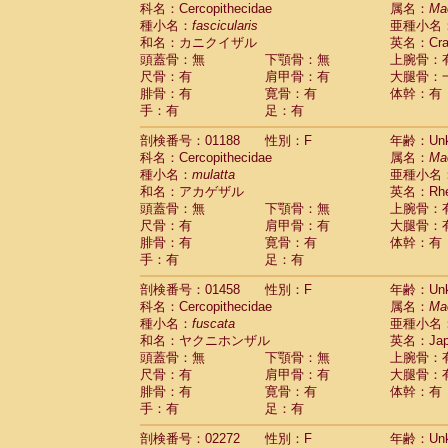
科名：Cercopithecidae
Cebidae
Saguinus midas
属名：
Ma
(0)
種小名：
fascicularis
亜種小名
Cebidae
Saguinus mystax
(0)
和名：カニクイザル
英名：Crab
Cebidae
Saguinus nigricollis
(1)
頭蓋骨：無
下顎骨：無
上腕骨：
Cebidae
Saguinus oedipus
(0)
尺骨：有
肩甲骨：有
大腿骨：
Cebidae
Saguinus weddelli
(0)
腓骨：有
寛骨：有
体幹：有
Cebidae
Saguinus
spp.
(0)
手：有
足：有
Cebidae
Aotus trivirgatus
(0)
Cebidae
Cebus albifrons
(0)
剖検番号：01188
性別：F
年齢：Unk
Cebidae
Cebus apella
科名：Cercopithecidae
(0)
属名：
Ma
Cebidae
Cebus capucinus
種小名：
mulatta
亜種小名
(0)
Cebidae
Cebus nigrivittatus
和名：アカゲザル
英名：Rhes
(0)
Cebidae
Cebus
spp.
頭蓋骨：無
下顎骨：無
上腕骨：
(0)
Cebidae
Saimiri boliviensis
尺骨：有
肩甲骨：有
大腿骨：
(0)
腓骨：有
Cebidae
Saimiri sciureus
寛骨：有
体幹：有
(0)
手：有
足：有
Atelidae
Alouatta caraya
(0)
Atelidae
Alouatta fusca
(0)
剖検番号：01458
性別：F
年齢：Unk
Atelidae
Alouatta seniculus
(0)
科名：Cercopithecidae
属名：
Ma
Atelidae
Alouatta
spp.
(0)
種小名：
fuscata
亜種小名
Atelidae
Ateles belzebuth
(0)
和名：ヤクニホンザル
英名：Japa
Atelidae
Ateles geoffroyi
(0)
頭蓋骨：無
下顎骨：無
上腕骨：
Atelidae
Ateles paniscus
(0)
尺骨：有
肩甲骨：有
大腿骨：
Atelidae
Ateles
spp.
腓骨：有
寛骨：有
(0)
体幹：有
Atelidae
Lagothrix lagothricha
手：有
足：有
(0)
Atelidae
Lagothrix lagothricha cana
(0)
剖検番号：02272
性別：F
年齢：Unk
Pitheciidae
Cacajao calvus rubicundu