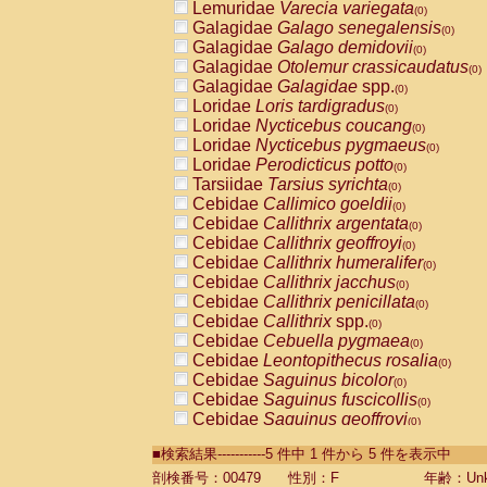
Lemuridae
Varecia variegata
(0)
Galagidae
Galago senegalensis
(0)
Galagidae
Galago demidovii
(0)
Galagidae
Otolemur crassicaudatus
(0)
Galagidae
Galagidae
spp.
(0)
Loridae
Loris tardigradus
(0)
Loridae
Nycticebus coucang
(0)
Loridae
Nycticebus pygmaeus
(0)
Loridae
Perodicticus potto
(0)
Tarsiidae
Tarsius syrichta
(0)
Cebidae
Callimico goeldii
(0)
Cebidae
Callithrix argentata
(0)
Cebidae
Callithrix geoffroyi
(0)
Cebidae
Callithrix humeralifer
(0)
Cebidae
Callithrix jacchus
(0)
Cebidae
Callithrix penicillata
(0)
Cebidae
Callithrix
spp.
(0)
Cebidae
Cebuella pygmaea
(0)
Cebidae
Leontopithecus rosalia
(0)
Cebidae
Saguinus bicolor
(0)
Cebidae
Saguinus fuscicollis
(0)
Cebidae
Saguinus geoffroyi
(0)
Cebidae
Saguinus imperator
(0)
■検索結果-----------5 件中 1 件から 5 件を表示中
Cebidae
Saguinus labiatus
(0)
Cebidae
Saguinus leucopus
剖検番号：00479
性別：F
年齢：Unk
(0)