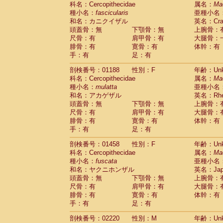
科名：Cercopithecidae
Cebidae
Saguinus midas
属名：
Ma
(0)
種小名：
fascicularis
亜種小名
Cebidae
Saguinus mystax
(0)
和名：カニクイザル
英名：Crab
Cebidae
Saguinus nigricollis
(1)
頭蓋骨：無
下顎骨：無
上腕骨：
Cebidae
Saguinus oedipus
(1)
尺骨：有
肩甲骨：有
大腿骨：
Cebidae
Saguinus weddelli
(0)
腓骨：有
寛骨：有
体幹：有
Cebidae
Saguinus
spp.
(0)
手：有
足：有
Cebidae
Aotus trivirgatus
(0)
Cebidae
Cebus albifrons
(0)
剖検番号：01188
性別：F
年齢：Unk
Cebidae
Cebus apella
科名：Cercopithecidae
(0)
属名：
Ma
Cebidae
Cebus capucinus
種小名：
mulatta
亜種小名
(0)
Cebidae
Cebus nigrivittatus
和名：アカゲザル
英名：Rhes
(0)
Cebidae
Cebus
spp.
頭蓋骨：無
下顎骨：無
上腕骨：
(0)
Cebidae
Saimiri boliviensis
尺骨：有
肩甲骨：有
大腿骨：
(0)
腓骨：有
Cebidae
Saimiri sciureus
寛骨：有
体幹：有
(0)
手：有
足：有
Atelidae
Alouatta caraya
(0)
Atelidae
Alouatta fusca
(0)
剖検番号：01458
性別：F
年齢：Unk
Atelidae
Alouatta seniculus
(0)
科名：Cercopithecidae
属名：
Ma
Atelidae
Alouatta
spp.
(0)
種小名：
fuscata
亜種小名
Atelidae
Ateles belzebuth
(0)
和名：ヤクニホンザル
英名：Japa
Atelidae
Ateles geoffroyi
(0)
頭蓋骨：無
下顎骨：無
上腕骨：
Atelidae
Ateles paniscus
(0)
尺骨：有
肩甲骨：有
大腿骨：
Atelidae
Ateles
spp.
腓骨：有
寛骨：有
(0)
体幹：有
Atelidae
Lagothrix lagothricha
手：有
足：有
(0)
Atelidae
Lagothrix lagothricha cana
(0)
剖検番号：02220
性別：M
年齢：Unk
Pitheciidae
Cacajao calvus rubicundu