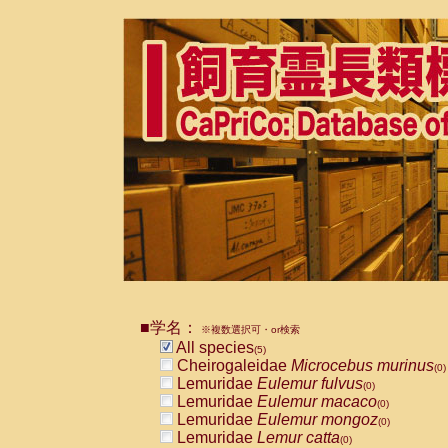
■学名：
※複数選択可・or検索
All species
(5)
Cheirogaleidae
Microcebus murinus
(0)
Lemuridae
Eulemur fulvus
(0)
Lemuridae
Eulemur macaco
(0)
Lemuridae
Eulemur mongoz
(0)
Lemuridae
Lemur catta
(0)