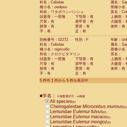
科名：Cebidae
属名：
Sa
Pitheciidae
Callicebus cupreus
(0)
種小名：
oedipus
亜種小名
Pitheciidae
Callicebus donacophilus
(0
和名：ワタボウシパンシェ
英名：Cotto
Pitheciidae
Callicebus moloch
(0)
頭蓋骨：一部無
下顎骨：有
上腕骨：
Pitheciidae
Callicebus torquatus
(0)
尺骨：有
肩甲骨：有
大腿骨：
Pitheciidae
Callicebus
spp.
(0)
腓骨：有
寛骨：有
体幹：有
Pitheciidae
Chiropotes satanas
(0)
手：有
足：有
Pitheciidae
Pithecia monachus
(0)
Pitheciidae
Pithecia pithecia
剖検番号：02272
性別：F
年齢：Unk
(0)
Cercopithecidae
Cercocebus agilis
科名：Cebidae
属名：
Sa
(0)
Cercopithecidae
Cercocebus galeritus
種小名：
nigricollis
亜種小名
和名：クロクビタマリン
Cercopithecidae
Cercocebus torquatu
英名：
頭蓋骨：一部無
下顎骨：有
上腕骨：
Cercopithecidae
Cercocebus torquatus
尺骨：有
肩甲骨：有
大腿骨：
Cercopithecidae
Cercocebus torquatu
腓骨：有
寛骨：有
体幹：有
Cercopithecidae
Cercocebus
hybrid
(0)
手：有
足：有
Cercopithecidae
Cercocebus
spp.
(0)
Cercopithecidae
Lophocebus albigen
5 件中 1 件から 5 件を表示中
Cercopithecidae
Papio anubis
(0)
Cercopithecidae
Papio cynocephalus
(
Cercopithecidae
Papio hamadryas
■学名：
(0)
※複数選択可・or検索
Cercopithecidae
Papio papio
All species
(0)
(5)
Cercopithecidae
Papio
spp.
Cheirogaleidae
Microcebus murinus
(0)
(0)
Cercopithecidae
Mandrillus leucopha
Lemuridae
Eulemur fulvus
(0)
Cercopithecidae
Mandrillus sphinx
Lemuridae
Eulemur macaco
(0)
(0)
Cercopithecidae
Theropithecus gelad
Lemuridae
Eulemur mongoz
(0)
Cercopithecidae
Macaca arctoides
Lemuridae
Lemur catta
(0)