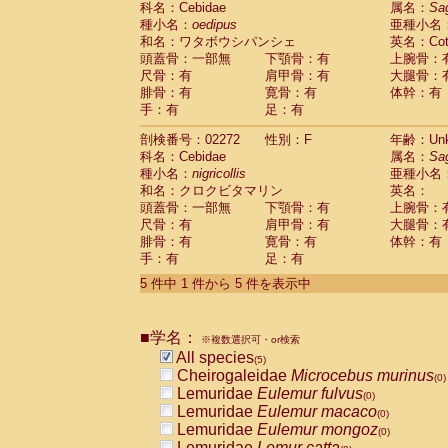
科名：Cebidae
属名：
Sa
Pitheciidae
Callicebus cupreus
(0)
種小名：
oedipus
亜種小名
Pitheciidae
Callicebus donacophilus
(0
和名：ワタボウシパンシェ
英名：Cotto
Pitheciidae
Callicebus moloch
(0)
頭蓋骨：一部無
下顎骨：有
上腕骨：
Pitheciidae
Callicebus torquatus
(0)
尺骨：有
肩甲骨：有
大腿骨：
Pitheciidae
Callicebus
spp.
(0)
腓骨：有
寛骨：有
体幹：有
Pitheciidae
Chiropotes satanas
(0)
手：有
足：有
Pitheciidae
Pithecia monachus
(0)
Pitheciidae
Pithecia pithecia
剖検番号：02272
性別：F
年齢：Unk
(0)
Cercopithecidae
Cercocebus agilis
科名：Cebidae
属名：
Sa
(0)
Cercopithecidae
Cercocebus galeritus
種小名：
nigricollis
亜種小名
和名：クロクビタマリン
Cercopithecidae
Cercocebus torquatu
英名：
頭蓋骨：一部無
下顎骨：有
上腕骨：
Cercopithecidae
Cercocebus torquatus
尺骨：有
肩甲骨：有
大腿骨：
Cercopithecidae
Cercocebus torquatu
腓骨：有
寛骨：有
体幹：有
Cercopithecidae
Cercocebus
hybrid
(0)
手：有
足：有
Cercopithecidae
Cercocebus
spp.
(0)
Cercopithecidae
Lophocebus albigen
5 件中 1 件から 5 件を表示中
Cercopithecidae
Papio anubis
(0)
Cercopithecidae
Papio cynocephalus
(
Cercopithecidae
Papio hamadryas
■学名：
(0)
※複数選択可・or検索
Cercopithecidae
Papio papio
All species
(0)
(5)
Cercopithecidae
Papio
spp.
Cheirogaleidae
Microcebus murinus
(0)
(0)
Cercopithecidae
Mandrillus leucopha
Lemuridae
Eulemur fulvus
(0)
Cercopithecidae
Mandrillus sphinx
Lemuridae
Eulemur macaco
(0)
(0)
Cercopithecidae
Theropithecus gelad
Lemuridae
Eulemur mongoz
(0)
Cercopithecidae
Macaca arctoides
Lemuridae
Lemur catta
(0)