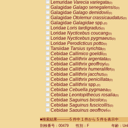
Lemuridae
Varecia variegata
(0)
Galagidae
Galago senegalensis
(0)
Galagidae
Galago demidovii
(0)
Galagidae
Otolemur crassicaudatus
(0)
Galagidae
Galagidae
spp.
(0)
Loridae
Loris tardigradus
(0)
Loridae
Nycticebus coucang
(0)
Loridae
Nycticebus pygmaeus
(0)
Loridae
Perodicticus potto
(0)
Tarsiidae
Tarsius syrichta
(0)
Cebidae
Callimico goeldii
(0)
Cebidae
Callithrix argentata
(0)
Cebidae
Callithrix geoffroyi
(0)
Cebidae
Callithrix humeralifer
(0)
Cebidae
Callithrix jacchus
(0)
Cebidae
Callithrix penicillata
(0)
Cebidae
Callithrix
spp.
(0)
Cebidae
Cebuella pygmaea
(0)
Cebidae
Leontopithecus rosalia
(0)
Cebidae
Saguinus bicolor
(0)
Cebidae
Saguinus fuscicollis
(0)
Cebidae
Saguinus geoffroyi
(0)
Cebidae
Saguinus imperator
(0)
■検索結果-----------5 件中 1 件から 5 件を表示中
Cebidae
Saguinus labiatus
(0)
Cebidae
Saguinus leucopus
剖検番号：00479
性別：F
年齢：Unk
(0)