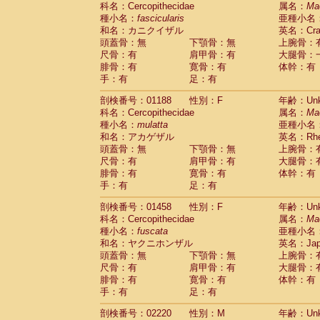
科名：Cercopithecidae
Cebidae
Saguinus midas
属名：
Ma
(0)
種小名：
fascicularis
亜種小名
Cebidae
Saguinus mystax
(0)
和名：カニクイザル
英名：Crab
Cebidae
Saguinus nigricollis
(1)
頭蓋骨：無
下顎骨：無
上腕骨：
Cebidae
Saguinus oedipus
(1)
尺骨：有
肩甲骨：有
大腿骨：
Cebidae
Saguinus weddelli
(0)
腓骨：有
寛骨：有
体幹：有
Cebidae
Saguinus
spp.
(0)
手：有
足：有
Cebidae
Aotus trivirgatus
(0)
Cebidae
Cebus albifrons
(0)
剖検番号：01188
性別：F
年齢：Unk
Cebidae
Cebus apella
科名：Cercopithecidae
(0)
属名：
Ma
Cebidae
Cebus capucinus
種小名：
mulatta
亜種小名
(0)
Cebidae
Cebus nigrivittatus
和名：アカゲザル
英名：Rhes
(0)
Cebidae
Cebus
spp.
頭蓋骨：無
下顎骨：無
上腕骨：
(0)
Cebidae
Saimiri boliviensis
尺骨：有
肩甲骨：有
大腿骨：
(0)
腓骨：有
Cebidae
Saimiri sciureus
寛骨：有
体幹：有
(0)
手：有
足：有
Atelidae
Alouatta caraya
(0)
Atelidae
Alouatta fusca
(0)
剖検番号：01458
性別：F
年齢：Unk
Atelidae
Alouatta seniculus
(0)
科名：Cercopithecidae
属名：
Ma
Atelidae
Alouatta
spp.
(0)
種小名：
fuscata
亜種小名
Atelidae
Ateles belzebuth
(0)
和名：ヤクニホンザル
英名：Japa
Atelidae
Ateles geoffroyi
(0)
頭蓋骨：無
下顎骨：無
上腕骨：
Atelidae
Ateles paniscus
(0)
尺骨：有
肩甲骨：有
大腿骨：
Atelidae
Ateles
spp.
腓骨：有
寛骨：有
(0)
体幹：有
Atelidae
Lagothrix lagothricha
手：有
足：有
(0)
Atelidae
Lagothrix lagothricha cana
(0)
剖検番号：02220
性別：M
年齢：Unk
Pitheciidae
Cacajao calvus rubicundu