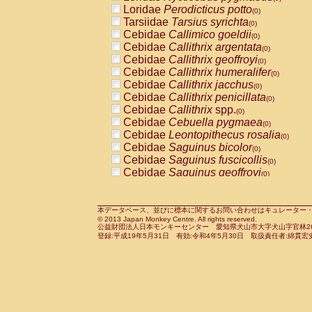
Pitheciidae
Callicebus cupreus
Loridae
Perodicticus potto
(0)
(0)
Pitheciidae
Callicebus donacophilus
Tarsiidae
Tarsius syrichta
(0
(0)
Pitheciidae
Callicebus moloch
Cebidae
Callimico goeldii
(0)
(0)
Pitheciidae
Callicebus torquatus
Cebidae
Callithrix argentata
(0)
(0)
Pitheciidae
Callicebus
spp.
Cebidae
Callithrix geoffroyi
(0)
(0)
Pitheciidae
Chiropotes satanas
Cebidae
Callithrix humeralifer
(0)
(0)
Pitheciidae
Pithecia monachus
Cebidae
Callithrix jacchus
(0)
(0)
Pitheciidae
Pithecia pithecia
Cebidae
Callithrix penicillata
(0)
(0)
Cercopithecidae
Cercocebus agilis
Cebidae
Callithrix
spp.
(0)
(0)
Cercopithecidae
Cercocebus galeritus
Cebidae
Cebuella pygmaea
(0)
Cercopithecidae
Cercocebus torquatu
Cebidae
Leontopithecus rosalia
(0)
Cercopithecidae
Cercocebus torquatus
Cebidae
Saguinus bicolor
(0)
Cercopithecidae
Cercocebus torquatu
Cebidae
Saguinus fuscicollis
(0)
Cercopithecidae
Cercocebus
hybrid
Cebidae
Saguinus geoffroyi
(0)
(0)
Cercopithecidae
Cercocebus
spp.
Cebidae
Saguinus imperator
(0)
(0)
Cercopithecidae
Lophocebus albigen
Cebidae
Saguinus labiatus
(0)
Cercopithecidae
Papio anubis
Cebidae
Saguinus leucopus
本データベース、並びに標本に関するお問い合わせはキュレーター・新宅勇太までお願い
(0)
(0)
© 2013 Japan Monkey Centre. All rights reserved.
Cercopithecidae
Papio cynocephalus
Cebidae
Saguinus midas
(
(0)
公益財団法人日本モンキーセンター 愛知県犬山市大字犬山字官林26番
Cercopithecidae
Papio hamadryas
Cebidae
Saguinus mystax
(0)
登録:平成19年5月31日 有効:令和4年5月30日 取扱責任者:綿貫宏
(0)
Cercopithecidae
Papio papio
Cebidae
Saguinus nigricollis
(0)
(0)
Cercopithecidae
Papio
spp.
Cebidae
Saguinus oedipus
(0)
(1)
Cercopithecidae
Mandrillus leucopha
Cebidae
Saguinus weddelli
(0)
Cercopithecidae
Mandrillus sphinx
Cebidae
Saguinus
spp.
(0)
(0)
Cercopithecidae
Theropithecus gelad
Cebidae
Aotus trivirgatus
(0)
Cercopithecidae
Macaca arctoides
Cebidae
Cebus albifrons
(0)
(0)