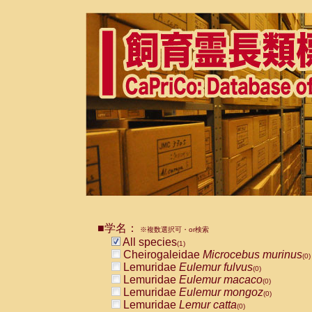
■学名：
※複数選択可・or検索
All species
(1)
Cheirogaleidae
Microcebus murinus
(0)
Lemuridae
Eulemur fulvus
(0)
Lemuridae
Eulemur macaco
(0)
Lemuridae
Eulemur mongoz
(0)
Lemuridae
Lemur catta
(0)