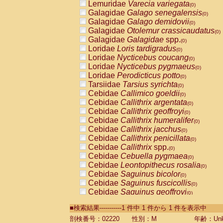
Lemuridae
Varecia variegata
(0)
Galagidae
Galago senegalensis
(0)
Galagidae
Galago demidovii
(0)
Galagidae
Otolemur crassicaudatus
(0)
Galagidae
Galagidae
spp.
(0)
Loridae
Loris tardigradus
(0)
Loridae
Nycticebus coucang
(0)
Loridae
Nycticebus pygmaeus
(0)
Loridae
Perodicticus potto
(0)
Tarsiidae
Tarsius syrichta
(0)
Cebidae
Callimico goeldii
(0)
Cebidae
Callithrix argentata
(0)
Cebidae
Callithrix geoffroyi
(0)
Cebidae
Callithrix humeralifer
(0)
Cebidae
Callithrix jacchus
(0)
Cebidae
Callithrix penicillata
(0)
Cebidae
Callithrix
spp.
(0)
Cebidae
Cebuella pygmaea
(0)
Cebidae
Leontopithecus rosalia
(0)
Cebidae
Saguinus bicolor
(0)
Cebidae
Saguinus fuscicollis
(0)
Cebidae
Saguinus geoffroyi
(0)
Cebidae
Saguinus imperator
(0)
■検索結果-----------1 件中 1 件から 1 件を表示中
Cebidae
Saguinus labiatus
(0)
Cebidae
Saguinus leucopus
剖検番号：02220
性別：M
年齢：Unk
(0)