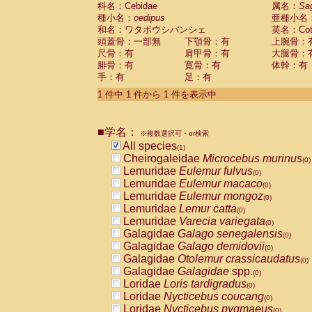
科名：Cebidae
Cebidae
Saguinus midas
属名：
Sa
(0)
種小名：
oedipus
亜種小名
Cebidae
Saguinus mystax
(0)
和名：ワタボウシパンシェ
英名：Cotto
Cebidae
Saguinus nigricollis
(0)
頭蓋骨：一部無
下顎骨：有
上腕骨：
Cebidae
Saguinus oedipus
(1)
尺骨：有
肩甲骨：有
大腿骨：
Cebidae
Saguinus weddelli
(0)
腓骨：有
寛骨：有
体幹：有
Cebidae
Saguinus
spp.
(0)
手：有
足：有
Cebidae
Aotus trivirgatus
(0)
Cebidae
Cebus albifrons
1 件中 1 件から 1 件を表示中
(0)
Cebidae
Cebus apella
(0)
Cebidae
Cebus capucinus
(0)
■学名：
Cebidae
Cebus nigrivittatus
※複数選択可・or検索
(0)
Cebidae
Cebus
spp.
All species
(0)
(1)
Cebidae
Saimiri boliviensis
Cheirogaleidae
Microcebus murinus
(0)
(0)
Cebidae
Saimiri sciureus
Lemuridae
Eulemur fulvus
(0)
(0)
Atelidae
Alouatta caraya
Lemuridae
Eulemur macaco
(0)
(0)
Atelidae
Alouatta fusca
Lemuridae
Eulemur mongoz
(0)
(0)
Atelidae
Alouatta seniculus
Lemuridae
Lemur catta
(0)
(0)
Atelidae
Alouatta
spp.
Lemuridae
Varecia variegata
(0)
(0)
Atelidae
Ateles belzebuth
Galagidae
Galago senegalensis
(0)
(0)
Atelidae
Ateles geoffroyi
Galagidae
Galago demidovii
(0)
(0)
Atelidae
Ateles paniscus
Galagidae
Otolemur crassicaudatus
(0)
(0)
Atelidae
Ateles
spp.
Galagidae
Galagidae
spp.
(0)
(0)
Atelidae
Lagothrix lagothricha
Loridae
Loris tardigradus
(0)
(0)
Atelidae
Lagothrix lagothricha cana
Loridae
Nycticebus coucang
(0)
(0)
Pitheciidae
Cacajao calvus rubicundu
Loridae
Nycticebus pygmaeus
(0)