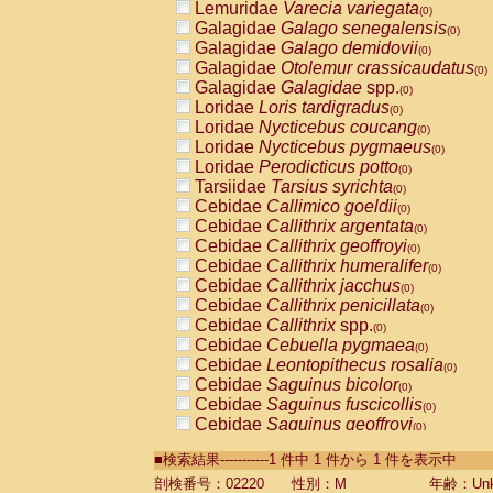
Lemuridae
Varecia variegata
(0)
Galagidae
Galago senegalensis
(0)
Galagidae
Galago demidovii
(0)
Galagidae
Otolemur crassicaudatus
(0)
Galagidae
Galagidae
spp.
(0)
Loridae
Loris tardigradus
(0)
Loridae
Nycticebus coucang
(0)
Loridae
Nycticebus pygmaeus
(0)
Loridae
Perodicticus potto
(0)
Tarsiidae
Tarsius syrichta
(0)
Cebidae
Callimico goeldii
(0)
Cebidae
Callithrix argentata
(0)
Cebidae
Callithrix geoffroyi
(0)
Cebidae
Callithrix humeralifer
(0)
Cebidae
Callithrix jacchus
(0)
Cebidae
Callithrix penicillata
(0)
Cebidae
Callithrix
spp.
(0)
Cebidae
Cebuella pygmaea
(0)
Cebidae
Leontopithecus rosalia
(0)
Cebidae
Saguinus bicolor
(0)
Cebidae
Saguinus fuscicollis
(0)
Cebidae
Saguinus geoffroyi
(0)
Cebidae
Saguinus imperator
(0)
■検索結果-----------1 件中 1 件から 1 件を表示中
Cebidae
Saguinus labiatus
(0)
Cebidae
Saguinus leucopus
剖検番号：02220
性別：M
年齢：Unk
(0)