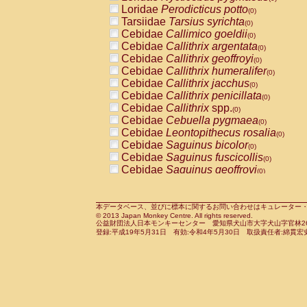
Pitheciidae
Callicebus cupreus
Loridae
Perodicticus potto
(0)
(0)
Pitheciidae
Callicebus donacophilus
Tarsiidae
Tarsius syrichta
(0
(0)
Pitheciidae
Callicebus moloch
Cebidae
Callimico goeldii
(0)
(0)
Pitheciidae
Callicebus torquatus
Cebidae
Callithrix argentata
(0)
(0)
Pitheciidae
Callicebus
spp.
Cebidae
Callithrix geoffroyi
(0)
(0)
Pitheciidae
Chiropotes satanas
Cebidae
Callithrix humeralifer
(0)
(0)
Pitheciidae
Pithecia monachus
Cebidae
Callithrix jacchus
(0)
(0)
Pitheciidae
Pithecia pithecia
Cebidae
Callithrix penicillata
(0)
(0)
Cercopithecidae
Cercocebus agilis
Cebidae
Callithrix
spp.
(0)
(0)
Cercopithecidae
Cercocebus galeritus
Cebidae
Cebuella pygmaea
(0)
Cercopithecidae
Cercocebus torquatu
Cebidae
Leontopithecus rosalia
(0)
Cercopithecidae
Cercocebus torquatus
Cebidae
Saguinus bicolor
(0)
Cercopithecidae
Cercocebus torquatu
Cebidae
Saguinus fuscicollis
(0)
Cercopithecidae
Cercocebus
hybrid
Cebidae
Saguinus geoffroyi
(0)
(0)
Cercopithecidae
Cercocebus
spp.
Cebidae
Saguinus imperator
(0)
(0)
Cercopithecidae
Lophocebus albigen
Cebidae
Saguinus labiatus
(0)
Cercopithecidae
Papio anubis
Cebidae
Saguinus leucopus
本データベース、並びに標本に関するお問い合わせはキュレーター・新宅勇太までお願い
(0)
(0)
© 2013 Japan Monkey Centre. All rights reserved.
Cercopithecidae
Papio cynocephalus
Cebidae
Saguinus midas
(
(0)
公益財団法人日本モンキーセンター 愛知県犬山市大字犬山字官林26番
Cercopithecidae
Papio hamadryas
Cebidae
Saguinus mystax
(0)
登録:平成19年5月31日 有効:令和4年5月30日 取扱責任者:綿貫宏
(0)
Cercopithecidae
Papio papio
Cebidae
Saguinus nigricollis
(0)
(0)
Cercopithecidae
Papio
spp.
Cebidae
Saguinus oedipus
(0)
(1)
Cercopithecidae
Mandrillus leucopha
Cebidae
Saguinus weddelli
(0)
Cercopithecidae
Mandrillus sphinx
Cebidae
Saguinus
spp.
(0)
(0)
Cercopithecidae
Theropithecus gelad
Cebidae
Aotus trivirgatus
(0)
Cercopithecidae
Macaca arctoides
Cebidae
Cebus albifrons
(0)
(0)