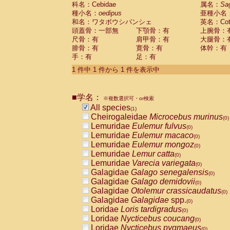
科名：Cebidae
Cebidae
Saguinus midas
属名：
Sa
(0)
種小名：
oedipus
亜種小名
Cebidae
Saguinus mystax
(0)
和名：ワタボウシパンシェ
英名：Cotto
Cebidae
Saguinus nigricollis
(0)
頭蓋骨：一部無
下顎骨：有
上腕骨：
Cebidae
Saguinus oedipus
(1)
尺骨：有
肩甲骨：有
大腿骨：
Cebidae
Saguinus weddelli
(0)
腓骨：有
寛骨：有
体幹：有
Cebidae
Saguinus
spp.
(0)
手：有
足：有
Cebidae
Aotus trivirgatus
(0)
Cebidae
Cebus albifrons
1 件中 1 件から 1 件を表示中
(0)
Cebidae
Cebus apella
(0)
Cebidae
Cebus capucinus
(0)
■学名：
Cebidae
Cebus nigrivittatus
※複数選択可・or検索
(0)
Cebidae
Cebus
spp.
All species
(0)
(1)
Cebidae
Saimiri boliviensis
Cheirogaleidae
Microcebus murinus
(0)
(0)
Cebidae
Saimiri sciureus
Lemuridae
Eulemur fulvus
(0)
(0)
Atelidae
Alouatta caraya
Lemuridae
Eulemur macaco
(0)
(0)
Atelidae
Alouatta fusca
Lemuridae
Eulemur mongoz
(0)
(0)
Atelidae
Alouatta seniculus
Lemuridae
Lemur catta
(0)
(0)
Atelidae
Alouatta
spp.
Lemuridae
Varecia variegata
(0)
(0)
Atelidae
Ateles belzebuth
Galagidae
Galago senegalensis
(0)
(0)
Atelidae
Ateles geoffroyi
Galagidae
Galago demidovii
(0)
(0)
Atelidae
Ateles paniscus
Galagidae
Otolemur crassicaudatus
(0)
(0)
Atelidae
Ateles
spp.
Galagidae
Galagidae
spp.
(0)
(0)
Atelidae
Lagothrix lagothricha
Loridae
Loris tardigradus
(0)
(0)
Atelidae
Lagothrix lagothricha cana
Loridae
Nycticebus coucang
(0)
(0)
Pitheciidae
Cacajao calvus rubicundu
Loridae
Nycticebus pygmaeus
(0)