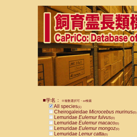
■学名：
※複数選択可・or検索
All species
(1)
Cheirogaleidae
Microcebus murinus
(0)
Lemuridae
Eulemur fulvus
(0)
Lemuridae
Eulemur macaco
(0)
Lemuridae
Eulemur mongoz
(0)
Lemuridae
Lemur catta
(0)