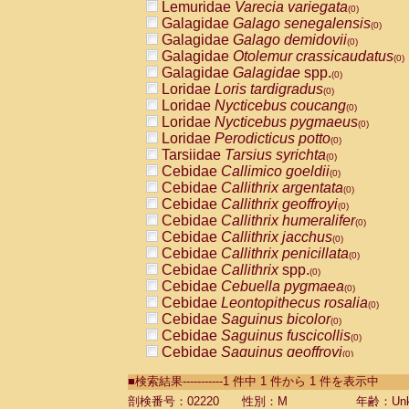
Lemuridae
Varecia variegata
(0)
Galagidae
Galago senegalensis
(0)
Galagidae
Galago demidovii
(0)
Galagidae
Otolemur crassicaudatus
(0)
Galagidae
Galagidae
spp.
(0)
Loridae
Loris tardigradus
(0)
Loridae
Nycticebus coucang
(0)
Loridae
Nycticebus pygmaeus
(0)
Loridae
Perodicticus potto
(0)
Tarsiidae
Tarsius syrichta
(0)
Cebidae
Callimico goeldii
(0)
Cebidae
Callithrix argentata
(0)
Cebidae
Callithrix geoffroyi
(0)
Cebidae
Callithrix humeralifer
(0)
Cebidae
Callithrix jacchus
(0)
Cebidae
Callithrix penicillata
(0)
Cebidae
Callithrix
spp.
(0)
Cebidae
Cebuella pygmaea
(0)
Cebidae
Leontopithecus rosalia
(0)
Cebidae
Saguinus bicolor
(0)
Cebidae
Saguinus fuscicollis
(0)
Cebidae
Saguinus geoffroyi
(0)
Cebidae
Saguinus imperator
(0)
■検索結果-----------1 件中 1 件から 1 件を表示中
Cebidae
Saguinus labiatus
(0)
Cebidae
Saguinus leucopus
剖検番号：02220
性別：M
年齢：Unk
(0)