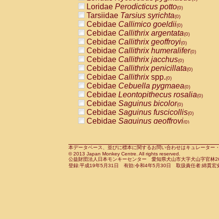
Pitheciidae
Callicebus cupreus
Loridae
Perodicticus potto
(0)
(0)
Pitheciidae
Callicebus donacophilus
Tarsiidae
Tarsius syrichta
(0
(0)
Pitheciidae
Callicebus moloch
Cebidae
Callimico goeldii
(0)
(0)
Pitheciidae
Callicebus torquatus
Cebidae
Callithrix argentata
(0)
(0)
Pitheciidae
Callicebus
spp.
Cebidae
Callithrix geoffroyi
(0)
(0)
Pitheciidae
Chiropotes satanas
Cebidae
Callithrix humeralifer
(0)
(0)
Pitheciidae
Pithecia monachus
Cebidae
Callithrix jacchus
(0)
(0)
Pitheciidae
Pithecia pithecia
Cebidae
Callithrix penicillata
(0)
(0)
Cercopithecidae
Cercocebus agilis
Cebidae
Callithrix
spp.
(0)
(0)
Cercopithecidae
Cercocebus galeritus
Cebidae
Cebuella pygmaea
(0)
Cercopithecidae
Cercocebus torquatu
Cebidae
Leontopithecus rosalia
(0)
Cercopithecidae
Cercocebus torquatus
Cebidae
Saguinus bicolor
(0)
Cercopithecidae
Cercocebus torquatu
Cebidae
Saguinus fuscicollis
(0)
Cercopithecidae
Cercocebus
hybrid
Cebidae
Saguinus geoffroyi
(0)
(0)
Cercopithecidae
Cercocebus
spp.
Cebidae
Saguinus imperator
(0)
(0)
Cercopithecidae
Lophocebus albigen
Cebidae
Saguinus labiatus
(0)
Cercopithecidae
Papio anubis
Cebidae
Saguinus leucopus
本データベース、並びに標本に関するお問い合わせはキュレーター・新宅勇太までお願い
(0)
(0)
© 2013 Japan Monkey Centre. All rights reserved.
Cercopithecidae
Papio cynocephalus
Cebidae
Saguinus midas
(
(0)
公益財団法人日本モンキーセンター 愛知県犬山市大字犬山字官林26番
Cercopithecidae
Papio hamadryas
Cebidae
Saguinus mystax
(0)
登録:平成19年5月31日 有効:令和4年5月30日 取扱責任者:綿貫宏
(0)
Cercopithecidae
Papio papio
Cebidae
Saguinus nigricollis
(0)
(0)
Cercopithecidae
Papio
spp.
Cebidae
Saguinus oedipus
(0)
(1)
Cercopithecidae
Mandrillus leucopha
Cebidae
Saguinus weddelli
(0)
Cercopithecidae
Mandrillus sphinx
Cebidae
Saguinus
spp.
(0)
(0)
Cercopithecidae
Theropithecus gelad
Cebidae
Aotus trivirgatus
(0)
Cercopithecidae
Macaca arctoides
Cebidae
Cebus albifrons
(0)
(0)