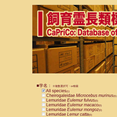
■学名：
※複数選択可・or検索
All species
(1)
Cheirogaleidae
Microcebus murinus
(0)
Lemuridae
Eulemur fulvus
(0)
Lemuridae
Eulemur macaco
(0)
Lemuridae
Eulemur mongoz
(0)
Lemuridae
Lemur catta
(0)