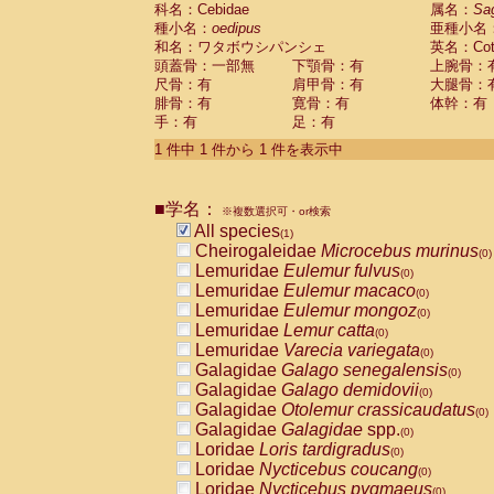
科名：Cebidae
Cebidae
Saguinus midas
属名：
Sa
(0)
種小名：
oedipus
亜種小名
Cebidae
Saguinus mystax
(0)
和名：ワタボウシパンシェ
英名：Cotto
Cebidae
Saguinus nigricollis
(0)
頭蓋骨：一部無
下顎骨：有
上腕骨：
Cebidae
Saguinus oedipus
(1)
尺骨：有
肩甲骨：有
大腿骨：
Cebidae
Saguinus weddelli
(0)
腓骨：有
寛骨：有
体幹：有
Cebidae
Saguinus
spp.
(0)
手：有
足：有
Cebidae
Aotus trivirgatus
(0)
Cebidae
Cebus albifrons
1 件中 1 件から 1 件を表示中
(0)
Cebidae
Cebus apella
(0)
Cebidae
Cebus capucinus
(0)
■学名：
Cebidae
Cebus nigrivittatus
※複数選択可・or検索
(0)
Cebidae
Cebus
spp.
All species
(0)
(1)
Cebidae
Saimiri boliviensis
Cheirogaleidae
Microcebus murinus
(0)
(0)
Cebidae
Saimiri sciureus
Lemuridae
Eulemur fulvus
(0)
(0)
Atelidae
Alouatta caraya
Lemuridae
Eulemur macaco
(0)
(0)
Atelidae
Alouatta fusca
Lemuridae
Eulemur mongoz
(0)
(0)
Atelidae
Alouatta seniculus
Lemuridae
Lemur catta
(0)
(0)
Atelidae
Alouatta
spp.
Lemuridae
Varecia variegata
(0)
(0)
Atelidae
Ateles belzebuth
Galagidae
Galago senegalensis
(0)
(0)
Atelidae
Ateles geoffroyi
Galagidae
Galago demidovii
(0)
(0)
Atelidae
Ateles paniscus
Galagidae
Otolemur crassicaudatus
(0)
(0)
Atelidae
Ateles
spp.
Galagidae
Galagidae
spp.
(0)
(0)
Atelidae
Lagothrix lagothricha
Loridae
Loris tardigradus
(0)
(0)
Atelidae
Lagothrix lagothricha cana
Loridae
Nycticebus coucang
(0)
(0)
Pitheciidae
Cacajao calvus rubicundu
Loridae
Nycticebus pygmaeus
(0)