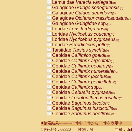
Lemuridae
Varecia variegata
(0)
Galagidae
Galago senegalensis
(0)
Galagidae
Galago demidovii
(0)
Galagidae
Otolemur crassicaudatus
(0)
Galagidae
Galagidae
spp.
(0)
Loridae
Loris tardigradus
(0)
Loridae
Nycticebus coucang
(0)
Loridae
Nycticebus pygmaeus
(0)
Loridae
Perodicticus potto
(0)
Tarsiidae
Tarsius syrichta
(0)
Cebidae
Callimico goeldii
(0)
Cebidae
Callithrix argentata
(0)
Cebidae
Callithrix geoffroyi
(0)
Cebidae
Callithrix humeralifer
(0)
Cebidae
Callithrix jacchus
(0)
Cebidae
Callithrix penicillata
(0)
Cebidae
Callithrix
spp.
(0)
Cebidae
Cebuella pygmaea
(0)
Cebidae
Leontopithecus rosalia
(0)
Cebidae
Saguinus bicolor
(0)
Cebidae
Saguinus fuscicollis
(0)
Cebidae
Saguinus geoffroyi
(0)
Cebidae
Saguinus imperator
(0)
■検索結果-----------1 件中 1 件から 1 件を表示中
Cebidae
Saguinus labiatus
(0)
Cebidae
Saguinus leucopus
剖検番号：02220
性別：M
年齢：Unk
(0)