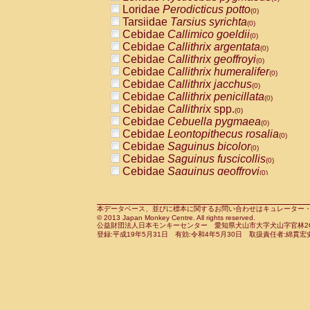
Pitheciidae
Callicebus cupreus
Loridae
Perodicticus potto
(0)
(0)
Pitheciidae
Callicebus donacophilus
Tarsiidae
Tarsius syrichta
(0
(0)
Pitheciidae
Callicebus moloch
Cebidae
Callimico goeldii
(0)
(0)
Pitheciidae
Callicebus torquatus
Cebidae
Callithrix argentata
(0)
(0)
Pitheciidae
Callicebus
spp.
Cebidae
Callithrix geoffroyi
(0)
(0)
Pitheciidae
Chiropotes satanas
Cebidae
Callithrix humeralifer
(0)
(0)
Pitheciidae
Pithecia monachus
Cebidae
Callithrix jacchus
(0)
(0)
Pitheciidae
Pithecia pithecia
Cebidae
Callithrix penicillata
(0)
(0)
Cercopithecidae
Cercocebus agilis
Cebidae
Callithrix
spp.
(0)
(0)
Cercopithecidae
Cercocebus galeritus
Cebidae
Cebuella pygmaea
(0)
Cercopithecidae
Cercocebus torquatu
Cebidae
Leontopithecus rosalia
(0)
Cercopithecidae
Cercocebus torquatus
Cebidae
Saguinus bicolor
(0)
Cercopithecidae
Cercocebus torquatu
Cebidae
Saguinus fuscicollis
(0)
Cercopithecidae
Cercocebus
hybrid
Cebidae
Saguinus geoffroyi
(0)
(0)
Cercopithecidae
Cercocebus
spp.
Cebidae
Saguinus imperator
(0)
(0)
Cercopithecidae
Lophocebus albigen
Cebidae
Saguinus labiatus
(0)
Cercopithecidae
Papio anubis
Cebidae
Saguinus leucopus
本データベース、並びに標本に関するお問い合わせはキュレーター・新宅勇太までお願い
(0)
(0)
© 2013 Japan Monkey Centre. All rights reserved.
Cercopithecidae
Papio cynocephalus
Cebidae
Saguinus midas
(
(0)
公益財団法人日本モンキーセンター 愛知県犬山市大字犬山字官林26番
Cercopithecidae
Papio hamadryas
Cebidae
Saguinus mystax
(0)
登録:平成19年5月31日 有効:令和4年5月30日 取扱責任者:綿貫宏
(0)
Cercopithecidae
Papio papio
Cebidae
Saguinus nigricollis
(0)
(0)
Cercopithecidae
Papio
spp.
Cebidae
Saguinus oedipus
(0)
(1)
Cercopithecidae
Mandrillus leucopha
Cebidae
Saguinus weddelli
(0)
Cercopithecidae
Mandrillus sphinx
Cebidae
Saguinus
spp.
(0)
(0)
Cercopithecidae
Theropithecus gelad
Cebidae
Aotus trivirgatus
(0)
Cercopithecidae
Macaca arctoides
Cebidae
Cebus albifrons
(0)
(0)