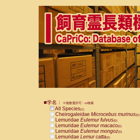
■学名：
※複数選択可・or検索
All Species
(1)
Cheirogaleidae
Microcebus murinus
(0)
Lemuridae
Eulemur fulvus
(0)
Lemuridae
Eulemur macaco
(0)
Lemuridae
Eulemur mongoz
(0)
Lemuridae
Lemur catta
(0)