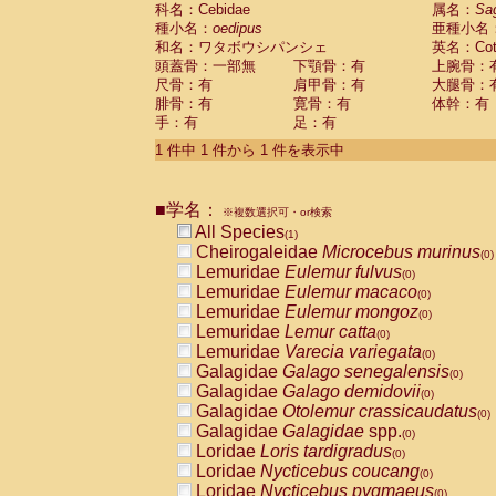
科名：Cebidae
Cebidae
Saguinus midas
属名：
Sa
(0)
種小名：
oedipus
亜種小名
Cebidae
Saguinus mystax
(0)
和名：ワタボウシパンシェ
英名：Cotto
Cebidae
Saguinus nigricollis
(0)
頭蓋骨：一部無
下顎骨：有
上腕骨：
Cebidae
Saguinus oedipus
(1)
尺骨：有
肩甲骨：有
大腿骨：
Cebidae
Saguinus weddelli
(0)
腓骨：有
寛骨：有
体幹：有
Cebidae
Saguinus
spp.
(0)
手：有
足：有
Cebidae
Aotus trivirgatus
(0)
Cebidae
Cebus albifrons
1 件中 1 件から 1 件を表示中
(0)
Cebidae
Cebus apella
(0)
Cebidae
Cebus capucinus
(0)
■学名：
Cebidae
Cebus nigrivittatus
※複数選択可・or検索
(0)
Cebidae
Cebus
spp.
All Species
(0)
(1)
Cebidae
Saimiri boliviensis
Cheirogaleidae
Microcebus murinus
(0)
(0)
Cebidae
Saimiri sciureus
Lemuridae
Eulemur fulvus
(0)
(0)
Atelidae
Alouatta caraya
Lemuridae
Eulemur macaco
(0)
(0)
Atelidae
Alouatta fusca
Lemuridae
Eulemur mongoz
(0)
(0)
Atelidae
Alouatta seniculus
Lemuridae
Lemur catta
(0)
(0)
Atelidae
Alouatta
spp.
Lemuridae
Varecia variegata
(0)
(0)
Atelidae
Ateles belzebuth
Galagidae
Galago senegalensis
(0)
(0)
Atelidae
Ateles geoffroyi
Galagidae
Galago demidovii
(0)
(0)
Atelidae
Ateles paniscus
Galagidae
Otolemur crassicaudatus
(0)
(0)
Atelidae
Ateles
spp.
Galagidae
Galagidae
spp.
(0)
(0)
Atelidae
Lagothrix lagothricha
Loridae
Loris tardigradus
(0)
(0)
Atelidae
Lagothrix lagothricha cana
Loridae
Nycticebus coucang
(0)
(0)
Pitheciidae
Cacajao calvus rubicundu
Loridae
Nycticebus pygmaeus
(0)