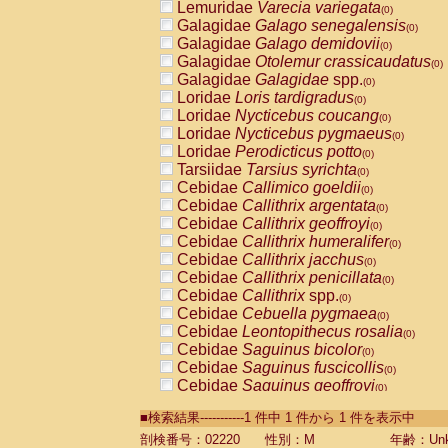
Lemuridae
Varecia variegata
(0)
Galagidae
Galago senegalensis
(0)
Galagidae
Galago demidovii
(0)
Galagidae
Otolemur crassicaudatus
(0)
Galagidae
Galagidae
spp.
(0)
Loridae
Loris tardigradus
(0)
Loridae
Nycticebus coucang
(0)
Loridae
Nycticebus pygmaeus
(0)
Loridae
Perodicticus potto
(0)
Tarsiidae
Tarsius syrichta
(0)
Cebidae
Callimico goeldii
(0)
Cebidae
Callithrix argentata
(0)
Cebidae
Callithrix geoffroyi
(0)
Cebidae
Callithrix humeralifer
(0)
Cebidae
Callithrix jacchus
(0)
Cebidae
Callithrix penicillata
(0)
Cebidae
Callithrix
spp.
(0)
Cebidae
Cebuella pygmaea
(0)
Cebidae
Leontopithecus rosalia
(0)
Cebidae
Saguinus bicolor
(0)
Cebidae
Saguinus fuscicollis
(0)
Cebidae
Saguinus geoffroyi
(0)
Cebidae
Saguinus imperator
(0)
■検索結果-----------1 件中 1 件から 1 件を表示中
Cebidae
Saguinus labiatus
(0)
Cebidae
Saguinus leucopus
剖検番号：02220
性別：M
年齢：Unk
(0)