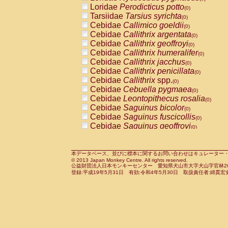
Pitheciidae
Callicebus cupreus
Loridae
Perodicticus potto
(0)
(0)
Pitheciidae
Callicebus donacophilus
Tarsiidae
Tarsius syrichta
(0
(0)
Pitheciidae
Callicebus moloch
Cebidae
Callimico goeldii
(0)
(0)
Pitheciidae
Callicebus torquatus
Cebidae
Callithrix argentata
(0)
(0)
Pitheciidae
Callicebus
spp.
Cebidae
Callithrix geoffroyi
(0)
(0)
Pitheciidae
Chiropotes satanas
Cebidae
Callithrix humeralifer
(0)
(0)
Pitheciidae
Pithecia monachus
Cebidae
Callithrix jacchus
(0)
(0)
Pitheciidae
Pithecia pithecia
Cebidae
Callithrix penicillata
(0)
(0)
Cercopithecidae
Cercocebus agilis
Cebidae
Callithrix
spp.
(0)
(0)
Cercopithecidae
Cercocebus galeritus
Cebidae
Cebuella pygmaea
(0)
Cercopithecidae
Cercocebus torquatu
Cebidae
Leontopithecus rosalia
(0)
Cercopithecidae
Cercocebus torquatus
Cebidae
Saguinus bicolor
(0)
Cercopithecidae
Cercocebus torquatu
Cebidae
Saguinus fuscicollis
(0)
Cercopithecidae
Cercocebus
hybrid
Cebidae
Saguinus geoffroyi
(0)
(0)
Cercopithecidae
Cercocebus
spp.
Cebidae
Saguinus imperator
(0)
(0)
Cercopithecidae
Lophocebus albigen
Cebidae
Saguinus labiatus
(0)
Cercopithecidae
Papio anubis
Cebidae
Saguinus leucopus
本データベース、並びに標本に関するお問い合わせはキュレーター・新宅勇太までお願い
(0)
(0)
© 2013 Japan Monkey Centre. All rights reserved.
Cercopithecidae
Papio cynocephalus
Cebidae
Saguinus midas
(
(0)
公益財団法人日本モンキーセンター 愛知県犬山市大字犬山字官林26番
Cercopithecidae
Papio hamadryas
Cebidae
Saguinus mystax
(0)
登録:平成19年5月31日 有効:令和4年5月30日 取扱責任者:綿貫宏
(0)
Cercopithecidae
Papio papio
Cebidae
Saguinus nigricollis
(0)
(0)
Cercopithecidae
Papio
spp.
Cebidae
Saguinus oedipus
(0)
(1)
Cercopithecidae
Mandrillus leucopha
Cebidae
Saguinus weddelli
(0)
Cercopithecidae
Mandrillus sphinx
Cebidae
Saguinus
spp.
(0)
(0)
Cercopithecidae
Theropithecus gelad
Cebidae
Aotus trivirgatus
(0)
Cercopithecidae
Macaca arctoides
Cebidae
Cebus albifrons
(0)
(0)