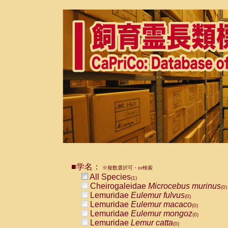
■学名：
※複数選択可・or検索
All Species
(1)
Cheirogaleidae
Microcebus murinus
(0)
Lemuridae
Eulemur fulvus
(0)
Lemuridae
Eulemur macaco
(0)
Lemuridae
Eulemur mongoz
(0)
Lemuridae
Lemur catta
(0)