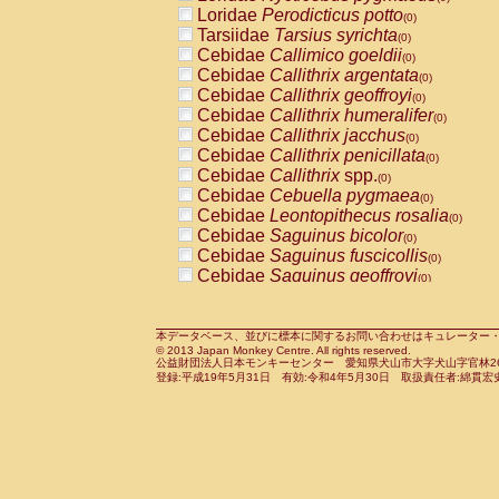
Pitheciidae
Callicebus cupreus
Loridae
Perodicticus potto
(0)
(0)
Pitheciidae
Callicebus donacophilus
Tarsiidae
Tarsius syrichta
(0
(0)
Pitheciidae
Callicebus moloch
Cebidae
Callimico goeldii
(0)
(0)
Pitheciidae
Callicebus torquatus
Cebidae
Callithrix argentata
(0)
(0)
Pitheciidae
Callicebus
spp.
Cebidae
Callithrix geoffroyi
(0)
(0)
Pitheciidae
Chiropotes satanas
Cebidae
Callithrix humeralifer
(0)
(0)
Pitheciidae
Pithecia monachus
Cebidae
Callithrix jacchus
(0)
(0)
Pitheciidae
Pithecia pithecia
Cebidae
Callithrix penicillata
(0)
(0)
Cercopithecidae
Cercocebus agilis
Cebidae
Callithrix
spp.
(0)
(0)
Cercopithecidae
Cercocebus galeritus
Cebidae
Cebuella pygmaea
(0)
Cercopithecidae
Cercocebus torquatu
Cebidae
Leontopithecus rosalia
(0)
Cercopithecidae
Cercocebus torquatus
Cebidae
Saguinus bicolor
(0)
Cercopithecidae
Cercocebus torquatu
Cebidae
Saguinus fuscicollis
(0)
Cercopithecidae
Cercocebus
hybrid
Cebidae
Saguinus geoffroyi
(0)
(0)
Cercopithecidae
Cercocebus
spp.
Cebidae
Saguinus imperator
(0)
(0)
Cercopithecidae
Lophocebus albigen
Cebidae
Saguinus labiatus
(0)
Cercopithecidae
Papio anubis
Cebidae
Saguinus leucopus
本データベース、並びに標本に関するお問い合わせはキュレーター・新宅勇太までお願い
(0)
(0)
© 2013 Japan Monkey Centre. All rights reserved.
Cercopithecidae
Papio cynocephalus
Cebidae
Saguinus midas
(
(0)
公益財団法人日本モンキーセンター 愛知県犬山市大字犬山字官林26番
Cercopithecidae
Papio hamadryas
Cebidae
Saguinus mystax
(0)
登録:平成19年5月31日 有効:令和4年5月30日 取扱責任者:綿貫宏
(0)
Cercopithecidae
Papio papio
Cebidae
Saguinus nigricollis
(0)
(0)
Cercopithecidae
Papio
spp.
Cebidae
Saguinus oedipus
(0)
(1)
Cercopithecidae
Mandrillus leucopha
Cebidae
Saguinus weddelli
(0)
Cercopithecidae
Mandrillus sphinx
Cebidae
Saguinus
spp.
(0)
(0)
Cercopithecidae
Theropithecus gelad
Cebidae
Aotus trivirgatus
(0)
Cercopithecidae
Macaca arctoides
Cebidae
Cebus albifrons
(0)
(0)