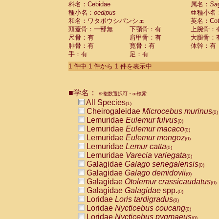
科名：Cebidae
Cebidae
Saguinus midas
属名：
Sa
(0)
種小名：
oedipus
亜種小名
Cebidae
Saguinus mystax
(0)
和名：ワタボウシパンシェ
英名：Cotto
Cebidae
Saguinus nigricollis
(0)
頭蓋骨：一部無
下顎骨：有
上腕骨：
Cebidae
Saguinus oedipus
(1)
尺骨：有
肩甲骨：有
大腿骨：
Cebidae
Saguinus weddelli
(0)
腓骨：有
寛骨：有
体幹：有
Cebidae
Saguinus
spp.
(0)
手：有
足：有
Cebidae
Aotus trivirgatus
(0)
Cebidae
Cebus albifrons
1 件中 1 件から 1 件を表示中
(0)
Cebidae
Cebus apella
(0)
Cebidae
Cebus capucinus
(0)
■学名：
Cebidae
Cebus nigrivittatus
※複数選択可・or検索
(0)
Cebidae
Cebus
spp.
All Species
(0)
(1)
Cebidae
Saimiri boliviensis
Cheirogaleidae
Microcebus murinus
(0)
(0)
Cebidae
Saimiri sciureus
Lemuridae
Eulemur fulvus
(0)
(0)
Atelidae
Alouatta caraya
Lemuridae
Eulemur macaco
(0)
(0)
Atelidae
Alouatta fusca
Lemuridae
Eulemur mongoz
(0)
(0)
Atelidae
Alouatta seniculus
Lemuridae
Lemur catta
(0)
(0)
Atelidae
Alouatta
spp.
Lemuridae
Varecia variegata
(0)
(0)
Atelidae
Ateles belzebuth
Galagidae
Galago senegalensis
(0)
(0)
Atelidae
Ateles geoffroyi
Galagidae
Galago demidovii
(0)
(0)
Atelidae
Ateles paniscus
Galagidae
Otolemur crassicaudatus
(0)
(0)
Atelidae
Ateles
spp.
Galagidae
Galagidae
spp.
(0)
(0)
Atelidae
Lagothrix lagothricha
Loridae
Loris tardigradus
(0)
(0)
Atelidae
Lagothrix lagothricha cana
Loridae
Nycticebus coucang
(0)
(0)
Pitheciidae
Cacajao calvus rubicundu
Loridae
Nycticebus pygmaeus
(0)