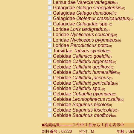
Lemuridae
Varecia variegata
(0)
Galagidae
Galago senegalensis
(0)
Galagidae
Galago demidovii
(0)
Galagidae
Otolemur crassicaudatus
(0)
Galagidae
Galagidae
spp.
(0)
Loridae
Loris tardigradus
(0)
Loridae
Nycticebus coucang
(0)
Loridae
Nycticebus pygmaeus
(0)
Loridae
Perodicticus potto
(0)
Tarsiidae
Tarsius syrichta
(0)
Cebidae
Callimico goeldii
(0)
Cebidae
Callithrix argentata
(0)
Cebidae
Callithrix geoffroyi
(0)
Cebidae
Callithrix humeralifer
(0)
Cebidae
Callithrix jacchus
(0)
Cebidae
Callithrix penicillata
(0)
Cebidae
Callithrix
spp.
(0)
Cebidae
Cebuella pygmaea
(0)
Cebidae
Leontopithecus rosalia
(0)
Cebidae
Saguinus bicolor
(0)
Cebidae
Saguinus fuscicollis
(0)
Cebidae
Saguinus geoffroyi
(0)
Cebidae
Saguinus imperator
(0)
■検索結果-----------1 件中 1 件から 1 件を表示中
Cebidae
Saguinus labiatus
(0)
Cebidae
Saguinus leucopus
剖検番号：02220
性別：M
年齢：Unk
(0)