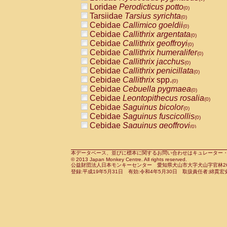
Pitheciidae
Callicebus cupreus
Loridae
Perodicticus potto
(0)
(0)
Pitheciidae
Callicebus donacophilus
Tarsiidae
Tarsius syrichta
(0
(0)
Pitheciidae
Callicebus moloch
Cebidae
Callimico goeldii
(0)
(0)
Pitheciidae
Callicebus torquatus
Cebidae
Callithrix argentata
(0)
(0)
Pitheciidae
Callicebus
spp.
Cebidae
Callithrix geoffroyi
(0)
(0)
Pitheciidae
Chiropotes satanas
Cebidae
Callithrix humeralifer
(0)
(0)
Pitheciidae
Pithecia monachus
Cebidae
Callithrix jacchus
(0)
(0)
Pitheciidae
Pithecia pithecia
Cebidae
Callithrix penicillata
(0)
(0)
Cercopithecidae
Cercocebus agilis
Cebidae
Callithrix
spp.
(0)
(0)
Cercopithecidae
Cercocebus galeritus
Cebidae
Cebuella pygmaea
(0)
Cercopithecidae
Cercocebus torquatu
Cebidae
Leontopithecus rosalia
(0)
Cercopithecidae
Cercocebus torquatus
Cebidae
Saguinus bicolor
(0)
Cercopithecidae
Cercocebus torquatu
Cebidae
Saguinus fuscicollis
(0)
Cercopithecidae
Cercocebus
hybrid
Cebidae
Saguinus geoffroyi
(0)
(0)
Cercopithecidae
Cercocebus
spp.
Cebidae
Saguinus imperator
(0)
(0)
Cercopithecidae
Lophocebus albigen
Cebidae
Saguinus labiatus
(0)
Cercopithecidae
Papio anubis
Cebidae
Saguinus leucopus
本データベース、並びに標本に関するお問い合わせはキュレーター・新宅勇太までお願い
(0)
(0)
© 2013 Japan Monkey Centre. All rights reserved.
Cercopithecidae
Papio cynocephalus
Cebidae
Saguinus midas
(
(0)
公益財団法人日本モンキーセンター 愛知県犬山市大字犬山字官林26番
Cercopithecidae
Papio hamadryas
Cebidae
Saguinus mystax
(0)
登録:平成19年5月31日 有効:令和4年5月30日 取扱責任者:綿貫宏
(0)
Cercopithecidae
Papio papio
Cebidae
Saguinus nigricollis
(0)
(0)
Cercopithecidae
Papio
spp.
Cebidae
Saguinus oedipus
(0)
(1)
Cercopithecidae
Mandrillus leucopha
Cebidae
Saguinus weddelli
(0)
Cercopithecidae
Mandrillus sphinx
Cebidae
Saguinus
spp.
(0)
(0)
Cercopithecidae
Theropithecus gelad
Cebidae
Aotus trivirgatus
(0)
Cercopithecidae
Macaca arctoides
Cebidae
Cebus albifrons
(0)
(0)