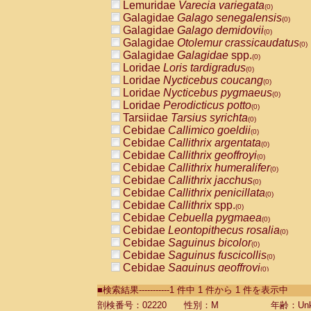
Lemuridae
Varecia variegata
(0)
Galagidae
Galago senegalensis
(0)
Galagidae
Galago demidovii
(0)
Galagidae
Otolemur crassicaudatus
(0)
Galagidae
Galagidae
spp.
(0)
Loridae
Loris tardigradus
(0)
Loridae
Nycticebus coucang
(0)
Loridae
Nycticebus pygmaeus
(0)
Loridae
Perodicticus potto
(0)
Tarsiidae
Tarsius syrichta
(0)
Cebidae
Callimico goeldii
(0)
Cebidae
Callithrix argentata
(0)
Cebidae
Callithrix geoffroyi
(0)
Cebidae
Callithrix humeralifer
(0)
Cebidae
Callithrix jacchus
(0)
Cebidae
Callithrix penicillata
(0)
Cebidae
Callithrix
spp.
(0)
Cebidae
Cebuella pygmaea
(0)
Cebidae
Leontopithecus rosalia
(0)
Cebidae
Saguinus bicolor
(0)
Cebidae
Saguinus fuscicollis
(0)
Cebidae
Saguinus geoffroyi
(0)
Cebidae
Saguinus imperator
(0)
■検索結果-----------1 件中 1 件から 1 件を表示中
Cebidae
Saguinus labiatus
(0)
Cebidae
Saguinus leucopus
剖検番号：02220
性別：M
年齢：Unk
(0)