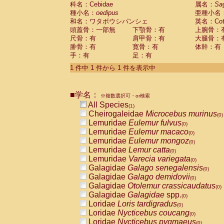
科名：Cebidae
Cebidae
Saguinus midas
属名：
Sa
(0)
種小名：
oedipus
亜種小名
Cebidae
Saguinus mystax
(0)
和名：ワタボウシパンシェ
英名：Cotto
Cebidae
Saguinus nigricollis
(0)
頭蓋骨：一部無
下顎骨：有
上腕骨：
Cebidae
Saguinus oedipus
(1)
尺骨：有
肩甲骨：有
大腿骨：
Cebidae
Saguinus weddelli
(0)
腓骨：有
寛骨：有
体幹：有
Cebidae
Saguinus
spp.
(0)
手：有
足：有
Cebidae
Aotus trivirgatus
(0)
Cebidae
Cebus albifrons
1 件中 1 件から 1 件を表示中
(0)
Cebidae
Cebus apella
(0)
Cebidae
Cebus capucinus
(0)
■学名：
Cebidae
Cebus nigrivittatus
※複数選択可・or検索
(0)
Cebidae
Cebus
spp.
All Species
(0)
(1)
Cebidae
Saimiri boliviensis
Cheirogaleidae
Microcebus murinus
(0)
(0)
Cebidae
Saimiri sciureus
Lemuridae
Eulemur fulvus
(0)
(0)
Atelidae
Alouatta caraya
Lemuridae
Eulemur macaco
(0)
(0)
Atelidae
Alouatta fusca
Lemuridae
Eulemur mongoz
(0)
(0)
Atelidae
Alouatta seniculus
Lemuridae
Lemur catta
(0)
(0)
Atelidae
Alouatta
spp.
Lemuridae
Varecia variegata
(0)
(0)
Atelidae
Ateles belzebuth
Galagidae
Galago senegalensis
(0)
(0)
Atelidae
Ateles geoffroyi
Galagidae
Galago demidovii
(0)
(0)
Atelidae
Ateles paniscus
Galagidae
Otolemur crassicaudatus
(0)
(0)
Atelidae
Ateles
spp.
Galagidae
Galagidae
spp.
(0)
(0)
Atelidae
Lagothrix lagothricha
Loridae
Loris tardigradus
(0)
(0)
Atelidae
Lagothrix lagothricha cana
Loridae
Nycticebus coucang
(0)
(0)
Pitheciidae
Cacajao calvus rubicundu
Loridae
Nycticebus pygmaeus
(0)