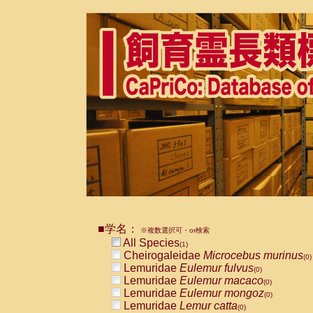
■学名：
※複数選択可・or検索
All Species
(1)
Cheirogaleidae
Microcebus murinus
(0)
Lemuridae
Eulemur fulvus
(0)
Lemuridae
Eulemur macaco
(0)
Lemuridae
Eulemur mongoz
(0)
Lemuridae
Lemur catta
(0)