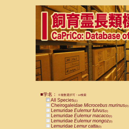
■学名：
※複数選択可・or検索
All Species
(1)
Cheirogaleidae
Microcebus murinus
(0)
Lemuridae
Eulemur fulvus
(0)
Lemuridae
Eulemur macaco
(0)
Lemuridae
Eulemur mongoz
(0)
Lemuridae
Lemur catta
(0)