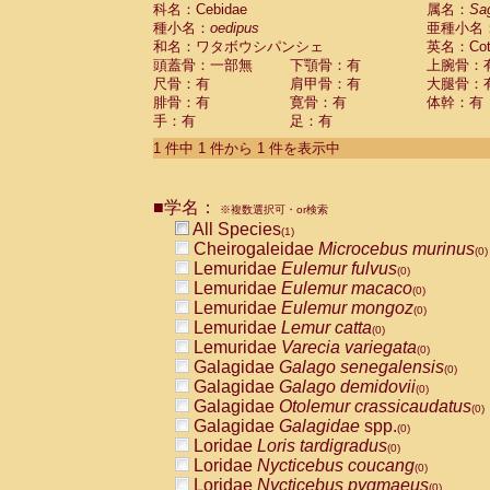
科名：Cebidae
Cebidae
Saguinus midas
属名：
Sa
(0)
種小名：
oedipus
亜種小名
Cebidae
Saguinus mystax
(0)
和名：ワタボウシパンシェ
英名：Cotto
Cebidae
Saguinus nigricollis
(0)
頭蓋骨：一部無
下顎骨：有
上腕骨：
Cebidae
Saguinus oedipus
(1)
尺骨：有
肩甲骨：有
大腿骨：
Cebidae
Saguinus weddelli
(0)
腓骨：有
寛骨：有
体幹：有
Cebidae
Saguinus
spp.
(0)
手：有
足：有
Cebidae
Aotus trivirgatus
(0)
Cebidae
Cebus albifrons
1 件中 1 件から 1 件を表示中
(0)
Cebidae
Cebus apella
(0)
Cebidae
Cebus capucinus
(0)
■学名：
Cebidae
Cebus nigrivittatus
※複数選択可・or検索
(0)
Cebidae
Cebus
spp.
All Species
(0)
(1)
Cebidae
Saimiri boliviensis
Cheirogaleidae
Microcebus murinus
(0)
(0)
Cebidae
Saimiri sciureus
Lemuridae
Eulemur fulvus
(0)
(0)
Atelidae
Alouatta caraya
Lemuridae
Eulemur macaco
(0)
(0)
Atelidae
Alouatta fusca
Lemuridae
Eulemur mongoz
(0)
(0)
Atelidae
Alouatta seniculus
Lemuridae
Lemur catta
(0)
(0)
Atelidae
Alouatta
spp.
Lemuridae
Varecia variegata
(0)
(0)
Atelidae
Ateles belzebuth
Galagidae
Galago senegalensis
(0)
(0)
Atelidae
Ateles geoffroyi
Galagidae
Galago demidovii
(0)
(0)
Atelidae
Ateles paniscus
Galagidae
Otolemur crassicaudatus
(0)
(0)
Atelidae
Ateles
spp.
Galagidae
Galagidae
spp.
(0)
(0)
Atelidae
Lagothrix lagothricha
Loridae
Loris tardigradus
(0)
(0)
Atelidae
Lagothrix lagothricha cana
Loridae
Nycticebus coucang
(0)
(0)
Pitheciidae
Cacajao calvus rubicundu
Loridae
Nycticebus pygmaeus
(0)