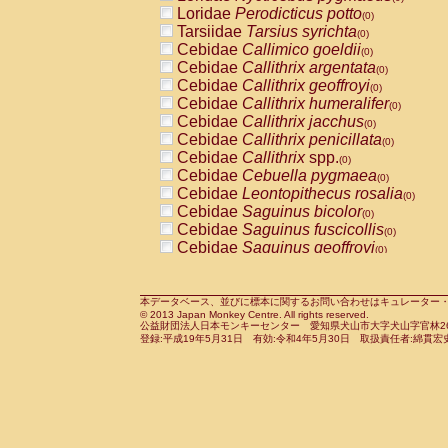
Pitheciidae
Callicebus cupreus
Loridae
Perodicticus potto
(0)
(0)
Pitheciidae
Callicebus donacophilus
Tarsiidae
Tarsius syrichta
(0
(0)
Pitheciidae
Callicebus moloch
Cebidae
Callimico goeldii
(0)
(0)
Pitheciidae
Callicebus torquatus
Cebidae
Callithrix argentata
(0)
(0)
Pitheciidae
Callicebus
spp.
Cebidae
Callithrix geoffroyi
(0)
(0)
Pitheciidae
Chiropotes satanas
Cebidae
Callithrix humeralifer
(0)
(0)
Pitheciidae
Pithecia monachus
Cebidae
Callithrix jacchus
(0)
(0)
Pitheciidae
Pithecia pithecia
Cebidae
Callithrix penicillata
(0)
(0)
Cercopithecidae
Cercocebus agilis
Cebidae
Callithrix
spp.
(0)
(0)
Cercopithecidae
Cercocebus galeritus
Cebidae
Cebuella pygmaea
(0)
Cercopithecidae
Cercocebus torquatu
Cebidae
Leontopithecus rosalia
(0)
Cercopithecidae
Cercocebus torquatus
Cebidae
Saguinus bicolor
(0)
Cercopithecidae
Cercocebus torquatu
Cebidae
Saguinus fuscicollis
(0)
Cercopithecidae
Cercocebus
hybrid
Cebidae
Saguinus geoffroyi
(0)
(0)
Cercopithecidae
Cercocebus
spp.
Cebidae
Saguinus imperator
(0)
(0)
Cercopithecidae
Lophocebus albigen
Cebidae
Saguinus labiatus
(0)
Cercopithecidae
Papio anubis
Cebidae
Saguinus leucopus
本データベース、並びに標本に関するお問い合わせはキュレーター・新宅勇太までお願い
(0)
(0)
© 2013 Japan Monkey Centre. All rights reserved.
Cercopithecidae
Papio cynocephalus
Cebidae
Saguinus midas
(
(0)
公益財団法人日本モンキーセンター 愛知県犬山市大字犬山字官林26番
Cercopithecidae
Papio hamadryas
Cebidae
Saguinus mystax
(0)
登録:平成19年5月31日 有効:令和4年5月30日 取扱責任者:綿貫宏
(0)
Cercopithecidae
Papio papio
Cebidae
Saguinus nigricollis
(0)
(0)
Cercopithecidae
Papio
spp.
Cebidae
Saguinus oedipus
(0)
(1)
Cercopithecidae
Mandrillus leucopha
Cebidae
Saguinus weddelli
(0)
Cercopithecidae
Mandrillus sphinx
Cebidae
Saguinus
spp.
(0)
(0)
Cercopithecidae
Theropithecus gelad
Cebidae
Aotus trivirgatus
(0)
Cercopithecidae
Macaca arctoides
Cebidae
Cebus albifrons
(0)
(0)