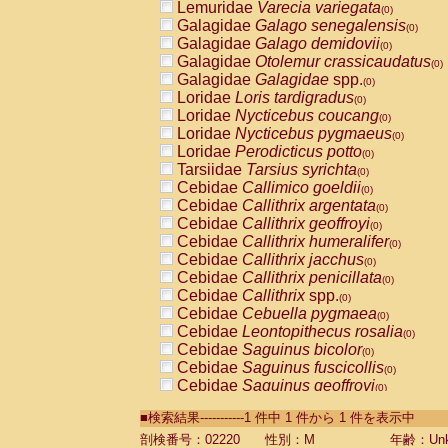
Lemuridae
Varecia variegata
(0)
Galagidae
Galago senegalensis
(0)
Galagidae
Galago demidovii
(0)
Galagidae
Otolemur crassicaudatus
(0)
Galagidae
Galagidae
spp.
(0)
Loridae
Loris tardigradus
(0)
Loridae
Nycticebus coucang
(0)
Loridae
Nycticebus pygmaeus
(0)
Loridae
Perodicticus potto
(0)
Tarsiidae
Tarsius syrichta
(0)
Cebidae
Callimico goeldii
(0)
Cebidae
Callithrix argentata
(0)
Cebidae
Callithrix geoffroyi
(0)
Cebidae
Callithrix humeralifer
(0)
Cebidae
Callithrix jacchus
(0)
Cebidae
Callithrix penicillata
(0)
Cebidae
Callithrix
spp.
(0)
Cebidae
Cebuella pygmaea
(0)
Cebidae
Leontopithecus rosalia
(0)
Cebidae
Saguinus bicolor
(0)
Cebidae
Saguinus fuscicollis
(0)
Cebidae
Saguinus geoffroyi
(0)
Cebidae
Saguinus imperator
(0)
■検索結果-----------1 件中 1 件から 1 件を表示中
Cebidae
Saguinus labiatus
(0)
Cebidae
Saguinus leucopus
剖検番号：02220
性別：M
年齢：Unk
(0)