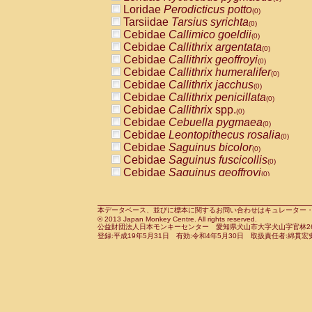
Pitheciidae
Callicebus cupreus
Loridae
Perodicticus potto
(0)
(0)
Pitheciidae
Callicebus donacophilus
Tarsiidae
Tarsius syrichta
(0
(0)
Pitheciidae
Callicebus moloch
Cebidae
Callimico goeldii
(0)
(0)
Pitheciidae
Callicebus torquatus
Cebidae
Callithrix argentata
(0)
(0)
Pitheciidae
Callicebus
spp.
Cebidae
Callithrix geoffroyi
(0)
(0)
Pitheciidae
Chiropotes satanas
Cebidae
Callithrix humeralifer
(0)
(0)
Pitheciidae
Pithecia monachus
Cebidae
Callithrix jacchus
(0)
(0)
Pitheciidae
Pithecia pithecia
Cebidae
Callithrix penicillata
(0)
(0)
Cercopithecidae
Cercocebus agilis
Cebidae
Callithrix
spp.
(0)
(0)
Cercopithecidae
Cercocebus galeritus
Cebidae
Cebuella pygmaea
(0)
Cercopithecidae
Cercocebus torquatu
Cebidae
Leontopithecus rosalia
(0)
Cercopithecidae
Cercocebus torquatus
Cebidae
Saguinus bicolor
(0)
Cercopithecidae
Cercocebus torquatu
Cebidae
Saguinus fuscicollis
(0)
Cercopithecidae
Cercocebus
hybrid
Cebidae
Saguinus geoffroyi
(0)
(0)
Cercopithecidae
Cercocebus
spp.
Cebidae
Saguinus imperator
(0)
(0)
Cercopithecidae
Lophocebus albigen
Cebidae
Saguinus labiatus
(0)
Cercopithecidae
Papio anubis
Cebidae
Saguinus leucopus
本データベース、並びに標本に関するお問い合わせはキュレーター・新宅勇太までお願い
(0)
(0)
© 2013 Japan Monkey Centre. All rights reserved.
Cercopithecidae
Papio cynocephalus
Cebidae
Saguinus midas
(
(0)
公益財団法人日本モンキーセンター 愛知県犬山市大字犬山字官林26番
Cercopithecidae
Papio hamadryas
Cebidae
Saguinus mystax
(0)
登録:平成19年5月31日 有効:令和4年5月30日 取扱責任者:綿貫宏
(0)
Cercopithecidae
Papio papio
Cebidae
Saguinus nigricollis
(0)
(0)
Cercopithecidae
Papio
spp.
Cebidae
Saguinus oedipus
(0)
(1)
Cercopithecidae
Mandrillus leucopha
Cebidae
Saguinus weddelli
(0)
Cercopithecidae
Mandrillus sphinx
Cebidae
Saguinus
spp.
(0)
(0)
Cercopithecidae
Theropithecus gelad
Cebidae
Aotus trivirgatus
(0)
Cercopithecidae
Macaca arctoides
Cebidae
Cebus albifrons
(0)
(0)