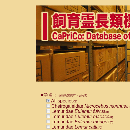
■学名：
※複数選択可・or検索
All species
(1)
Cheirogaleidae
Microcebus murinus
(0)
Lemuridae
Eulemur fulvus
(0)
Lemuridae
Eulemur macaco
(0)
Lemuridae
Eulemur mongoz
(0)
Lemuridae
Lemur catta
(0)