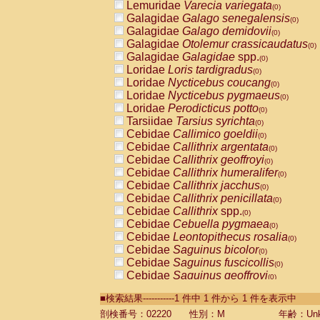
Lemuridae
Varecia variegata
(0)
Galagidae
Galago senegalensis
(0)
Galagidae
Galago demidovii
(0)
Galagidae
Otolemur crassicaudatus
(0)
Galagidae
Galagidae
spp.
(0)
Loridae
Loris tardigradus
(0)
Loridae
Nycticebus coucang
(0)
Loridae
Nycticebus pygmaeus
(0)
Loridae
Perodicticus potto
(0)
Tarsiidae
Tarsius syrichta
(0)
Cebidae
Callimico goeldii
(0)
Cebidae
Callithrix argentata
(0)
Cebidae
Callithrix geoffroyi
(0)
Cebidae
Callithrix humeralifer
(0)
Cebidae
Callithrix jacchus
(0)
Cebidae
Callithrix penicillata
(0)
Cebidae
Callithrix
spp.
(0)
Cebidae
Cebuella pygmaea
(0)
Cebidae
Leontopithecus rosalia
(0)
Cebidae
Saguinus bicolor
(0)
Cebidae
Saguinus fuscicollis
(0)
Cebidae
Saguinus geoffroyi
(0)
Cebidae
Saguinus imperator
(0)
■検索結果-----------1 件中 1 件から 1 件を表示中
Cebidae
Saguinus labiatus
(0)
Cebidae
Saguinus leucopus
剖検番号：02220
性別：M
年齢：Unk
(0)