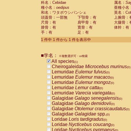
科名：Cebidae
Cebidae
Saguinus midas
属名：
Sa
(0)
種小名：
oedipus
亜種小名
Cebidae
Saguinus mystax
(0)
和名：ワタボウシパンシェ
英名：Cotto
Cebidae
Saguinus nigricollis
(0)
頭蓋骨：一部無
下顎骨：有
上腕骨：
Cebidae
Saguinus oedipus
(1)
尺骨：有
肩甲骨：有
大腿骨：
Cebidae
Saguinus weddelli
(0)
腓骨：有
寛骨：有
体幹：有
Cebidae
Saguinus
spp.
(0)
手：有
足：有
Cebidae
Aotus trivirgatus
(0)
Cebidae
Cebus albifrons
1 件中 1 件から 1 件を表示中
(0)
Cebidae
Cebus apella
(0)
Cebidae
Cebus capucinus
(0)
■学名：
Cebidae
Cebus nigrivittatus
※複数選択可・or検索
(0)
Cebidae
Cebus
spp.
All species
(0)
(1)
Cebidae
Saimiri boliviensis
Cheirogaleidae
Microcebus murinus
(0)
(0)
Cebidae
Saimiri sciureus
Lemuridae
Eulemur fulvus
(0)
(0)
Atelidae
Alouatta caraya
Lemuridae
Eulemur macaco
(0)
(0)
Atelidae
Alouatta fusca
Lemuridae
Eulemur mongoz
(0)
(0)
Atelidae
Alouatta seniculus
Lemuridae
Lemur catta
(0)
(0)
Atelidae
Alouatta
spp.
Lemuridae
Varecia variegata
(0)
(0)
Atelidae
Ateles belzebuth
Galagidae
Galago senegalensis
(0)
(0)
Atelidae
Ateles geoffroyi
Galagidae
Galago demidovii
(0)
(0)
Atelidae
Ateles paniscus
Galagidae
Otolemur crassicaudatus
(0)
(0)
Atelidae
Ateles
spp.
Galagidae
Galagidae
spp.
(0)
(0)
Atelidae
Lagothrix lagothricha
Loridae
Loris tardigradus
(0)
(0)
Atelidae
Lagothrix lagothricha cana
Loridae
Nycticebus coucang
(0)
(0)
Pitheciidae
Cacajao calvus rubicundu
Loridae
Nycticebus pygmaeus
(0)