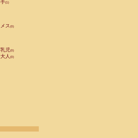
手
(1)
メス
(0)
乳児
(0)
大人
(0)