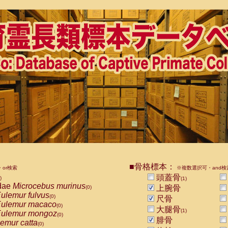
■骨格標本：
or検索
※複数選択可・and検
頭蓋骨
)
(1)
dae
Microcebus murinus
上腕骨
(0)
ulemur fulvus
(0)
尺骨
ulemur macaco
(0)
大腿骨
(1)
ulemur mongoz
(0)
腓骨
emur catta
(0)