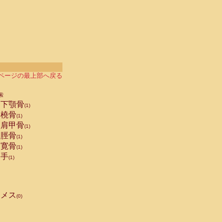
ページの最上部へ戻る
索
下顎骨
(1)
橈骨
(1)
肩甲骨
(1)
脛骨
(1)
寛骨
(1)
手
(1)
メス
(0)