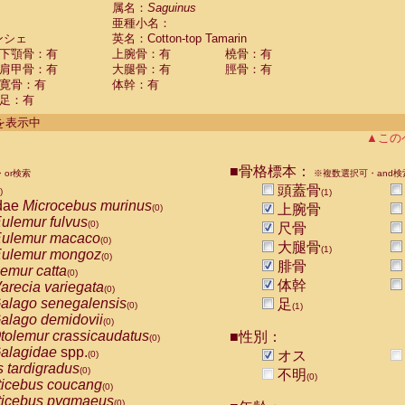
guinus midas
属名：
Saguinus
(0)
亜種小名：
guinus mystax
(0)
ンシェ
英名：Cotton-top Tamarin
uinus nigricollis
(0)
下顎骨：有
上腕骨：有
橈骨：有
guinus oedipus
(1)
肩甲骨：有
大腿骨：有
脛骨：有
uinus weddelli
(0)
寛骨：有
体幹：有
guinus
spp.
(0)
足：有
us trivirgatus
(0)
us albifrons
件を表示中
(0)
us apella
▲この
(0)
bus capucinus
(0)
us nigrivittatus
■骨格標本：
or検索
(0)
※複数選択可・and検
bus
spp.
頭蓋骨
(0)
)
(1)
miri boliviensis
dae
Microcebus murinus
(0)
上腕骨
(0)
miri sciureus
ulemur fulvus
(0)
(0)
尺骨
uatta caraya
ulemur macaco
(0)
(0)
大腿骨
(1)
uatta fusca
ulemur mongoz
(0)
(0)
腓骨
uatta seniculus
emur catta
(0)
(0)
uatta
spp.
体幹
arecia variegata
(0)
(0)
les belzebuth
alago senegalensis
足
(0)
(0)
(1)
les geoffroyi
alago demidovii
(0)
(0)
les paniscus
tolemur crassicaudatus
■性別：
(0)
(0)
les
spp.
alagidae
spp.
(0)
オス
(0)
othrix lagothricha
s tardigradus
(0)
(0)
不明
(0)
othrix lagothricha cana
ticebus coucang
(0)
(0)
Cacajao calvus rubicundus
ticebus pygmaeus
(0)
(0)