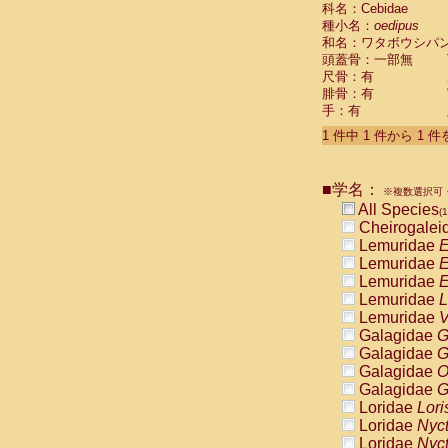
科名：Cebidae
Cebidae
Sa
種小名：
oedipus
Cebidae
Sa
和名：ワタボウシパ
Cebidae
Sag
頭蓋骨：一部無
Cebidae
Sa
尺骨：有
Cebidae
Sag
腓骨：有
Cebidae
Sa
手：有
Cebidae
Aot
Cebidae
Ceb
1 件中 1 件から 1 
Cebidae
Ceb
Cebidae
Ce
■学名：
Cebidae
Ceb
※複数選択可・
Cebidae
Ce
All Species
(1
Cebidae
Sai
Cheirogalei
Cebidae
Sai
Lemuridae
E
Atelidae
Alo
Lemuridae
E
Atelidae
Alo
Lemuridae
E
Atelidae
Alo
Lemuridae
L
Atelidae
Alo
Lemuridae
V
Atelidae
Ate
Galagidae
G
Atelidae
Ate
Galagidae
G
Atelidae
Ate
Galagidae
O
Atelidae
Ate
Galagidae
G
Atelidae
Lag
Loridae
Lori
Atelidae
Lag
Loridae
Nyc
Pitheciidae
Loridae
Nyc