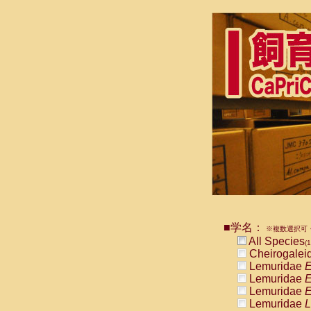
■学名：
※複数選択可・
All Species
(1
Cheirogalei
Lemuridae
E
Lemuridae
E
Lemuridae
E
Lemuridae
L