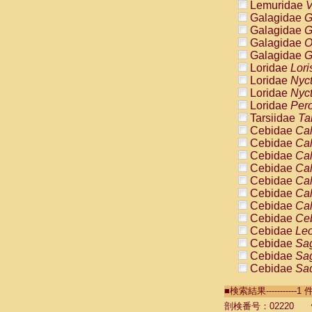
Lemuridae
V
Galagidae
G
Galagidae
G
Galagidae
O
Galagidae
G
Loridae
Lori
Loridae
Nyc
Loridae
Nyc
Loridae
Pero
Tarsiidae
Ta
Cebidae
Cal
Cebidae
Cal
Cebidae
Cal
Cebidae
Cal
Cebidae
Cal
Cebidae
Cal
Cebidae
Cal
Cebidae
Ce
Cebidae
Leo
Cebidae
Sag
Cebidae
Sag
Cebidae
Sag
Cebidae
Sag
■検索結果----------
Cebidae
Sag
Cebidae
Sa
剖検番号：02220