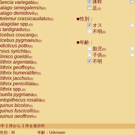
体幹
arecia variegata
(0)
alago senegalensis
足
(0)
(1)
alago demidovii
(0)
tolemur crassicaudatus
■性別：
(0)
alagidae
spp.
オス
(0)
s tardigradus
(0)
不明
(0)
ticebus coucang
(0)
ticebus pygmaeus
(0)
■年齢：
dicticus potto
(0)
胎児
(0)
rsius syrichta
(0)
子供
limico goeldii
(0)
(0)
不明
lithrix argentata
(0)
lithrix geoffroyi
(0)
lithrix humeralifer
(0)
lithrix jacchus
(0)
lithrix penicillata
(0)
lithrix
spp.
(0)
buella pygmaea
(0)
ntopithecus rosalia
(0)
uinus bicolor
(0)
uinus fuscicollis
(0)
uinus geoffroyi
(0)
uinus imperator
(0)
-1 件中 1 件から 1 件を表示中
uinus labiatus
(0)
guinus leucopus
性別：M
年齢：Unknown
(0)