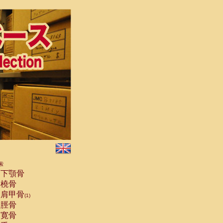
索
下顎骨
橈骨
肩甲骨
(1)
脛骨
寛骨