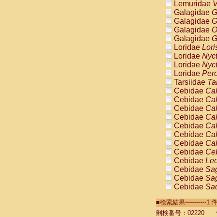
Lemuridae
V
Galagidae
G
Galagidae
G
Galagidae
O
Galagidae
G
Loridae
Lori
Loridae
Nyc
Loridae
Nyc
Loridae
Pero
Tarsiidae
Ta
Cebidae
Cal
Cebidae
Cal
Cebidae
Cal
Cebidae
Cal
Cebidae
Cal
Cebidae
Cal
Cebidae
Cal
Cebidae
Ce
Cebidae
Leo
Cebidae
Sag
Cebidae
Sag
Cebidae
Sag
Cebidae
Sag
■検索結果----------
Cebidae
Sag
Cebidae
Sa
剖検番号：02220