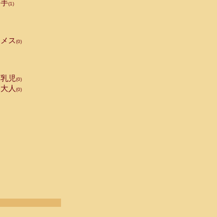
手
(1)
メス
(0)
乳児
(0)
大人
(0)