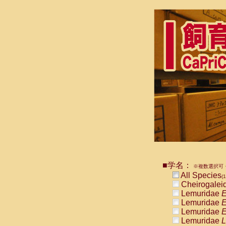
■学名：
※複数選択可・
All Species
(1
Cheirogalei
Lemuridae
E
Lemuridae
E
Lemuridae
E
Lemuridae
L