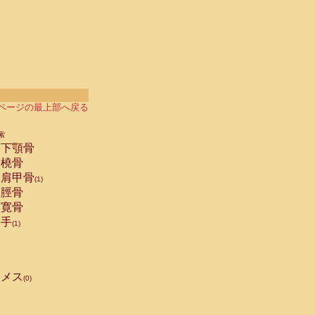
ページの最上部へ戻る
索
下顎骨
橈骨
肩甲骨
(1)
脛骨
寛骨
手
(1)
メス
(0)