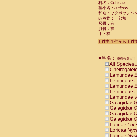
科名：Cebidae
Cebidae
Sa
種小名：
oedipus
Cebidae
Sa
和名：ワタボウシパ
Cebidae
Sag
頭蓋骨：一部無
Cebidae
Sa
尺骨：有
Cebidae
Sag
腓骨：有
Cebidae
Sa
手：有
Cebidae
Aot
Cebidae
Ceb
1 件中 1 件から 1 
Cebidae
Ceb
Cebidae
Ce
■学名：
Cebidae
Ceb
※複数選択可・
Cebidae
Ce
All Species
(1
Cebidae
Sai
Cheirogalei
Cebidae
Sai
Lemuridae
E
Atelidae
Alo
Lemuridae
E
Atelidae
Alo
Lemuridae
E
Atelidae
Alo
Lemuridae
L
Atelidae
Alo
Lemuridae
V
Atelidae
Ate
Galagidae
G
Atelidae
Ate
Galagidae
G
Atelidae
Ate
Galagidae
O
Atelidae
Ate
Galagidae
G
Atelidae
Lag
Loridae
Lori
Atelidae
Lag
Loridae
Nyc
Pitheciidae
Loridae
Nyc