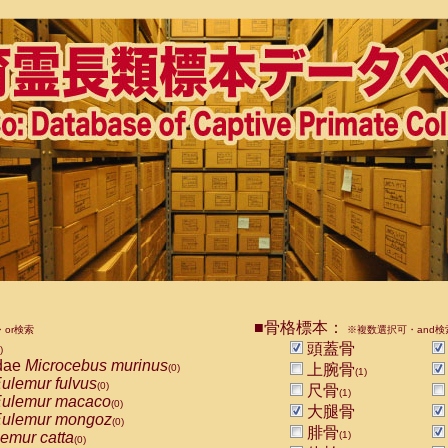
■骨格標本：
or検索
※複数選択可・and検
頭蓋骨
)
dae
Microcebus murinus
上腕骨
(0)
(1)
ulemur fulvus
(0)
尺骨
(1)
ulemur macaco
(0)
大腿骨
ulemur mongoz
(0)
腓骨
emur catta
(1)
(0)