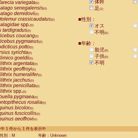
体幹
arecia variegata
(0)
alago senegalensis
足
(0)
(1)
alago demidovii
(0)
tolemur crassicaudatus
■性別：
(0)
alagidae
spp.
オス
(0)
s tardigradus
(0)
不明
(0)
ticebus coucang
(0)
ticebus pygmaeus
(0)
■年齢：
dicticus potto
(0)
胎児
(0)
rsius syrichta
(0)
子供
limico goeldii
(0)
(0)
不明
lithrix argentata
(0)
lithrix geoffroyi
(0)
lithrix humeralifer
(0)
lithrix jacchus
(0)
lithrix penicillata
(0)
lithrix
spp.
(0)
buella pygmaea
(0)
ntopithecus rosalia
(0)
uinus bicolor
(0)
uinus fuscicollis
(0)
uinus geoffroyi
(0)
uinus imperator
(0)
-1 件中 1 件から 1 件を表示中
uinus labiatus
(0)
guinus leucopus
性別：M
年齢：Unknown
(0)