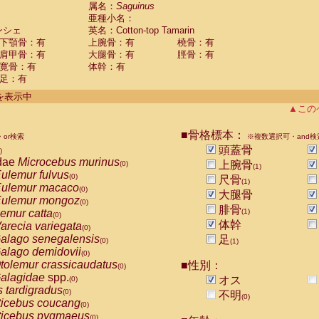
guinus midas
属名：
Saguinus
(0)
亜種小名：
guinus mystax
(0)
ンシェ
英名：Cotton-top Tamarin
uinus nigricollis
(0)
下顎骨：有
上腕骨：有
橈骨：有
guinus oedipus
(1)
肩甲骨：有
大腿骨：有
脛骨：有
uinus weddelli
(0)
寛骨：有
体幹：有
guinus
spp.
(0)
足：有
us trivirgatus
(0)
us albifrons
件を表示中
(0)
us apella
▲この
(0)
bus capucinus
(0)
us nigrivittatus
■骨格標本：
or検索
(0)
※複数選択可・and検
bus
spp.
頭蓋骨
(0)
)
miri boliviensis
dae
Microcebus murinus
(0)
上腕骨
(0)
(1)
miri sciureus
ulemur fulvus
(0)
(0)
尺骨
(1)
uatta caraya
ulemur macaco
(0)
(0)
大腿骨
uatta fusca
ulemur mongoz
(0)
(0)
腓骨
uatta seniculus
emur catta
(1)
(0)
(0)
uatta
spp.
体幹
arecia variegata
(0)
(0)
les belzebuth
alago senegalensis
足
(0)
(0)
(1)
les geoffroyi
alago demidovii
(0)
(0)
les paniscus
tolemur crassicaudatus
■性別：
(0)
(0)
les
spp.
alagidae
spp.
(0)
オス
(0)
othrix lagothricha
s tardigradus
(0)
(0)
不明
(0)
othrix lagothricha cana
ticebus coucang
(0)
(0)
Cacajao calvus rubicundus
ticebus pygmaeus
(0)
(0)