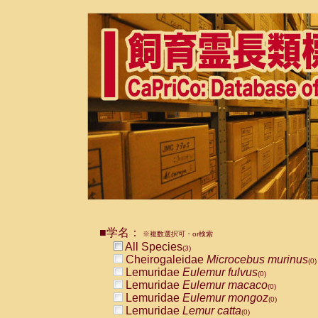
■学名：
※複数選択可・or検索
All Species
(3)
Cheirogaleidae
Microcebus murinus
(0)
Lemuridae
Eulemur fulvus
(0)
Lemuridae
Eulemur macaco
(0)
Lemuridae
Eulemur mongoz
(0)
Lemuridae
Lemur catta
(0)