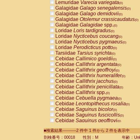
Lemuridae
Varecia variegata
(0)
Galagidae
Galago senegalensis
(0)
Galagidae
Galago demidovii
(0)
Galagidae
Otolemur crassicaudatus
(0)
Galagidae
Galagidae
spp.
(0)
Loridae
Loris tardigradus
(0)
Loridae
Nycticebus coucang
(0)
Loridae
Nycticebus pygmaeus
(0)
Loridae
Perodicticus potto
(0)
Tarsiidae
Tarsius syrichta
(0)
Cebidae
Callimico goeldii
(0)
Cebidae
Callithrix argentata
(0)
Cebidae
Callithrix geoffroyi
(0)
Cebidae
Callithrix humeralifer
(0)
Cebidae
Callithrix jacchus
(0)
Cebidae
Callithrix penicillata
(0)
Cebidae
Callithrix
spp.
(0)
Cebidae
Cebuella pygmaea
(0)
Cebidae
Leontopithecus rosalia
(0)
Cebidae
Saguinus bicolor
(0)
Cebidae
Saguinus fuscicollis
(0)
Cebidae
Saguinus geoffroyi
(0)
Cebidae
Saguinus imperator
(0)
■検索結果-----------2 件中 1 件から 2 件を表示中
Cebidae
Saguinus labiatus
(0)
Cebidae
Saguinus leucopus
剖検番号：00018
性別：M
年齢：Unk
(0)