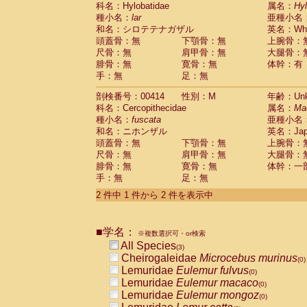
科名：Hylobatidae
Cebidae
Saguinus midas
属名：
Hy
(0)
種小名：
lar
亜種小名
Cebidae
Saguinus mystax
(0)
和名：シロテテナガザル
英名：Whit
Cebidae
Saguinus nigricollis
(0)
頭蓋骨：無
下顎骨：無
上腕骨：
Cebidae
Saguinus oedipus
(1)
尺骨：無
肩甲骨：無
大腿骨：
Cebidae
Saguinus weddelli
(0)
腓骨：無
寛骨：無
体幹：有
Cebidae
Saguinus
spp.
(0)
手：無
足：無
Cebidae
Aotus trivirgatus
(0)
Cebidae
Cebus albifrons
(0)
剖検番号：00414
性別：M
年齢：Unk
Cebidae
Cebus apella
科名：Cercopithecidae
(0)
属名：
Ma
Cebidae
Cebus capucinus
種小名：
fuscata
亜種小名
(0)
Cebidae
Cebus nigrivittatus
和名：ニホンザル
英名：Japa
(0)
Cebidae
Cebus
spp.
頭蓋骨：無
下顎骨：無
上腕骨：
(0)
Cebidae
Saimiri boliviensis
尺骨：無
肩甲骨：無
大腿骨：
(0)
腓骨：無
Cebidae
Saimiri sciureus
寛骨：無
体幹：一
(0)
手：無
足：無
Atelidae
Alouatta caraya
(0)
Atelidae
Alouatta fusca
(0)
2 件中 1 件から 2 件を表示中
Atelidae
Alouatta seniculus
(0)
Atelidae
Alouatta
spp.
(0)
Atelidae
Ateles belzebuth
■学名：
(0)
※複数選択可・or検索
Atelidae
Ateles geoffroyi
(0)
All Species
(3)
Atelidae
Ateles paniscus
(0)
Cheirogaleidae
Microcebus murinus
(0)
Atelidae
Ateles
spp.
(0)
Lemuridae
Eulemur fulvus
(0)
Atelidae
Lagothrix lagothricha
(0)
Lemuridae
Eulemur macaco
(0)
Atelidae
Lagothrix lagothricha cana
(0)
Lemuridae
Eulemur mongoz
(0)
Pitheciidae
Cacajao calvus rubicundu