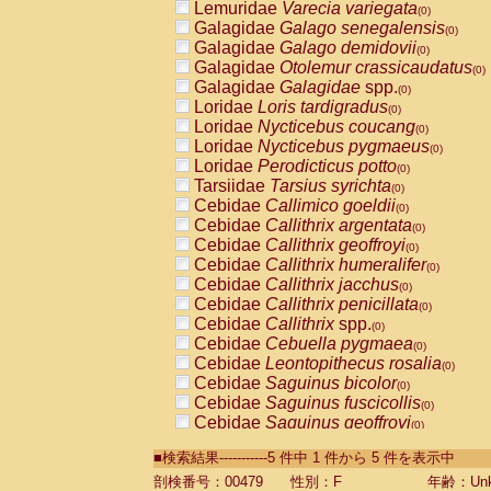
Lemuridae
Varecia variegata
(0)
Galagidae
Galago senegalensis
(0)
Galagidae
Galago demidovii
(0)
Galagidae
Otolemur crassicaudatus
(0)
Galagidae
Galagidae
spp.
(0)
Loridae
Loris tardigradus
(0)
Loridae
Nycticebus coucang
(0)
Loridae
Nycticebus pygmaeus
(0)
Loridae
Perodicticus potto
(0)
Tarsiidae
Tarsius syrichta
(0)
Cebidae
Callimico goeldii
(0)
Cebidae
Callithrix argentata
(0)
Cebidae
Callithrix geoffroyi
(0)
Cebidae
Callithrix humeralifer
(0)
Cebidae
Callithrix jacchus
(0)
Cebidae
Callithrix penicillata
(0)
Cebidae
Callithrix
spp.
(0)
Cebidae
Cebuella pygmaea
(0)
Cebidae
Leontopithecus rosalia
(0)
Cebidae
Saguinus bicolor
(0)
Cebidae
Saguinus fuscicollis
(0)
Cebidae
Saguinus geoffroyi
(0)
Cebidae
Saguinus imperator
(0)
■検索結果-----------5 件中 1 件から 5 件を表示中
Cebidae
Saguinus labiatus
(0)
Cebidae
Saguinus leucopus
剖検番号：00479
性別：F
年齢：Unk
(0)