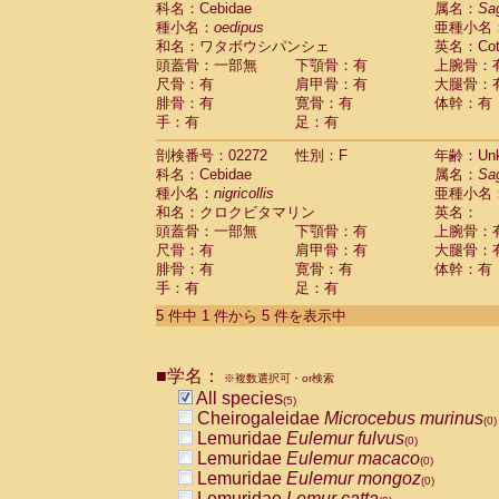
科名：Cebidae
属名：
Sa
Pitheciidae
Callicebus cupreus
(0)
種小名：
oedipus
亜種小名
Pitheciidae
Callicebus donacophilus
(0
和名：ワタボウシパンシェ
英名：Cotto
Pitheciidae
Callicebus moloch
(0)
頭蓋骨：一部無
下顎骨：有
上腕骨：
Pitheciidae
Callicebus torquatus
(0)
尺骨：有
肩甲骨：有
大腿骨：
Pitheciidae
Callicebus
spp.
(0)
腓骨：有
寛骨：有
体幹：有
Pitheciidae
Chiropotes satanas
(0)
手：有
足：有
Pitheciidae
Pithecia monachus
(0)
Pitheciidae
Pithecia pithecia
剖検番号：02272
性別：F
年齢：Unk
(0)
Cercopithecidae
Cercocebus agilis
科名：Cebidae
属名：
Sa
(0)
Cercopithecidae
Cercocebus galeritus
種小名：
nigricollis
亜種小名
和名：クロクビタマリン
Cercopithecidae
Cercocebus torquatu
英名：
頭蓋骨：一部無
下顎骨：有
上腕骨：
Cercopithecidae
Cercocebus torquatus
尺骨：有
肩甲骨：有
大腿骨：
Cercopithecidae
Cercocebus torquatu
腓骨：有
寛骨：有
体幹：有
Cercopithecidae
Cercocebus
hybrid
(0)
手：有
足：有
Cercopithecidae
Cercocebus
spp.
(0)
Cercopithecidae
Lophocebus albigen
5 件中 1 件から 5 件を表示中
Cercopithecidae
Papio anubis
(0)
Cercopithecidae
Papio cynocephalus
(
Cercopithecidae
Papio hamadryas
■学名：
(0)
※複数選択可・or検索
Cercopithecidae
Papio papio
All species
(0)
(5)
Cercopithecidae
Papio
spp.
Cheirogaleidae
Microcebus murinus
(0)
(0)
Cercopithecidae
Mandrillus leucopha
Lemuridae
Eulemur fulvus
(0)
Cercopithecidae
Mandrillus sphinx
Lemuridae
Eulemur macaco
(0)
(0)
Cercopithecidae
Theropithecus gelad
Lemuridae
Eulemur mongoz
(0)
Cercopithecidae
Macaca arctoides
Lemuridae
Lemur catta
(0)