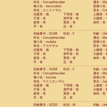
科名：Cercopithecidae
Cebidae
Saguinus midas
属名：
Ma
(0)
種小名：
fascicularis
亜種小名
Cebidae
Saguinus mystax
(0)
和名：カニクイザル
英名：Crab
Cebidae
Saguinus nigricollis
(1)
頭蓋骨：無
下顎骨：無
上腕骨：
Cebidae
Saguinus oedipus
(1)
尺骨：有
肩甲骨：有
大腿骨：
Cebidae
Saguinus weddelli
(0)
腓骨：有
寛骨：有
体幹：有
Cebidae
Saguinus
spp.
(0)
手：有
足：有
Cebidae
Aotus trivirgatus
(0)
Cebidae
Cebus albifrons
(0)
剖検番号：01188
性別：F
年齢：Unk
Cebidae
Cebus apella
科名：Cercopithecidae
(0)
属名：
Ma
Cebidae
Cebus capucinus
種小名：
mulatta
亜種小名
(0)
Cebidae
Cebus nigrivittatus
和名：アカゲザル
英名：Rhes
(0)
Cebidae
Cebus
spp.
頭蓋骨：無
下顎骨：無
上腕骨：
(0)
Cebidae
Saimiri boliviensis
尺骨：有
肩甲骨：有
大腿骨：
(0)
腓骨：有
Cebidae
Saimiri sciureus
寛骨：有
体幹：有
(0)
手：有
足：有
Atelidae
Alouatta caraya
(0)
Atelidae
Alouatta fusca
(0)
剖検番号：01458
性別：F
年齢：Unk
Atelidae
Alouatta seniculus
(0)
科名：Cercopithecidae
属名：
Ma
Atelidae
Alouatta
spp.
(0)
種小名：
fuscata
亜種小名
Atelidae
Ateles belzebuth
(0)
和名：ヤクニホンザル
英名：Japa
Atelidae
Ateles geoffroyi
(0)
頭蓋骨：無
下顎骨：無
上腕骨：
Atelidae
Ateles paniscus
(0)
尺骨：有
肩甲骨：有
大腿骨：
Atelidae
Ateles
spp.
腓骨：有
寛骨：有
(0)
体幹：有
Atelidae
Lagothrix lagothricha
手：有
足：有
(0)
Atelidae
Lagothrix lagothricha cana
(0)
剖検番号：02220
性別：M
年齢：Unk
Pitheciidae
Cacajao calvus rubicundu