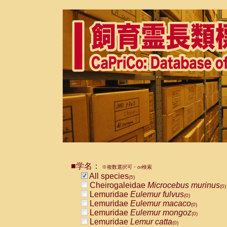
■学名：
※複数選択可・or検索
All species
(5)
Cheirogaleidae
Microcebus murinus
(0)
Lemuridae
Eulemur fulvus
(0)
Lemuridae
Eulemur macaco
(0)
Lemuridae
Eulemur mongoz
(0)
Lemuridae
Lemur catta
(0)