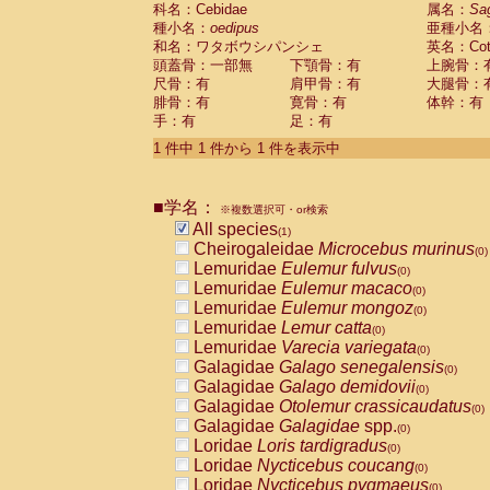
科名：Cebidae
Cebidae
Saguinus midas
属名：
Sa
(0)
種小名：
oedipus
亜種小名
Cebidae
Saguinus mystax
(0)
和名：ワタボウシパンシェ
英名：Cotto
Cebidae
Saguinus nigricollis
(0)
頭蓋骨：一部無
下顎骨：有
上腕骨：
Cebidae
Saguinus oedipus
(1)
尺骨：有
肩甲骨：有
大腿骨：
Cebidae
Saguinus weddelli
(0)
腓骨：有
寛骨：有
体幹：有
Cebidae
Saguinus
spp.
(0)
手：有
足：有
Cebidae
Aotus trivirgatus
(0)
Cebidae
Cebus albifrons
1 件中 1 件から 1 件を表示中
(0)
Cebidae
Cebus apella
(0)
Cebidae
Cebus capucinus
(0)
■学名：
Cebidae
Cebus nigrivittatus
※複数選択可・or検索
(0)
Cebidae
Cebus
spp.
All species
(0)
(1)
Cebidae
Saimiri boliviensis
Cheirogaleidae
Microcebus murinus
(0)
(0)
Cebidae
Saimiri sciureus
Lemuridae
Eulemur fulvus
(0)
(0)
Atelidae
Alouatta caraya
Lemuridae
Eulemur macaco
(0)
(0)
Atelidae
Alouatta fusca
Lemuridae
Eulemur mongoz
(0)
(0)
Atelidae
Alouatta seniculus
Lemuridae
Lemur catta
(0)
(0)
Atelidae
Alouatta
spp.
Lemuridae
Varecia variegata
(0)
(0)
Atelidae
Ateles belzebuth
Galagidae
Galago senegalensis
(0)
(0)
Atelidae
Ateles geoffroyi
Galagidae
Galago demidovii
(0)
(0)
Atelidae
Ateles paniscus
Galagidae
Otolemur crassicaudatus
(0)
(0)
Atelidae
Ateles
spp.
Galagidae
Galagidae
spp.
(0)
(0)
Atelidae
Lagothrix lagothricha
Loridae
Loris tardigradus
(0)
(0)
Atelidae
Lagothrix lagothricha cana
Loridae
Nycticebus coucang
(0)
(0)
Pitheciidae
Cacajao calvus rubicundu
Loridae
Nycticebus pygmaeus
(0)