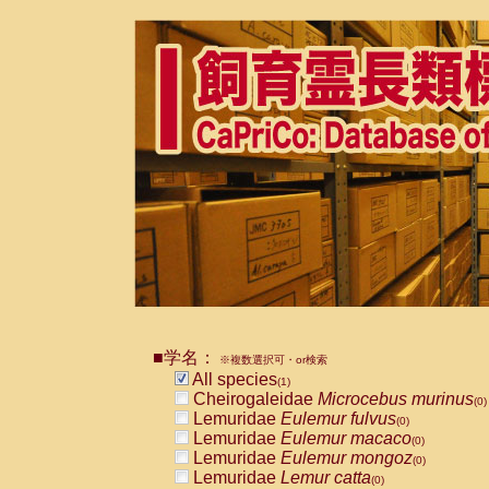
■学名：
※複数選択可・or検索
All species
(1)
Cheirogaleidae
Microcebus murinus
(0)
Lemuridae
Eulemur fulvus
(0)
Lemuridae
Eulemur macaco
(0)
Lemuridae
Eulemur mongoz
(0)
Lemuridae
Lemur catta
(0)