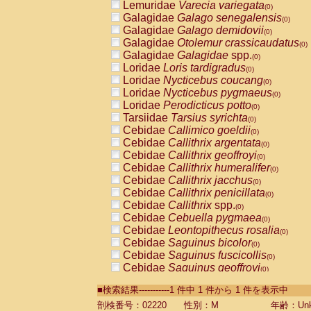
Lemuridae
Varecia variegata
(0)
Galagidae
Galago senegalensis
(0)
Galagidae
Galago demidovii
(0)
Galagidae
Otolemur crassicaudatus
(0)
Galagidae
Galagidae
spp.
(0)
Loridae
Loris tardigradus
(0)
Loridae
Nycticebus coucang
(0)
Loridae
Nycticebus pygmaeus
(0)
Loridae
Perodicticus potto
(0)
Tarsiidae
Tarsius syrichta
(0)
Cebidae
Callimico goeldii
(0)
Cebidae
Callithrix argentata
(0)
Cebidae
Callithrix geoffroyi
(0)
Cebidae
Callithrix humeralifer
(0)
Cebidae
Callithrix jacchus
(0)
Cebidae
Callithrix penicillata
(0)
Cebidae
Callithrix
spp.
(0)
Cebidae
Cebuella pygmaea
(0)
Cebidae
Leontopithecus rosalia
(0)
Cebidae
Saguinus bicolor
(0)
Cebidae
Saguinus fuscicollis
(0)
Cebidae
Saguinus geoffroyi
(0)
Cebidae
Saguinus imperator
(0)
■検索結果-----------1 件中 1 件から 1 件を表示中
Cebidae
Saguinus labiatus
(0)
Cebidae
Saguinus leucopus
剖検番号：02220
性別：M
年齢：Unk
(0)