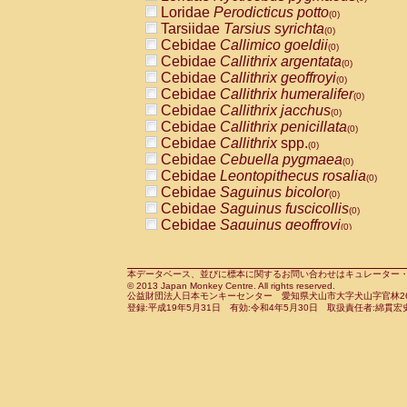
Pitheciidae
Callicebus cupreus
Loridae
Perodicticus potto
(0)
(0)
Pitheciidae
Callicebus donacophilus
Tarsiidae
Tarsius syrichta
(0
(0)
Pitheciidae
Callicebus moloch
Cebidae
Callimico goeldii
(0)
(0)
Pitheciidae
Callicebus torquatus
Cebidae
Callithrix argentata
(0)
(0)
Pitheciidae
Callicebus
spp.
Cebidae
Callithrix geoffroyi
(0)
(0)
Pitheciidae
Chiropotes satanas
Cebidae
Callithrix humeralifer
(0)
(0)
Pitheciidae
Pithecia monachus
Cebidae
Callithrix jacchus
(0)
(0)
Pitheciidae
Pithecia pithecia
Cebidae
Callithrix penicillata
(0)
(0)
Cercopithecidae
Cercocebus agilis
Cebidae
Callithrix
spp.
(0)
(0)
Cercopithecidae
Cercocebus galeritus
Cebidae
Cebuella pygmaea
(0)
Cercopithecidae
Cercocebus torquatu
Cebidae
Leontopithecus rosalia
(0)
Cercopithecidae
Cercocebus torquatus
Cebidae
Saguinus bicolor
(0)
Cercopithecidae
Cercocebus torquatu
Cebidae
Saguinus fuscicollis
(0)
Cercopithecidae
Cercocebus
hybrid
Cebidae
Saguinus geoffroyi
(0)
(0)
Cercopithecidae
Cercocebus
spp.
Cebidae
Saguinus imperator
(0)
(0)
Cercopithecidae
Lophocebus albigen
Cebidae
Saguinus labiatus
(0)
Cercopithecidae
Papio anubis
Cebidae
Saguinus leucopus
本データベース、並びに標本に関するお問い合わせはキュレーター・新宅勇太までお願い
(0)
(0)
© 2013 Japan Monkey Centre. All rights reserved.
Cercopithecidae
Papio cynocephalus
Cebidae
Saguinus midas
(
(0)
公益財団法人日本モンキーセンター 愛知県犬山市大字犬山字官林26番
Cercopithecidae
Papio hamadryas
Cebidae
Saguinus mystax
(0)
登録:平成19年5月31日 有効:令和4年5月30日 取扱責任者:綿貫宏
(0)
Cercopithecidae
Papio papio
Cebidae
Saguinus nigricollis
(0)
(0)
Cercopithecidae
Papio
spp.
Cebidae
Saguinus oedipus
(0)
(1)
Cercopithecidae
Mandrillus leucopha
Cebidae
Saguinus weddelli
(0)
Cercopithecidae
Mandrillus sphinx
Cebidae
Saguinus
spp.
(0)
(0)
Cercopithecidae
Theropithecus gelad
Cebidae
Aotus trivirgatus
(0)
Cercopithecidae
Macaca arctoides
Cebidae
Cebus albifrons
(0)
(0)