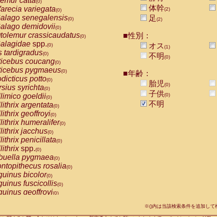
emur catta
(0)
Callicebus cupreus
(0)
体幹
arecia variegata
(2)
(0)
Callicebus donacophilus
(0)
alago senegalensis
足
(0)
(2)
Callicebus moloch
(0)
alago demidovii
(0)
Callicebus torquatus
(0)
tolemur crassicaudatus
■性別：
(0)
Callicebus
spp.
(0)
alagidae
spp.
オス
(0)
(1)
Chiropotes satanas
(0)
s tardigradus
(0)
不明
Pithecia monachus
(0)
(0)
ticebus coucang
(0)
Pithecia pithecia
(0)
ticebus pygmaeus
(0)
■年齢：
idae
Cercocebus agilis
(0)
dicticus potto
(0)
胎児
idae
Cercocebus galeritus chrysogaster
(0)
(0)
rsius syrichta
(0)
idae
Cercocebus torquatus atys
子供
(0)
limico goeldii
(0)
(0)
idae
Cercocebus torquatus lunulatus
(0)
不明
lithrix argentata
(0)
idae
Cercocebus torquatus torquatus
(0)
lithrix geoffroyi
(0)
idae
Cercocebus
hybrid
(0)
lithrix humeralifer
(0)
idae
Cercocebus
spp.
(0)
lithrix jacchus
(0)
idae
Lophocebus albigena
(0)
lithrix penicillata
(0)
idae
Papio anubis
(0)
lithrix
spp.
(0)
idae
Papio cynocephalus
(0)
buella pygmaea
(0)
idae
Papio hamadryas
(0)
ntopithecus rosalia
(0)
idae
Papio papio
(0)
uinus bicolor
(0)
idae
Papio
spp.
(0)
uinus fuscicollis
(0)
idae
Mandrillus leucophaeus
(0)
uinus geoffroyi
(0)
idae
Mandrillus sphinx
(0)
uinus imperator
(0)
idae
Theropithecus gelada
※()内は当該検索条件を追加し
(0)
uinus labiatus
(0)
idae
Macaca arctoides
(0)