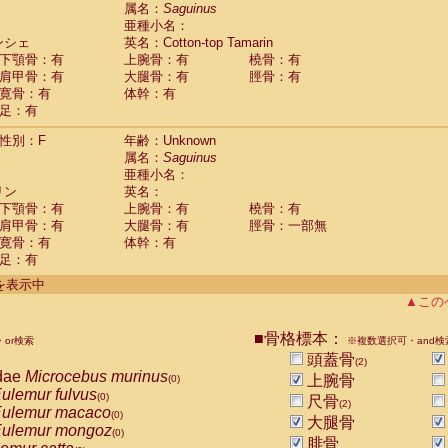
guinus midas
属名：
Saguinus
(0)
亜種小名：
guinus mystax
(0)
ンシェ
英名：Cotton-top Tamarin
uinus nigricollis
(1)
下顎骨：有
上腕骨：有
橈骨：有
guinus oedipus
(1)
肩甲骨：有
大腿骨：有
脛骨：有
uinus weddelli
(0)
寛骨：有
体幹：有
guinus
spp.
(0)
足：有
us trivirgatus
(0)
us albifrons
(0)
性別：F
年齢：Unknown
us apella
(0)
属名：
Saguinus
bus capucinus
亜種小名：
(0)
us nigrivittatus
リン
英名：
(0)
bus
spp.
下顎骨：有
上腕骨：有
橈骨：有
(0)
miri boliviensis
肩甲骨：有
大腿骨：有
脛骨：一部無
(0)
miri sciureus
寛骨：有
体幹：有
(0)
足：有
uatta caraya
(0)
uatta fusca
(0)
件を表示中
uatta seniculus
(0)
▲この
uatta
spp.
(0)
les belzebuth
(0)
■骨格標本：
or検索
※複数選択可・and検
les geoffroyi
(0)
頭蓋骨
(2)
les paniscus
(0)
dae
Microcebus murinus
上腕骨
(0)
les
spp.
(0)
ulemur fulvus
(0)
尺骨
othrix lagothricha
(2)
(0)
ulemur macaco
(0)
大腿骨
othrix lagothricha cana
(0)
ulemur mongoz
(0)
Cacajao calvus rubicundus
腓骨
(0)