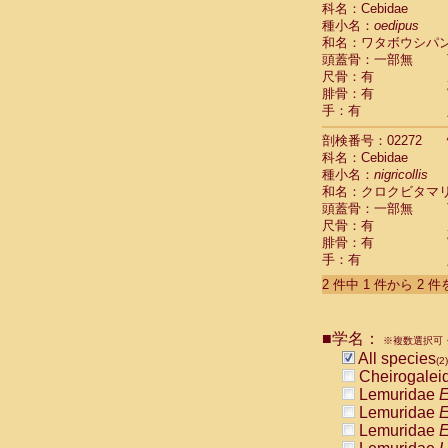
科名：Cebidae
Cebidae
Sa
種小名：
oedipus
Cebidae
Sa
和名：ワタボウシパ
Cebidae
Sag
頭蓋骨：一部無
Cebidae
Sa
尺骨：有
Cebidae
Sag
腓骨：有
Cebidae
Sa
手：有
Cebidae
Aot
Cebidae
Ceb
剖検番号：02272
Cebidae
Ceb
科名：Cebidae
Cebidae
Ce
種小名：
nigricollis
Cebidae
Ceb
和名：クロクビタマ
Cebidae
Ce
頭蓋骨：一部無
Cebidae
Sai
尺骨：有
腓骨：有
Cebidae
Sai
手：有
Atelidae
Alo
Atelidae
Alo
2 件中 1 件から 2 
Atelidae
Alo
Atelidae
Alo
Atelidae
Ate
■学名：
※複数選択可・
Atelidae
Ate
All species
(2)
Atelidae
Ate
Cheirogalei
Atelidae
Ate
Lemuridae
E
Atelidae
Lag
Lemuridae
E
Atelidae
Lag
Lemuridae
E
Pitheciidae