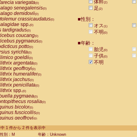
体幹
arecia variegata
(2)
(0)
alago senegalensis
足
(0)
(2)
alago demidovii
(0)
tolemur crassicaudatus
■性別：
(0)
alagidae
spp.
オス
(0)
(1)
s tardigradus
(0)
不明
(0)
ticebus coucang
(0)
ticebus pygmaeus
(0)
■年齢：
dicticus potto
(0)
胎児
(0)
rsius syrichta
(0)
子供
limico goeldii
(0)
(0)
不明
lithrix argentata
(0)
lithrix geoffroyi
(0)
lithrix humeralifer
(0)
lithrix jacchus
(0)
lithrix penicillata
(0)
lithrix
spp.
(0)
buella pygmaea
(0)
ntopithecus rosalia
(0)
uinus bicolor
(0)
uinus fuscicollis
(0)
uinus geoffroyi
(0)
uinus imperator
(0)
-2 件中 1 件から 2 件を表示中
uinus labiatus
(0)
guinus leucopus
性別：M
年齢：Unknown
(0)