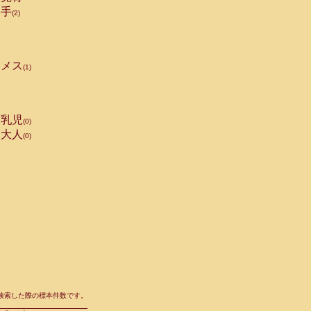
手
(2)
メス
(1)
乳児
(0)
大人
(0)
て検索した際の標本件数です。