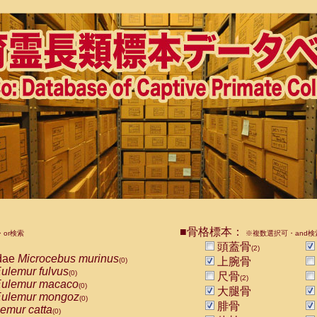
■骨格標本：
or検索
※複数選択可・and検
頭蓋骨
(2)
dae
Microcebus murinus
上腕骨
(0)
ulemur fulvus
(0)
尺骨
(2)
ulemur macaco
(0)
大腿骨
ulemur mongoz
(0)
腓骨
emur catta
(0)