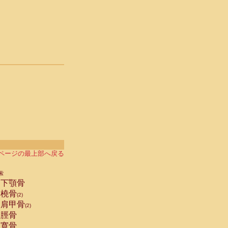
ページの最上部へ戻る
索
下顎骨
橈骨
(2)
肩甲骨
(2)
脛骨
寛骨