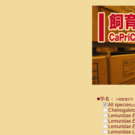
■学名：
※複数選択可・
All species
(2)
Cheirogalei
Lemuridae
E
Lemuridae
E
Lemuridae
E
Lemuridae
L