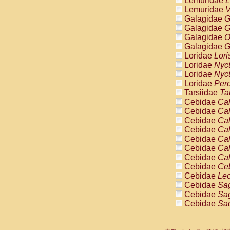
Lemuridae
L
Pitheciidae
Lemuridae
V
Pitheciidae
Galagidae
G
Pitheciidae
Galagidae
G
Pitheciidae
Galagidae
O
Pitheciidae
Galagidae
G
Pitheciidae
Loridae
Lori
Pitheciidae
Loridae
Nyc
Pitheciidae
Loridae
Nyc
Cercopithec
Loridae
Pero
Cercopithec
Tarsiidae
Ta
Cercopithec
Cebidae
Cal
Cercopithec
Cebidae
Cal
Cercopithec
Cebidae
Cal
Cercopithec
Cebidae
Cal
Cercopithec
Cebidae
Cal
Cercopithec
Cebidae
Cal
Cercopithec
Cebidae
Cal
Cercopithec
Cebidae
Ce
Cercopithec
Cebidae
Leo
Cercopithec
Cebidae
Sag
Cercopithec
Cebidae
Sag
Cercopithec
Cebidae
Sag
Cercopithec
Cebidae
Sag
Cercopithec
Cebidae
Sag
Cercopithec