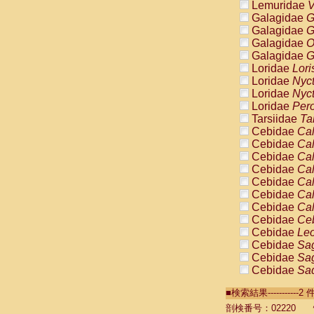
Lemuridae
V
Galagidae
G
Galagidae
G
Galagidae
O
Galagidae
G
Loridae
Lori
Loridae
Nyc
Loridae
Nyc
Loridae
Pero
Tarsiidae
Ta
Cebidae
Cal
Cebidae
Cal
Cebidae
Cal
Cebidae
Cal
Cebidae
Cal
Cebidae
Cal
Cebidae
Cal
Cebidae
Ce
Cebidae
Leo
Cebidae
Sag
Cebidae
Sag
Cebidae
Sag
Cebidae
Sag
■検索結果----------
Cebidae
Sag
Cebidae
Sa
剖検番号：02220