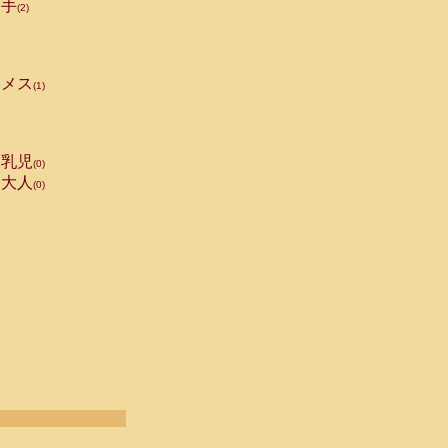
手
(2)
メス
(1)
乳児
(0)
大人
(0)