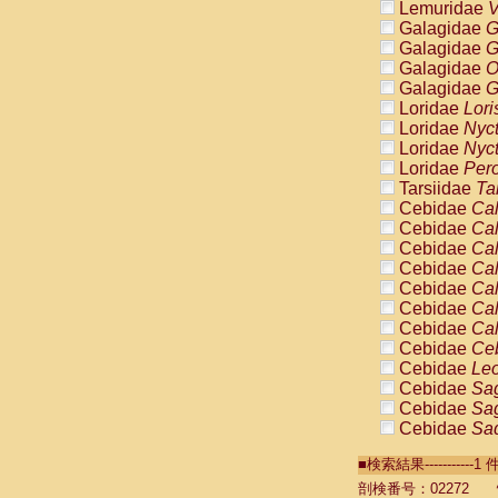
Lemuridae
V
Galagidae
G
Galagidae
G
Galagidae
O
Galagidae
G
Loridae
Lori
Loridae
Nyc
Loridae
Nyc
Loridae
Pero
Tarsiidae
Ta
Cebidae
Cal
Cebidae
Cal
Cebidae
Cal
Cebidae
Cal
Cebidae
Cal
Cebidae
Cal
Cebidae
Cal
Cebidae
Ce
Cebidae
Leo
Cebidae
Sag
Cebidae
Sag
Cebidae
Sag
Cebidae
Sag
■検索結果----------
Cebidae
Sag
Cebidae
Sa
剖検番号：02272