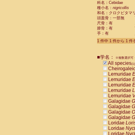
科名：Cebidae
Cebidae
Sa
種小名：
nigricollis
Cebidae
Sa
和名：クロクビタマ
Cebidae
Sag
頭蓋骨：一部無
Cebidae
Sa
尺骨：有
Cebidae
Sag
腓骨：有
Cebidae
Sa
手：有
Cebidae
Aot
Cebidae
Ceb
1 件中 1 件から 1 
Cebidae
Ceb
Cebidae
Ce
■学名：
Cebidae
Ceb
※複数選択可・
Cebidae
Ce
All species
(1)
Cebidae
Sai
Cheirogalei
Cebidae
Sai
Lemuridae
E
Atelidae
Alo
Lemuridae
E
Atelidae
Alo
Lemuridae
E
Atelidae
Alo
Lemuridae
L
Atelidae
Alo
Lemuridae
V
Atelidae
Ate
Galagidae
G
Atelidae
Ate
Galagidae
G
Atelidae
Ate
Galagidae
O
Atelidae
Ate
Galagidae
G
Atelidae
Lag
Loridae
Lori
Atelidae
Lag
Loridae
Nyc
Pitheciidae
Loridae
Nyc