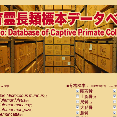
■骨格標本：
or検索
※複数選択可・and検
頭蓋骨
dae
Microcebus murinus
上腕骨
(0)
(1)
ulemur fulvus
(0)
尺骨
(1)
ulemur macaco
(0)
大腿骨
ulemur mongoz
(0)
腓骨
emur catta
(0)