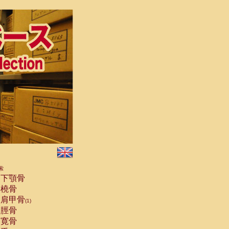
索
下顎骨
橈骨
肩甲骨
(1)
脛骨
寛骨