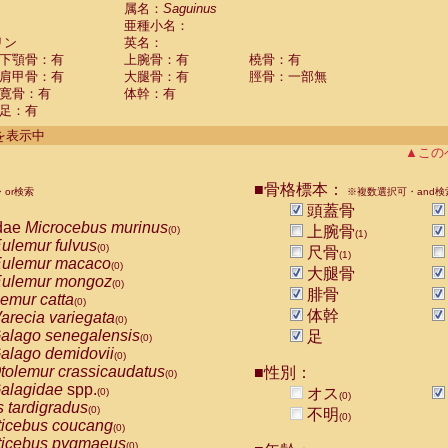
guinus midas
属名：
Saguinus
(0)
亜種小名：
guinus mystax
(0)
リン
英名：
uinus nigricollis
(1)
下顎骨：有
上腕骨：有
橈骨：有
guinus oedipus
(0)
肩甲骨：有
大腿骨：有
脛骨：一部無
uinus weddelli
(0)
寛骨：有
体幹：有
guinus
spp.
(0)
足：有
us trivirgatus
(0)
us albifrons
件を表示中
(0)
us apella
▲この
(0)
bus capucinus
(0)
us nigrivittatus
■骨格標本：
or検索
(0)
※複数選択可・and検
bus
spp.
頭蓋骨
(0)
miri boliviensis
dae
Microcebus murinus
(0)
上腕骨
(0)
(1)
miri sciureus
ulemur fulvus
(0)
(0)
尺骨
(1)
uatta caraya
ulemur macaco
(0)
(0)
大腿骨
uatta fusca
ulemur mongoz
(0)
(0)
腓骨
uatta seniculus
emur catta
(0)
(0)
uatta
spp.
体幹
arecia variegata
(0)
(0)
les belzebuth
alago senegalensis
足
(0)
(0)
les geoffroyi
alago demidovii
(0)
(0)
les paniscus
tolemur crassicaudatus
■性別：
(0)
(0)
les
spp.
alagidae
spp.
(0)
オス
(0)
(0)
othrix lagothricha
s tardigradus
(0)
(0)
不明
(0)
othrix lagothricha cana
ticebus coucang
(0)
(0)
Cacajao calvus rubicundus
ticebus pygmaeus
(0)
(0)