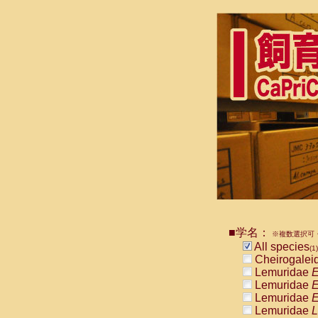
■学名：
※複数選択可・
All species
(1)
Cheirogalei
Lemuridae
E
Lemuridae
E
Lemuridae
E
Lemuridae
L