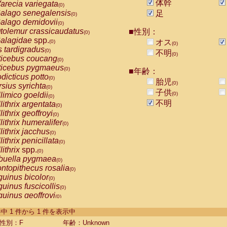
体幹
arecia variegata
(0)
alago senegalensis
足
(0)
alago demidovii
(0)
tolemur crassicaudatus
■性別：
(0)
alagidae
spp.
オス
(0)
(0)
s tardigradus
(0)
不明
(0)
ticebus coucang
(0)
ticebus pygmaeus
(0)
■年齢：
dicticus potto
(0)
胎児
(0)
rsius syrichta
(0)
子供
limico goeldii
(0)
(0)
不明
lithrix argentata
(0)
lithrix geoffroyi
(0)
lithrix humeralifer
(0)
lithrix jacchus
(0)
lithrix penicillata
(0)
lithrix
spp.
(0)
buella pygmaea
(0)
ntopithecus rosalia
(0)
uinus bicolor
(0)
uinus fuscicollis
(0)
uinus geoffroyi
(0)
uinus imperator
(0)
-1 件中 1 件から 1 件を表示中
uinus labiatus
(0)
guinus leucopus
性別：F
年齢：Unknown
(0)