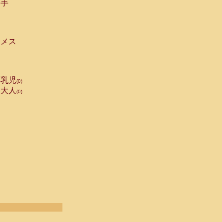
手
メス
乳児
(0)
大人
(0)