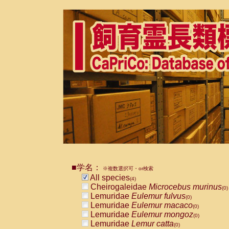
■学名：
※複数選択可・or検索
All species
(4)
Cheirogaleidae
Microcebus murinus
(0)
Lemuridae
Eulemur fulvus
(0)
Lemuridae
Eulemur macaco
(0)
Lemuridae
Eulemur mongoz
(0)
Lemuridae
Lemur catta
(0)