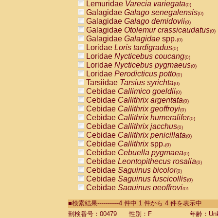
Lemuridae
Varecia variegata
(0)
Galagidae
Galago senegalensis
(0)
Galagidae
Galago demidovii
(0)
Galagidae
Otolemur crassicaudatus
(0)
Galagidae
Galagidae
spp.
(0)
Loridae
Loris tardigradus
(0)
Loridae
Nycticebus coucang
(0)
Loridae
Nycticebus pygmaeus
(0)
Loridae
Perodicticus potto
(0)
Tarsiidae
Tarsius syrichta
(0)
Cebidae
Callimico goeldii
(0)
Cebidae
Callithrix argentata
(0)
Cebidae
Callithrix geoffroyi
(0)
Cebidae
Callithrix humeralifer
(0)
Cebidae
Callithrix jacchus
(0)
Cebidae
Callithrix penicillata
(0)
Cebidae
Callithrix
spp.
(0)
Cebidae
Cebuella pygmaea
(0)
Cebidae
Leontopithecus rosalia
(0)
Cebidae
Saguinus bicolor
(0)
Cebidae
Saguinus fuscicollis
(0)
Cebidae
Saguinus geoffroyi
(0)
Cebidae
Saguinus imperator
(0)
■検索結果-----------4 件中 1 件から 4 件を表示中
Cebidae
Saguinus labiatus
(0)
Cebidae
Saguinus leucopus
剖検番号：00479
性別：F
年齢：Unk
(0)