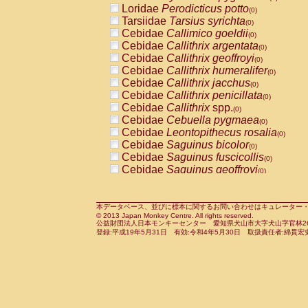
Loridae
Perodicticus potto
Cercopithecidae
Macaca assamensis
(0)
(
Tarsiidae
Tarsius syrichta
Cercopithecidae
Macaca brunnescen
(0)
Cebidae
Callimico goeldii
Cercopithecidae
Macaca cyclopis
(0)
(0)
Cebidae
Callithrix argentata
Cercopithecidae
Macaca fascicularis
(0)
(1
Cebidae
Callithrix geoffroyi
Cercopithecidae
Macaca fuscaca fusc
(0)
Cebidae
Callithrix humeralifer
Cercopithecidae
Macaca fuscata yaku
(0)
Cebidae
Callithrix jacchus
Cercopithecidae
Macaca fuscata
hybr
(0)
Cebidae
Callithrix penicillata
Cercopithecidae
Macaca maura
(0)
(0)
Cebidae
Callithrix
spp.
Cercopithecidae
Macaca mulatta
(0)
(1)
Cebidae
Cebuella pygmaea
Cercopithecidae
Macaca nemestrina
(0)
(0
Cebidae
Leontopithecus rosalia
Cercopithecidae
Macaca nigra
(0)
(0)
Cebidae
Saguinus bicolor
Cercopithecidae
Macaca radiata
(0)
(0)
Cebidae
Saguinus fuscicollis
Cercopithecidae
Macaca silenus
(0)
(0)
Cebidae
Saguinus geoffroyi
Cercopithecidae
Macaca sinica
(0)
(0)
Cebidae
Saguinus imperator
Cercopithecidae
Macaca sylvanus
(0)
(0)
Cebidae
Saguinus labiatus
Cercopithecidae
Macaca thibetana
(0)
(0)
Cebidae
Saguinus leucopus
Cercopithecidae
Macaca tonkeana
本データベース、並びに標本に関するお問い合わせはキュレーター・新宅勇太までお願い
(0)
(0)
© 2013 Japan Monkey Centre. All rights reserved.
Cebidae
Saguinus midas
Cercopithecidae
Macaca
hybrid
(0)
(0)
公益財団法人日本モンキーセンター 愛知県犬山市大字犬山字官林26番
Cebidae
Saguinus mystax
Cercopithecidae
Macaca
spp.
登録:平成19年5月31日 有効:令和4年5月30日 取扱責任者:綿貫宏
(0)
(0)
Cebidae
Saguinus nigricollis
Cercopithecidae
Allenopithecus nigrov
(1)
Cebidae
Saguinus oedipus
Cercopithecidae
Cercopithecus ascan
(0)
Cebidae
Saguinus weddelli
Cercopithecidae
Cercopithecus ascan
(0)
Cebidae
Saguinus
spp.
Cercopithecidae
Cercopithecus ceph
(0)
Cebidae
Aotus trivirgatus
Cercopithecidae
Cercopithecus diana
(0)
Cebidae
Cebus albifrons
Cercopithecidae
Cercopithecus hamly
(0)