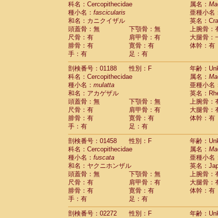
科名：Cercopithecidae
Cebidae
Saguinus midas
属名：
Ma
(0)
種小名：
fascicularis
亜種小名
Cebidae
Saguinus mystax
(0)
和名：カニクイザル
英名：Crab
Cebidae
Saguinus nigricollis
(1)
頭蓋骨：無
下顎骨：無
上腕骨：
Cebidae
Saguinus oedipus
(0)
尺骨：有
肩甲骨：有
大腿骨：
Cebidae
Saguinus weddelli
(0)
腓骨：有
寛骨：有
体幹：有
Cebidae
Saguinus
spp.
(0)
手：有
足：有
Cebidae
Aotus trivirgatus
(0)
Cebidae
Cebus albifrons
(0)
剖検番号：01188
性別：F
年齢：Unk
Cebidae
Cebus apella
科名：Cercopithecidae
(0)
属名：
Ma
Cebidae
Cebus capucinus
種小名：
mulatta
亜種小名
(0)
Cebidae
Cebus nigrivittatus
和名：アカゲザル
英名：Rhes
(0)
Cebidae
Cebus
spp.
頭蓋骨：無
下顎骨：無
上腕骨：
(0)
Cebidae
Saimiri boliviensis
尺骨：有
肩甲骨：有
大腿骨：
(0)
腓骨：有
Cebidae
Saimiri sciureus
寛骨：有
体幹：有
(0)
手：有
足：有
Atelidae
Alouatta caraya
(0)
Atelidae
Alouatta fusca
(0)
剖検番号：01458
性別：F
年齢：Unk
Atelidae
Alouatta seniculus
(0)
科名：Cercopithecidae
属名：
Ma
Atelidae
Alouatta
spp.
(0)
種小名：
fuscata
亜種小名
Atelidae
Ateles belzebuth
(0)
和名：ヤクニホンザル
英名：Japa
Atelidae
Ateles geoffroyi
(0)
頭蓋骨：無
下顎骨：無
上腕骨：
Atelidae
Ateles paniscus
(0)
尺骨：有
肩甲骨：有
大腿骨：
Atelidae
Ateles
spp.
腓骨：有
寛骨：有
(0)
体幹：有
Atelidae
Lagothrix lagothricha
手：有
足：有
(0)
Atelidae
Lagothrix lagothricha cana
(0)
剖検番号：02272
性別：F
年齢：Unk
Pitheciidae
Cacajao calvus rubicundu