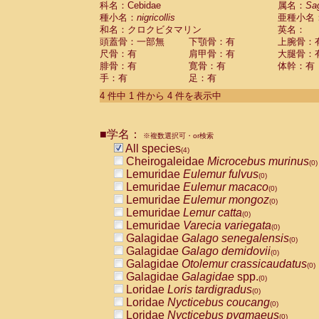
科名：Cebidae
属名：
Sa
Pitheciidae
Callicebus cupreus
(0)
種小名：
nigricollis
亜種小名
Pitheciidae
Callicebus donacophilus
(0
和名：クロクビタマリン
英名：
Pitheciidae
Callicebus moloch
(0)
頭蓋骨：一部無
下顎骨：有
上腕骨：
Pitheciidae
Callicebus torquatus
(0)
尺骨：有
肩甲骨：有
大腿骨：
Pitheciidae
Callicebus
spp.
(0)
腓骨：有
寛骨：有
体幹：有
Pitheciidae
Chiropotes satanas
(0)
手：有
足：有
Pitheciidae
Pithecia monachus
(0)
4 件中 1 件から 4 件を表示中
Pitheciidae
Pithecia pithecia
(0)
Cercopithecidae
Cercocebus agilis
(0)
Cercopithecidae
Cercocebus galeritus
■学名：
Cercopithecidae
Cercocebus torquatu
※複数選択可・or検索
All species
Cercopithecidae
Cercocebus torquatus
(4)
Cheirogaleidae
Microcebus murinus
Cercopithecidae
Cercocebus torquatu
(0)
Lemuridae
Eulemur fulvus
Cercopithecidae
Cercocebus
hybrid
(0)
(0)
Lemuridae
Eulemur macaco
Cercopithecidae
Cercocebus
spp.
(0)
(0)
Lemuridae
Eulemur mongoz
Cercopithecidae
Lophocebus albigen
(0)
Lemuridae
Lemur catta
Cercopithecidae
Papio anubis
(0)
(0)
Lemuridae
Varecia variegata
Cercopithecidae
Papio cynocephalus
(0)
(
Galagidae
Galago senegalensis
Cercopithecidae
Papio hamadryas
(0)
(0)
Galagidae
Galago demidovii
Cercopithecidae
Papio papio
(0)
(0)
Galagidae
Otolemur crassicaudatus
Cercopithecidae
Papio
spp.
(0)
(0)
Galagidae
Galagidae
spp.
Cercopithecidae
Mandrillus leucopha
(0)
Loridae
Loris tardigradus
Cercopithecidae
Mandrillus sphinx
(0)
(0)
Loridae
Nycticebus coucang
Cercopithecidae
Theropithecus gelad
(0)
Loridae
Nycticebus pygmaeus
Cercopithecidae
Macaca arctoides
(0)
(0)