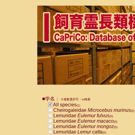
■学名：
※複数選択可・or検索
All species
(1)
Cheirogaleidae
Microcebus murinus
(0)
Lemuridae
Eulemur fulvus
(0)
Lemuridae
Eulemur macaco
(0)
Lemuridae
Eulemur mongoz
(0)
Lemuridae
Lemur catta
(0)