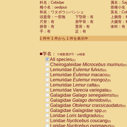
科名：Cebidae
Cebidae
Saguinus midas
属名：
Sa
(0)
種小名：
oedipus
亜種小名
Cebidae
Saguinus mystax
(0)
和名：ワタボウシパンシェ
英名：Cotto
Cebidae
Saguinus nigricollis
(0)
頭蓋骨：一部無
下顎骨：有
上腕骨：
Cebidae
Saguinus oedipus
(1)
尺骨：有
肩甲骨：有
大腿骨：
Cebidae
Saguinus weddelli
(0)
腓骨：有
寛骨：有
体幹：有
Cebidae
Saguinus
spp.
(0)
手：有
足：有
Cebidae
Aotus trivirgatus
(0)
Cebidae
Cebus albifrons
1 件中 1 件から 1 件を表示中
(0)
Cebidae
Cebus apella
(0)
Cebidae
Cebus capucinus
(0)
■学名：
Cebidae
Cebus nigrivittatus
※複数選択可・or検索
(0)
Cebidae
Cebus
spp.
All species
(0)
(1)
Cebidae
Saimiri boliviensis
Cheirogaleidae
Microcebus murinus
(0)
(0)
Cebidae
Saimiri sciureus
Lemuridae
Eulemur fulvus
(0)
(0)
Atelidae
Alouatta caraya
Lemuridae
Eulemur macaco
(0)
(0)
Atelidae
Alouatta fusca
Lemuridae
Eulemur mongoz
(0)
(0)
Atelidae
Alouatta seniculus
Lemuridae
Lemur catta
(0)
(0)
Atelidae
Alouatta
spp.
Lemuridae
Varecia variegata
(0)
(0)
Atelidae
Ateles belzebuth
Galagidae
Galago senegalensis
(0)
(0)
Atelidae
Ateles geoffroyi
Galagidae
Galago demidovii
(0)
(0)
Atelidae
Ateles paniscus
Galagidae
Otolemur crassicaudatus
(0)
(0)
Atelidae
Ateles
spp.
Galagidae
Galagidae
spp.
(0)
(0)
Atelidae
Lagothrix lagothricha
Loridae
Loris tardigradus
(0)
(0)
Atelidae
Lagothrix lagothricha cana
Loridae
Nycticebus coucang
(0)
(0)
Pitheciidae
Cacajao calvus rubicundu
Loridae
Nycticebus pygmaeus
(0)