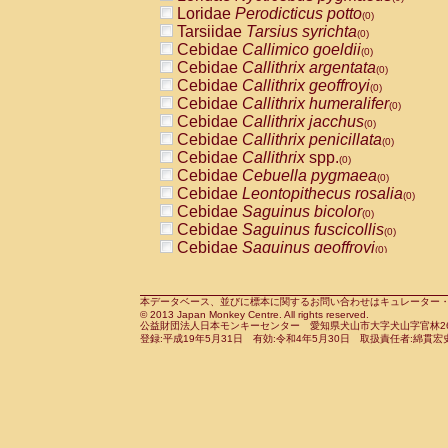
Pitheciidae
Callicebus cupreus
Loridae
Perodicticus potto
(0)
(0)
Pitheciidae
Callicebus donacophilus
Tarsiidae
Tarsius syrichta
(0
(0)
Pitheciidae
Callicebus moloch
Cebidae
Callimico goeldii
(0)
(0)
Pitheciidae
Callicebus torquatus
Cebidae
Callithrix argentata
(0)
(0)
Pitheciidae
Callicebus
spp.
Cebidae
Callithrix geoffroyi
(0)
(0)
Pitheciidae
Chiropotes satanas
Cebidae
Callithrix humeralifer
(0)
(0)
Pitheciidae
Pithecia monachus
Cebidae
Callithrix jacchus
(0)
(0)
Pitheciidae
Pithecia pithecia
Cebidae
Callithrix penicillata
(0)
(0)
Cercopithecidae
Cercocebus agilis
Cebidae
Callithrix
spp.
(0)
(0)
Cercopithecidae
Cercocebus galeritus
Cebidae
Cebuella pygmaea
(0)
Cercopithecidae
Cercocebus torquatu
Cebidae
Leontopithecus rosalia
(0)
Cercopithecidae
Cercocebus torquatus
Cebidae
Saguinus bicolor
(0)
Cercopithecidae
Cercocebus torquatu
Cebidae
Saguinus fuscicollis
(0)
Cercopithecidae
Cercocebus
hybrid
Cebidae
Saguinus geoffroyi
(0)
(0)
Cercopithecidae
Cercocebus
spp.
Cebidae
Saguinus imperator
(0)
(0)
Cercopithecidae
Lophocebus albigen
Cebidae
Saguinus labiatus
(0)
Cercopithecidae
Papio anubis
Cebidae
Saguinus leucopus
本データベース、並びに標本に関するお問い合わせはキュレーター・新宅勇太までお願い
(0)
(0)
© 2013 Japan Monkey Centre. All rights reserved.
Cercopithecidae
Papio cynocephalus
Cebidae
Saguinus midas
(
(0)
公益財団法人日本モンキーセンター 愛知県犬山市大字犬山字官林26番
Cercopithecidae
Papio hamadryas
Cebidae
Saguinus mystax
(0)
登録:平成19年5月31日 有効:令和4年5月30日 取扱責任者:綿貫宏
(0)
Cercopithecidae
Papio papio
Cebidae
Saguinus nigricollis
(0)
(0)
Cercopithecidae
Papio
spp.
Cebidae
Saguinus oedipus
(0)
(1)
Cercopithecidae
Mandrillus leucopha
Cebidae
Saguinus weddelli
(0)
Cercopithecidae
Mandrillus sphinx
Cebidae
Saguinus
spp.
(0)
(0)
Cercopithecidae
Theropithecus gelad
Cebidae
Aotus trivirgatus
(0)
Cercopithecidae
Macaca arctoides
Cebidae
Cebus albifrons
(0)
(0)