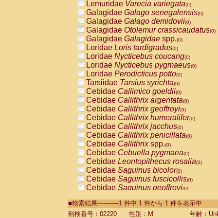
Lemuridae
Varecia variegata
(0)
Galagidae
Galago senegalensis
(0)
Galagidae
Galago demidovii
(0)
Galagidae
Otolemur crassicaudatus
(0)
Galagidae
Galagidae
spp.
(0)
Loridae
Loris tardigradus
(0)
Loridae
Nycticebus coucang
(0)
Loridae
Nycticebus pygmaeus
(0)
Loridae
Perodicticus potto
(0)
Tarsiidae
Tarsius syrichta
(0)
Cebidae
Callimico goeldii
(0)
Cebidae
Callithrix argentata
(0)
Cebidae
Callithrix geoffroyi
(0)
Cebidae
Callithrix humeralifer
(0)
Cebidae
Callithrix jacchus
(0)
Cebidae
Callithrix penicillata
(0)
Cebidae
Callithrix
spp.
(0)
Cebidae
Cebuella pygmaea
(0)
Cebidae
Leontopithecus rosalia
(0)
Cebidae
Saguinus bicolor
(0)
Cebidae
Saguinus fuscicollis
(0)
Cebidae
Saguinus geoffroyi
(0)
Cebidae
Saguinus imperator
(0)
■検索結果-----------1 件中 1 件から 1 件を表示中
Cebidae
Saguinus labiatus
(0)
Cebidae
Saguinus leucopus
剖検番号：02220
性別：M
年齢：Unk
(0)