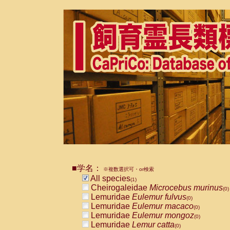
■学名：
※複数選択可・or検索
All species
(1)
Cheirogaleidae
Microcebus murinus
(0)
Lemuridae
Eulemur fulvus
(0)
Lemuridae
Eulemur macaco
(0)
Lemuridae
Eulemur mongoz
(0)
Lemuridae
Lemur catta
(0)