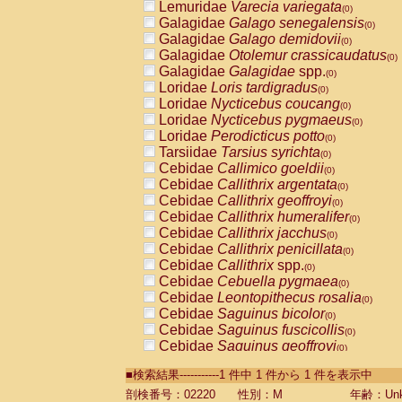
Lemuridae
Varecia variegata
(0)
Galagidae
Galago senegalensis
(0)
Galagidae
Galago demidovii
(0)
Galagidae
Otolemur crassicaudatus
(0)
Galagidae
Galagidae
spp.
(0)
Loridae
Loris tardigradus
(0)
Loridae
Nycticebus coucang
(0)
Loridae
Nycticebus pygmaeus
(0)
Loridae
Perodicticus potto
(0)
Tarsiidae
Tarsius syrichta
(0)
Cebidae
Callimico goeldii
(0)
Cebidae
Callithrix argentata
(0)
Cebidae
Callithrix geoffroyi
(0)
Cebidae
Callithrix humeralifer
(0)
Cebidae
Callithrix jacchus
(0)
Cebidae
Callithrix penicillata
(0)
Cebidae
Callithrix
spp.
(0)
Cebidae
Cebuella pygmaea
(0)
Cebidae
Leontopithecus rosalia
(0)
Cebidae
Saguinus bicolor
(0)
Cebidae
Saguinus fuscicollis
(0)
Cebidae
Saguinus geoffroyi
(0)
Cebidae
Saguinus imperator
(0)
■検索結果-----------1 件中 1 件から 1 件を表示中
Cebidae
Saguinus labiatus
(0)
Cebidae
Saguinus leucopus
剖検番号：02220
性別：M
年齢：Unk
(0)