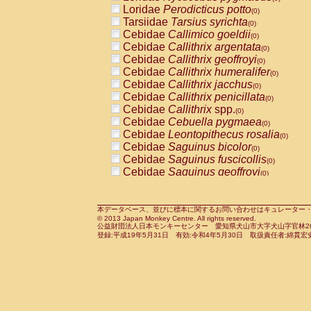
Pitheciidae
Callicebus cupreus
Loridae
Perodicticus potto
(0)
(0)
Pitheciidae
Callicebus donacophilus
Tarsiidae
Tarsius syrichta
(0
(0)
Pitheciidae
Callicebus moloch
Cebidae
Callimico goeldii
(0)
(0)
Pitheciidae
Callicebus torquatus
Cebidae
Callithrix argentata
(0)
(0)
Pitheciidae
Callicebus
spp.
Cebidae
Callithrix geoffroyi
(0)
(0)
Pitheciidae
Chiropotes satanas
Cebidae
Callithrix humeralifer
(0)
(0)
Pitheciidae
Pithecia monachus
Cebidae
Callithrix jacchus
(0)
(0)
Pitheciidae
Pithecia pithecia
Cebidae
Callithrix penicillata
(0)
(0)
Cercopithecidae
Cercocebus agilis
Cebidae
Callithrix
spp.
(0)
(0)
Cercopithecidae
Cercocebus galeritus
Cebidae
Cebuella pygmaea
(0)
Cercopithecidae
Cercocebus torquatu
Cebidae
Leontopithecus rosalia
(0)
Cercopithecidae
Cercocebus torquatus
Cebidae
Saguinus bicolor
(0)
Cercopithecidae
Cercocebus torquatu
Cebidae
Saguinus fuscicollis
(0)
Cercopithecidae
Cercocebus
hybrid
Cebidae
Saguinus geoffroyi
(0)
(0)
Cercopithecidae
Cercocebus
spp.
Cebidae
Saguinus imperator
(0)
(0)
Cercopithecidae
Lophocebus albigen
Cebidae
Saguinus labiatus
(0)
Cercopithecidae
Papio anubis
Cebidae
Saguinus leucopus
本データベース、並びに標本に関するお問い合わせはキュレーター・新宅勇太までお願い
(0)
(0)
© 2013 Japan Monkey Centre. All rights reserved.
Cercopithecidae
Papio cynocephalus
Cebidae
Saguinus midas
(
(0)
公益財団法人日本モンキーセンター 愛知県犬山市大字犬山字官林26番
Cercopithecidae
Papio hamadryas
Cebidae
Saguinus mystax
(0)
登録:平成19年5月31日 有効:令和4年5月30日 取扱責任者:綿貫宏
(0)
Cercopithecidae
Papio papio
Cebidae
Saguinus nigricollis
(0)
(0)
Cercopithecidae
Papio
spp.
Cebidae
Saguinus oedipus
(0)
(1)
Cercopithecidae
Mandrillus leucopha
Cebidae
Saguinus weddelli
(0)
Cercopithecidae
Mandrillus sphinx
Cebidae
Saguinus
spp.
(0)
(0)
Cercopithecidae
Theropithecus gelad
Cebidae
Aotus trivirgatus
(0)
Cercopithecidae
Macaca arctoides
Cebidae
Cebus albifrons
(0)
(0)