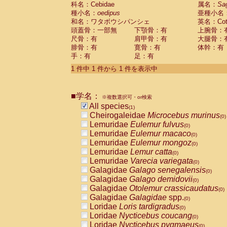
科名：Cebidae
Cebidae
Saguinus midas
属名：
Sa
(0)
種小名：
oedipus
亜種小名
Cebidae
Saguinus mystax
(0)
和名：ワタボウシパンシェ
英名：Cotto
Cebidae
Saguinus nigricollis
(0)
頭蓋骨：一部無
下顎骨：有
上腕骨：
Cebidae
Saguinus oedipus
(1)
尺骨：有
肩甲骨：有
大腿骨：
Cebidae
Saguinus weddelli
(0)
腓骨：有
寛骨：有
体幹：有
Cebidae
Saguinus
spp.
(0)
手：有
足：有
Cebidae
Aotus trivirgatus
(0)
Cebidae
Cebus albifrons
1 件中 1 件から 1 件を表示中
(0)
Cebidae
Cebus apella
(0)
Cebidae
Cebus capucinus
(0)
■学名：
Cebidae
Cebus nigrivittatus
※複数選択可・or検索
(0)
Cebidae
Cebus
spp.
All species
(0)
(1)
Cebidae
Saimiri boliviensis
Cheirogaleidae
Microcebus murinus
(0)
(0)
Cebidae
Saimiri sciureus
Lemuridae
Eulemur fulvus
(0)
(0)
Atelidae
Alouatta caraya
Lemuridae
Eulemur macaco
(0)
(0)
Atelidae
Alouatta fusca
Lemuridae
Eulemur mongoz
(0)
(0)
Atelidae
Alouatta seniculus
Lemuridae
Lemur catta
(0)
(0)
Atelidae
Alouatta
spp.
Lemuridae
Varecia variegata
(0)
(0)
Atelidae
Ateles belzebuth
Galagidae
Galago senegalensis
(0)
(0)
Atelidae
Ateles geoffroyi
Galagidae
Galago demidovii
(0)
(0)
Atelidae
Ateles paniscus
Galagidae
Otolemur crassicaudatus
(0)
(0)
Atelidae
Ateles
spp.
Galagidae
Galagidae
spp.
(0)
(0)
Atelidae
Lagothrix lagothricha
Loridae
Loris tardigradus
(0)
(0)
Atelidae
Lagothrix lagothricha cana
Loridae
Nycticebus coucang
(0)
(0)
Pitheciidae
Cacajao calvus rubicundu
Loridae
Nycticebus pygmaeus
(0)