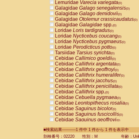
Lemuridae
Varecia variegata
(0)
Galagidae
Galago senegalensis
(0)
Galagidae
Galago demidovii
(0)
Galagidae
Otolemur crassicaudatus
(0)
Galagidae
Galagidae
spp.
(0)
Loridae
Loris tardigradus
(0)
Loridae
Nycticebus coucang
(0)
Loridae
Nycticebus pygmaeus
(0)
Loridae
Perodicticus potto
(0)
Tarsiidae
Tarsius syrichta
(0)
Cebidae
Callimico goeldii
(0)
Cebidae
Callithrix argentata
(0)
Cebidae
Callithrix geoffroyi
(0)
Cebidae
Callithrix humeralifer
(0)
Cebidae
Callithrix jacchus
(0)
Cebidae
Callithrix penicillata
(0)
Cebidae
Callithrix
spp.
(0)
Cebidae
Cebuella pygmaea
(0)
Cebidae
Leontopithecus rosalia
(0)
Cebidae
Saguinus bicolor
(0)
Cebidae
Saguinus fuscicollis
(0)
Cebidae
Saguinus geoffroyi
(0)
Cebidae
Saguinus imperator
(0)
■検索結果-----------1 件中 1 件から 1 件を表示中
Cebidae
Saguinus labiatus
(0)
Cebidae
Saguinus leucopus
剖検番号：02220
性別：M
年齢：Unk
(0)