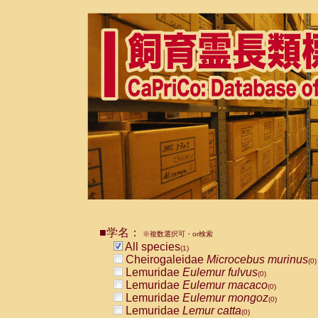
■学名：
※複数選択可・or検索
All species
(1)
Cheirogaleidae
Microcebus murinus
(0)
Lemuridae
Eulemur fulvus
(0)
Lemuridae
Eulemur macaco
(0)
Lemuridae
Eulemur mongoz
(0)
Lemuridae
Lemur catta
(0)