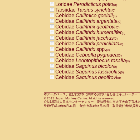
Pitheciidae
Callicebus cupreus
Loridae
Perodicticus potto
(0)
(0)
Pitheciidae
Callicebus donacophilus
Tarsiidae
Tarsius syrichta
(0
(0)
Pitheciidae
Callicebus moloch
Cebidae
Callimico goeldii
(0)
(0)
Pitheciidae
Callicebus torquatus
Cebidae
Callithrix argentata
(0)
(0)
Pitheciidae
Callicebus
spp.
Cebidae
Callithrix geoffroyi
(0)
(0)
Pitheciidae
Chiropotes satanas
Cebidae
Callithrix humeralifer
(0)
(0)
Pitheciidae
Pithecia monachus
Cebidae
Callithrix jacchus
(0)
(0)
Pitheciidae
Pithecia pithecia
Cebidae
Callithrix penicillata
(0)
(0)
Cercopithecidae
Cercocebus agilis
Cebidae
Callithrix
spp.
(0)
(0)
Cercopithecidae
Cercocebus galeritus
Cebidae
Cebuella pygmaea
(0)
Cercopithecidae
Cercocebus torquatu
Cebidae
Leontopithecus rosalia
(0)
Cercopithecidae
Cercocebus torquatus
Cebidae
Saguinus bicolor
(0)
Cercopithecidae
Cercocebus torquatu
Cebidae
Saguinus fuscicollis
(0)
Cercopithecidae
Cercocebus
hybrid
Cebidae
Saguinus geoffroyi
(0)
(0)
Cercopithecidae
Cercocebus
spp.
Cebidae
Saguinus imperator
(0)
(0)
Cercopithecidae
Lophocebus albigen
Cebidae
Saguinus labiatus
(0)
Cercopithecidae
Papio anubis
Cebidae
Saguinus leucopus
本データベース、並びに標本に関するお問い合わせはキュレーター・新宅勇太までお願い
(0)
(0)
© 2013 Japan Monkey Centre. All rights reserved.
Cercopithecidae
Papio cynocephalus
Cebidae
Saguinus midas
(
(0)
公益財団法人日本モンキーセンター 愛知県犬山市大字犬山字官林26番
Cercopithecidae
Papio hamadryas
Cebidae
Saguinus mystax
(0)
登録:平成19年5月31日 有効:令和4年5月30日 取扱責任者:綿貫宏
(0)
Cercopithecidae
Papio papio
Cebidae
Saguinus nigricollis
(0)
(1)
Cercopithecidae
Papio
spp.
Cebidae
Saguinus oedipus
(0)
(0)
Cercopithecidae
Mandrillus leucopha
Cebidae
Saguinus weddelli
(0)
Cercopithecidae
Mandrillus sphinx
Cebidae
Saguinus
spp.
(0)
(0)
Cercopithecidae
Theropithecus gelad
Cebidae
Aotus trivirgatus
(0)
Cercopithecidae
Macaca arctoides
Cebidae
Cebus albifrons
(0)
(0)