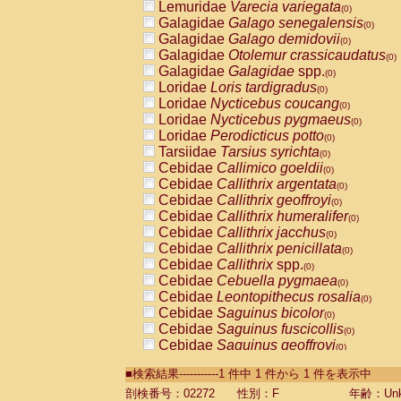
Lemuridae
Varecia variegata
(0)
Galagidae
Galago senegalensis
(0)
Galagidae
Galago demidovii
(0)
Galagidae
Otolemur crassicaudatus
(0)
Galagidae
Galagidae
spp.
(0)
Loridae
Loris tardigradus
(0)
Loridae
Nycticebus coucang
(0)
Loridae
Nycticebus pygmaeus
(0)
Loridae
Perodicticus potto
(0)
Tarsiidae
Tarsius syrichta
(0)
Cebidae
Callimico goeldii
(0)
Cebidae
Callithrix argentata
(0)
Cebidae
Callithrix geoffroyi
(0)
Cebidae
Callithrix humeralifer
(0)
Cebidae
Callithrix jacchus
(0)
Cebidae
Callithrix penicillata
(0)
Cebidae
Callithrix
spp.
(0)
Cebidae
Cebuella pygmaea
(0)
Cebidae
Leontopithecus rosalia
(0)
Cebidae
Saguinus bicolor
(0)
Cebidae
Saguinus fuscicollis
(0)
Cebidae
Saguinus geoffroyi
(0)
Cebidae
Saguinus imperator
(0)
■検索結果-----------1 件中 1 件から 1 件を表示中
Cebidae
Saguinus labiatus
(0)
Cebidae
Saguinus leucopus
剖検番号：02272
性別：F
年齢：Unk
(0)