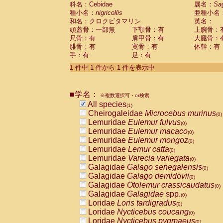
科名：Cebidae
Cebidae
Saguinus midas
属名：
Sa
(0)
種小名：
nigricollis
亜種小名
Cebidae
Saguinus mystax
(0)
和名：クロクビタマリン
英名：
Cebidae
Saguinus nigricollis
(1)
頭蓋骨：一部無
下顎骨：有
上腕骨：
Cebidae
Saguinus oedipus
(0)
尺骨：有
肩甲骨：有
大腿骨：
Cebidae
Saguinus weddelli
(0)
腓骨：有
寛骨：有
体幹：有
Cebidae
Saguinus
spp.
(0)
手：有
足：有
Cebidae
Aotus trivirgatus
(0)
Cebidae
Cebus albifrons
1 件中 1 件から 1 件を表示中
(0)
Cebidae
Cebus apella
(0)
Cebidae
Cebus capucinus
(0)
■学名：
Cebidae
Cebus nigrivittatus
※複数選択可・or検索
(0)
Cebidae
Cebus
spp.
All species
(0)
(1)
Cebidae
Saimiri boliviensis
Cheirogaleidae
Microcebus murinus
(0)
(0)
Cebidae
Saimiri sciureus
Lemuridae
Eulemur fulvus
(0)
(0)
Atelidae
Alouatta caraya
Lemuridae
Eulemur macaco
(0)
(0)
Atelidae
Alouatta fusca
Lemuridae
Eulemur mongoz
(0)
(0)
Atelidae
Alouatta seniculus
Lemuridae
Lemur catta
(0)
(0)
Atelidae
Alouatta
spp.
Lemuridae
Varecia variegata
(0)
(0)
Atelidae
Ateles belzebuth
Galagidae
Galago senegalensis
(0)
(0)
Atelidae
Ateles geoffroyi
Galagidae
Galago demidovii
(0)
(0)
Atelidae
Ateles paniscus
Galagidae
Otolemur crassicaudatus
(0)
(0)
Atelidae
Ateles
spp.
Galagidae
Galagidae
spp.
(0)
(0)
Atelidae
Lagothrix lagothricha
Loridae
Loris tardigradus
(0)
(0)
Atelidae
Lagothrix lagothricha cana
Loridae
Nycticebus coucang
(0)
(0)
Pitheciidae
Cacajao calvus rubicundu
Loridae
Nycticebus pygmaeus
(0)