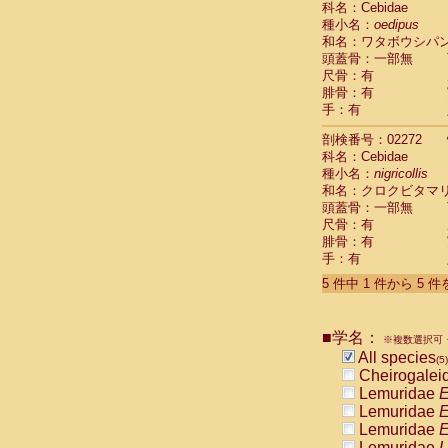
科名：Cebidae
Pitheciidae
種小名：
oedipus
Pitheciidae
和名：ワタボウシパ
Pitheciidae
頭蓋骨：一部無
Pitheciidae
尺骨：有
Pitheciidae
腓骨：有
Pitheciidae
手：有
Pitheciidae
Pitheciidae
剖検番号：02272
Cercopithec
科名：Cebidae
Cercopithec
種小名：
nigricollis
和名：クロクビタマ
Cercopithec
頭蓋骨：一部無
Cercopithec
尺骨：有
Cercopithec
腓骨：有
Cercopithec
手：有
Cercopithec
Cercopithec
5 件中 1 件から 5 
Cercopithec
Cercopithec
Cercopithec
■学名：
※複数選択可・
Cercopithec
All species
(5)
Cercopithec
Cheirogalei
Cercopithec
Lemuridae
E
Cercopithec
Lemuridae
E
Cercopithec
Lemuridae
E
Cercopithec
Lemuridae
L