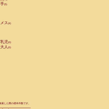
手
(5)
メス
(4)
乳児
(0)
大人
(0)
て検索した際の標本件数です。