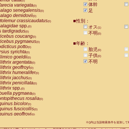
(0)
idae
Macaca assamensis
体幹
arecia variegata
(0)
(0)
idae
Macaca brunnescens
alago senegalensis
(0)
足
(0)
idae
Macaca cyclopis
alago demidovii
(0)
(0)
idae
Macaca fascicularis
tolemur crassicaudatus
(1)
■性別：
(0)
idae
Macaca fuscaca fuscata
alagidae
spp.
(0)
オス
(0)
(1)
idae
Macaca fuscata yakui
s tardigradus
(1)
(0)
不明
(0)
idae
Macaca fuscata
hybrid
ticebus coucang
(0)
(0)
idae
Macaca maura
ticebus pygmaeus
(0)
(0)
■年齢：
idae
Macaca mulatta
dicticus potto
(1)
(0)
胎児
idae
Macaca nemestrina
(0)
rsius syrichta
(0)
(0)
子供
idae
Macaca nigra
limico goeldii
(0)
(0)
(0)
idae
Macaca radiata
不明
lithrix argentata
(0)
(0)
idae
Macaca silenus
lithrix geoffroyi
(0)
(0)
idae
Macaca sinica
lithrix humeralifer
(0)
(0)
idae
Macaca sylvanus
lithrix jacchus
(0)
(0)
idae
Macaca thibetana
lithrix penicillata
(0)
(0)
idae
Macaca tonkeana
lithrix
spp.
(0)
(0)
idae
Macaca
hybrid
buella pygmaea
(0)
(0)
idae
Macaca
spp.
ntopithecus rosalia
(0)
(0)
idae
Allenopithecus nigroviridis
uinus bicolor
(0)
(0)
idae
Cercopithecus ascanius
uinus fuscicollis
(0)
(0)
idae
Cercopithecus ascanius schmidti
uinus geoffroyi
(0)
(0)
idae
Cercopithecus cephus
uinus imperator
(0)
(0)
idae
Cercopithecus diana
※()内は当該検索条件を追加し
uinus labiatus
(0)
(0)
idae
Cercopithecus hamlyni
(0)