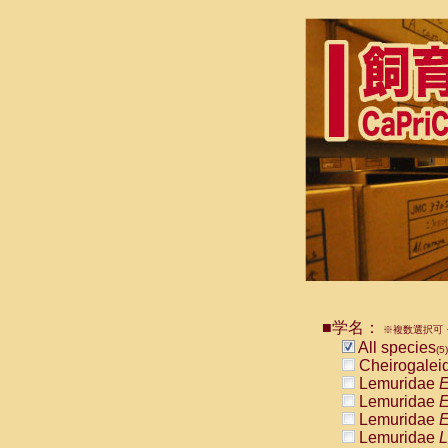
■学名：
※複数選択可・
All species
(5)
Cheirogalei
Lemuridae
E
Lemuridae
E
Lemuridae
E
Lemuridae
L