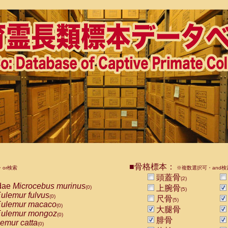
■骨格標本：
or検索
※複数選択可・and検
頭蓋骨
(2)
dae
Microcebus murinus
上腕骨
(0)
(5)
ulemur fulvus
(0)
尺骨
(5)
ulemur macaco
(0)
大腿骨
ulemur mongoz
(0)
腓骨
emur catta
(0)