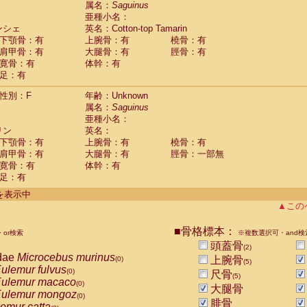
属名：
Saguinus
Callicebus cupreus
(0)
亜種小名：
Callicebus donacophilus
(0)
ンシェ
英名：Cotton-top Tamarin
Callicebus moloch
(0)
下顎骨：有
上腕骨：有
橈骨：有
Callicebus torquatus
(0)
肩甲骨：有
大腿骨：有
脛骨：有
Callicebus
spp.
(0)
寛骨：有
体幹：有
Chiropotes satanas
(0)
足：有
Pithecia monachus
(0)
Pithecia pithecia
性別：F
年齢：Unknown
(0)
idae
Cercocebus agilis
属名：
Saguinus
(0)
idae
Cercocebus galeritus chrysogaster
亜種小名：
(0)
リン
idae
Cercocebus torquatus atys
英名：
(0)
下顎骨：有
上腕骨：有
橈骨：有
idae
Cercocebus torquatus lunulatus
(0)
肩甲骨：有
大腿骨：有
脛骨：一部無
idae
Cercocebus torquatus torquatus
(0)
寛骨：有
体幹：有
idae
Cercocebus
hybrid
(0)
足：有
idae
Cercocebus
spp.
(0)
idae
Lophocebus albigena
件を表示中
(0)
idae
Papio anubis
▲この
(0)
idae
Papio cynocephalus
(0)
idae
Papio hamadryas
■骨格標本：
(0)
or検索
※複数選択可・and検
idae
Papio papio
(0)
頭蓋骨
(2)
idae
Papio
spp.
dae
Microcebus murinus
(0)
上腕骨
(0)
(5)
idae
Mandrillus leucophaeus
ulemur fulvus
(0)
(0)
尺骨
(5)
idae
Mandrillus sphinx
ulemur macaco
(0)
(0)
大腿骨
idae
Theropithecus gelada
ulemur mongoz
(0)
(0)
腓骨
idae
Macaca arctoides
emur catta
(0)