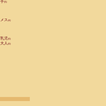
手
(5)
メス
(4)
乳児
(0)
大人
(0)