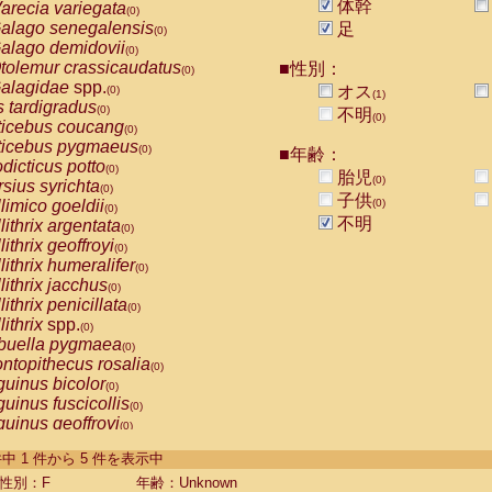
体幹
arecia variegata
(0)
alago senegalensis
足
(0)
alago demidovii
(0)
tolemur crassicaudatus
■性別：
(0)
alagidae
spp.
オス
(0)
(1)
s tardigradus
(0)
不明
(0)
ticebus coucang
(0)
ticebus pygmaeus
(0)
■年齢：
dicticus potto
(0)
胎児
(0)
rsius syrichta
(0)
子供
limico goeldii
(0)
(0)
不明
lithrix argentata
(0)
lithrix geoffroyi
(0)
lithrix humeralifer
(0)
lithrix jacchus
(0)
lithrix penicillata
(0)
lithrix
spp.
(0)
buella pygmaea
(0)
ntopithecus rosalia
(0)
uinus bicolor
(0)
uinus fuscicollis
(0)
uinus geoffroyi
(0)
uinus imperator
(0)
-5 件中 1 件から 5 件を表示中
uinus labiatus
(0)
guinus leucopus
性別：F
年齢：Unknown
(0)