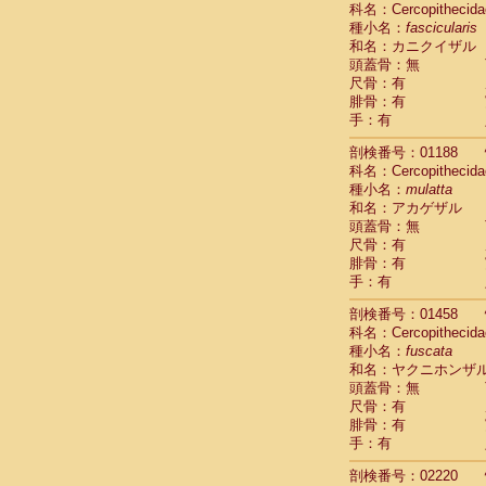
科名：Cercopithecida
Cebidae
Sa
種小名：
fascicularis
Cebidae
Sa
和名：カニクイザル
Cebidae
Sag
頭蓋骨：無
Cebidae
Sa
尺骨：有
Cebidae
Sag
腓骨：有
Cebidae
Sa
手：有
Cebidae
Aot
Cebidae
Ceb
剖検番号：01188
Cebidae
Ceb
科名：Cercopithecida
Cebidae
Ce
種小名：
mulatta
Cebidae
Ceb
和名：アカゲザル
Cebidae
Ce
頭蓋骨：無
Cebidae
Sai
尺骨：有
腓骨：有
Cebidae
Sai
手：有
Atelidae
Alo
Atelidae
Alo
剖検番号：01458
Atelidae
Alo
科名：Cercopithecida
Atelidae
Alo
種小名：
fuscata
Atelidae
Ate
和名：ヤクニホンザ
Atelidae
Ate
頭蓋骨：無
Atelidae
Ate
尺骨：有
Atelidae
Ate
腓骨：有
Atelidae
Lag
手：有
Atelidae
Lag
剖検番号：02220
Pitheciidae