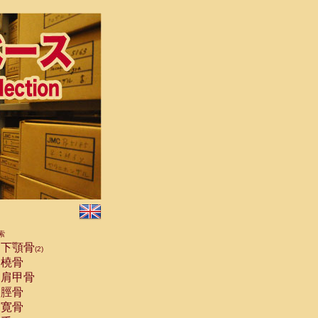
索
下顎骨
(2)
橈骨
肩甲骨
脛骨
寛骨