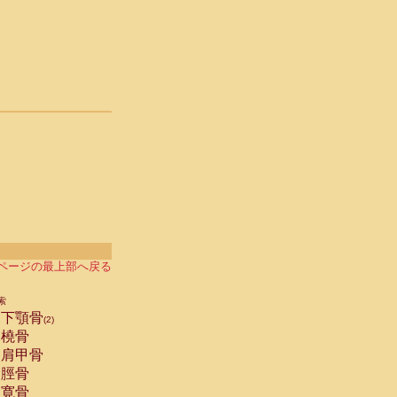
ページの最上部へ戻る
索
下顎骨
(2)
橈骨
肩甲骨
脛骨
寛骨