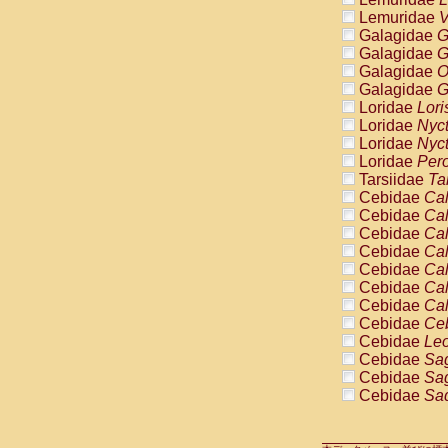
Cercopithec
Lemuridae
V
Cercopithec
Galagidae
G
Cercopithec
Galagidae
G
Cercopithec
Galagidae
O
Cercopithec
Galagidae
G
Cercopithec
Loridae
Lori
Cercopithec
Loridae
Nyc
Cercopithec
Loridae
Nyc
Cercopithec
Loridae
Pero
Cercopithec
Tarsiidae
Ta
Cercopithec
Cebidae
Cal
Cercopithec
Cebidae
Cal
Cercopithec
Cebidae
Cal
Cercopithec
Cebidae
Cal
Cercopithec
Cebidae
Cal
Cercopithec
Cebidae
Cal
Cercopithec
Cebidae
Cal
Cercopithec
Cebidae
Ce
Cercopithec
Cebidae
Leo
Cercopithec
Cebidae
Sag
Cercopithec
Cebidae
Sag
Cercopithec
Cebidae
Sag
Cercopithec
Cebidae
Sag
Cercopithec
Cebidae
Sag
Cercopithec