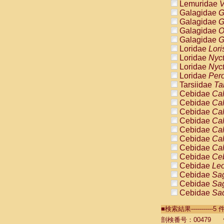
Lemuridae
V
Galagidae
G
Galagidae
G
Galagidae
O
Galagidae
G
Loridae
Lori
Loridae
Nyc
Loridae
Nyc
Loridae
Pero
Tarsiidae
Ta
Cebidae
Cal
Cebidae
Cal
Cebidae
Cal
Cebidae
Cal
Cebidae
Cal
Cebidae
Cal
Cebidae
Cal
Cebidae
Ce
Cebidae
Leo
Cebidae
Sag
Cebidae
Sag
Cebidae
Sag
Cebidae
Sag
■検索結果----------
Cebidae
Sag
Cebidae
Sa
剖検番号：00479