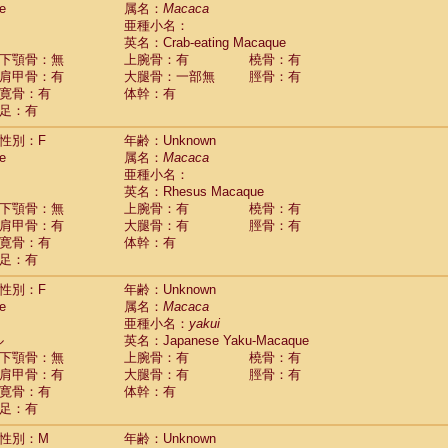
e
guinus midas
属名：
Macaca
(0)
亜種小名：
guinus mystax
(0)
英名：Crab-eating Macaque
uinus nigricollis
(1)
下顎骨：無
上腕骨：有
橈骨：有
guinus oedipus
(1)
肩甲骨：有
大腿骨：一部無
脛骨：有
uinus weddelli
(0)
寛骨：有
体幹：有
guinus
spp.
(0)
足：有
us trivirgatus
(0)
us albifrons
(0)
性別：F
年齢：Unknown
us apella
e
(0)
属名：
Macaca
bus capucinus
亜種小名：
(0)
us nigrivittatus
英名：Rhesus Macaque
(0)
bus
spp.
下顎骨：無
上腕骨：有
橈骨：有
(0)
miri boliviensis
肩甲骨：有
大腿骨：有
脛骨：有
(0)
miri sciureus
寛骨：有
体幹：有
(0)
足：有
uatta caraya
(0)
uatta fusca
(0)
性別：F
年齢：Unknown
uatta seniculus
(0)
e
属名：
Macaca
uatta
spp.
(0)
亜種小名：
yakui
les belzebuth
(0)
ル
英名：Japanese Yaku-Macaque
les geoffroyi
(0)
下顎骨：無
上腕骨：有
橈骨：有
les paniscus
(0)
肩甲骨：有
大腿骨：有
脛骨：有
les
spp.
寛骨：有
(0)
体幹：有
othrix lagothricha
足：有
(0)
othrix lagothricha cana
(0)
性別：M
年齢：Unknown
Cacajao calvus rubicundus
(0)