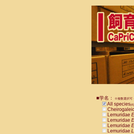
■学名：
※複数選択可・
All species
(4)
Cheirogalei
Lemuridae
E
Lemuridae
E
Lemuridae
E
Lemuridae
L