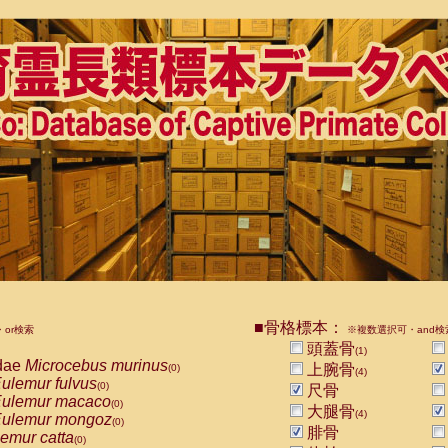
■骨格標本：
or検索
※複数選択可・and検
頭蓋骨
(1)
dae
Microcebus murinus
上腕骨
(0)
(4)
ulemur fulvus
(0)
尺骨
ulemur macaco
(0)
大腿骨
(4)
ulemur mongoz
(0)
腓骨
emur catta
(0)