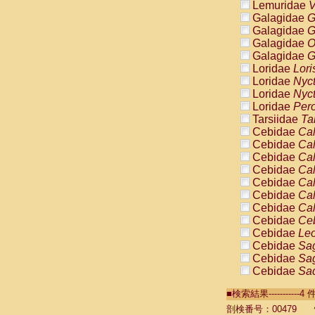
Lemuridae
V
Galagidae
G
Galagidae
G
Galagidae
O
Galagidae
G
Loridae
Lori
Loridae
Nyc
Loridae
Nyc
Loridae
Pero
Tarsiidae
Ta
Cebidae
Cal
Cebidae
Cal
Cebidae
Cal
Cebidae
Cal
Cebidae
Cal
Cebidae
Cal
Cebidae
Cal
Cebidae
Ce
Cebidae
Leo
Cebidae
Sag
Cebidae
Sag
Cebidae
Sag
Cebidae
Sag
■検索結果----------
Cebidae
Sag
Cebidae
Sa
剖検番号：00479