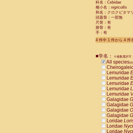
科名：Cebidae
Pitheciidae
種小名：
nigricollis
Pitheciidae
和名：クロクビタマ
Pitheciidae
頭蓋骨：一部無
Pitheciidae
尺骨：有
Pitheciidae
腓骨：有
Pitheciidae
手：有
Pitheciidae
4 件中 1 件から 4 
Pitheciidae
Cercopithec
Cercopithec
■学名：
Cercopithec
※複数選択可・
All species
Cercopithec
(4)
Cheirogalei
Cercopithec
Lemuridae
E
Cercopithec
Lemuridae
E
Cercopithec
Lemuridae
E
Cercopithec
Lemuridae
L
Cercopithec
Lemuridae
V
Cercopithec
Galagidae
G
Cercopithec
Galagidae
G
Cercopithec
Galagidae
O
Cercopithec
Galagidae
G
Cercopithec
Loridae
Lori
Cercopithec
Loridae
Nyc
Cercopithec
Loridae
Nyc
Cercopithec