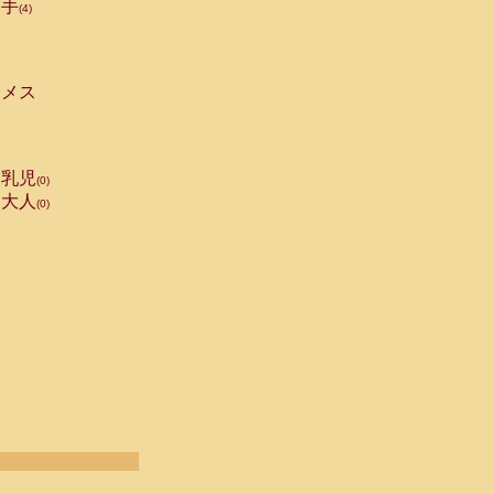
手
(4)
メス
乳児
(0)
大人
(0)