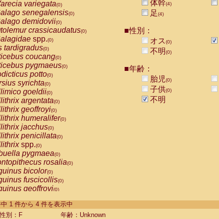
体幹
arecia variegata
(4)
(0)
alago senegalensis
足
(0)
(4)
alago demidovii
(0)
tolemur crassicaudatus
■性別：
(0)
alagidae
spp.
オス
(0)
(0)
s tardigradus
(0)
不明
(0)
ticebus coucang
(0)
ticebus pygmaeus
(0)
■年齢：
dicticus potto
(0)
胎児
(0)
rsius syrichta
(0)
子供
limico goeldii
(0)
(0)
不明
lithrix argentata
(0)
lithrix geoffroyi
(0)
lithrix humeralifer
(0)
lithrix jacchus
(0)
lithrix penicillata
(0)
lithrix
spp.
(0)
buella pygmaea
(0)
ntopithecus rosalia
(0)
uinus bicolor
(0)
uinus fuscicollis
(0)
uinus geoffroyi
(0)
uinus imperator
(0)
-4 件中 1 件から 4 件を表示中
uinus labiatus
(0)
guinus leucopus
性別：F
年齢：Unknown
(0)