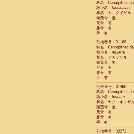
科名：Cercopithecida
Cebidae
Sa
種小名：
fascicularis
Cebidae
Sa
和名：カニクイザル
Cebidae
Sag
頭蓋骨：無
Cebidae
Sa
尺骨：有
Cebidae
Sag
腓骨：有
Cebidae
Sa
手：有
Cebidae
Aot
Cebidae
Ceb
剖検番号：01188
Cebidae
Ceb
科名：Cercopithecida
Cebidae
Ce
種小名：
mulatta
Cebidae
Ceb
和名：アカゲザル
Cebidae
Ce
頭蓋骨：無
Cebidae
Sai
尺骨：有
腓骨：有
Cebidae
Sai
手：有
Atelidae
Alo
Atelidae
Alo
剖検番号：01458
Atelidae
Alo
科名：Cercopithecida
Atelidae
Alo
種小名：
fuscata
Atelidae
Ate
和名：ヤクニホンザ
Atelidae
Ate
頭蓋骨：無
Atelidae
Ate
尺骨：有
Atelidae
Ate
腓骨：有
Atelidae
Lag
手：有
Atelidae
Lag
剖検番号：02272
Pitheciidae