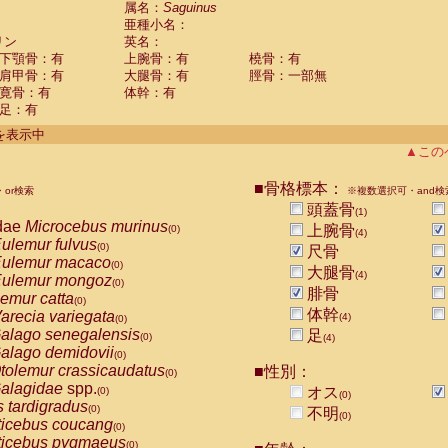
属名：
Saguinus
Callicebus cupreus
(0)
亜種小名：
Callicebus donacophilus
(0)
リン
英名：
Callicebus moloch
(0)
下顎骨：有
上腕骨：有
橈骨：有
Callicebus torquatus
(0)
肩甲骨：有
大腿骨：有
脛骨：一部無
Callicebus
spp.
(0)
寛骨：有
体幹：有
Chiropotes satanas
(0)
足：有
Pithecia monachus
(0)
件を表示中
Pithecia pithecia
(0)
▲この
idae
Cercocebus agilis
(0)
idae
Cercocebus galeritus chrysogaster
(0)
■骨格標本：
idae
Cercocebus torquatus atys
or検索
※複数選択可・and検
(0)
idae
Cercocebus torquatus lunulatus
頭蓋骨
(0)
(1)
dae
Microcebus murinus
idae
Cercocebus torquatus torquatus
上腕骨
(0)
(0)
(4)
ulemur fulvus
idae
Cercocebus
hybrid
(0)
(0)
尺骨
ulemur macaco
idae
Cercocebus
spp.
(0)
(0)
大腿骨
(4)
ulemur mongoz
idae
Lophocebus albigena
(0)
(0)
腓骨
emur catta
idae
Papio anubis
(0)
(0)
体幹
arecia variegata
idae
Papio cynocephalus
(4)
(0)
(0)
alago senegalensis
idae
Papio hamadryas
足
(0)
(0)
(4)
alago demidovii
idae
Papio papio
(0)
(0)
tolemur crassicaudatus
idae
Papio
spp.
■性別：
(0)
(0)
alagidae
spp.
idae
Mandrillus leucophaeus
オス
(0)
(0)
(0)
s tardigradus
idae
Mandrillus sphinx
(0)
(0)
不明
(0)
ticebus coucang
idae
Theropithecus gelada
(0)
(0)
ticebus pygmaeus
idae
Macaca arctoides
(0)
(0)