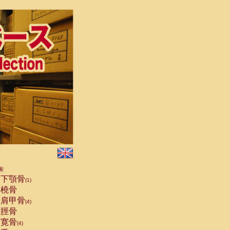
索
下顎骨
(1)
橈骨
肩甲骨
(4)
脛骨
寛骨
(4)