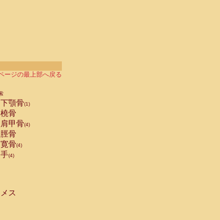
ページの最上部へ戻る
索
下顎骨
(1)
橈骨
肩甲骨
(4)
脛骨
寛骨
(4)
手
(4)
メス