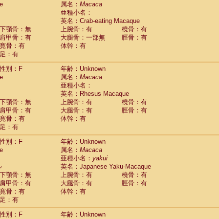
e
guinus midas
属名：
Macaca
(0)
亜種小名：
guinus mystax
(0)
英名：Crab-eating Macaque
uinus nigricollis
(1)
下顎骨：無
上腕骨：有
橈骨：有
guinus oedipus
(0)
肩甲骨：有
大腿骨：一部無
脛骨：有
uinus weddelli
(0)
寛骨：有
体幹：有
guinus
spp.
(0)
足：有
us trivirgatus
(0)
us albifrons
(0)
性別：F
年齢：Unknown
us apella
e
(0)
属名：
Macaca
bus capucinus
亜種小名：
(0)
us nigrivittatus
英名：Rhesus Macaque
(0)
bus
spp.
下顎骨：無
上腕骨：有
橈骨：有
(0)
miri boliviensis
肩甲骨：有
大腿骨：有
脛骨：有
(0)
miri sciureus
寛骨：有
体幹：有
(0)
足：有
uatta caraya
(0)
uatta fusca
(0)
性別：F
年齢：Unknown
uatta seniculus
(0)
e
属名：
Macaca
uatta
spp.
(0)
亜種小名：
yakui
les belzebuth
(0)
ル
英名：Japanese Yaku-Macaque
les geoffroyi
(0)
下顎骨：無
上腕骨：有
橈骨：有
les paniscus
(0)
肩甲骨：有
大腿骨：有
脛骨：有
les
spp.
寛骨：有
(0)
体幹：有
othrix lagothricha
足：有
(0)
othrix lagothricha cana
(0)
性別：F
年齢：Unknown
Cacajao calvus rubicundus
(0)