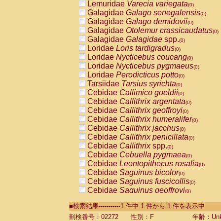
Lemuridae
Varecia variegata
(0)
Galagidae
Galago senegalensis
(0)
Galagidae
Galago demidovii
(0)
Galagidae
Otolemur crassicaudatus
(0)
Galagidae
Galagidae
spp.
(0)
Loridae
Loris tardigradus
(0)
Loridae
Nycticebus coucang
(0)
Loridae
Nycticebus pygmaeus
(0)
Loridae
Perodicticus potto
(0)
Tarsiidae
Tarsius syrichta
(0)
Cebidae
Callimico goeldii
(0)
Cebidae
Callithrix argentata
(0)
Cebidae
Callithrix geoffroyi
(0)
Cebidae
Callithrix humeralifer
(0)
Cebidae
Callithrix jacchus
(0)
Cebidae
Callithrix penicillata
(0)
Cebidae
Callithrix
spp.
(0)
Cebidae
Cebuella pygmaea
(0)
Cebidae
Leontopithecus rosalia
(0)
Cebidae
Saguinus bicolor
(0)
Cebidae
Saguinus fuscicollis
(0)
Cebidae
Saguinus geoffroyi
(0)
Cebidae
Saguinus imperator
(0)
■検索結果-----------1 件中 1 件から 1 件を表示中
Cebidae
Saguinus labiatus
(0)
Cebidae
Saguinus leucopus
剖検番号：02272
性別：F
年齢：Unk
(0)