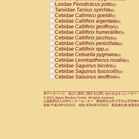
Pitheciidae
Callicebus cupreus
Loridae
Perodicticus potto
(0)
(0)
Pitheciidae
Callicebus donacophilus
Tarsiidae
Tarsius syrichta
(0
(0)
Pitheciidae
Callicebus moloch
Cebidae
Callimico goeldii
(0)
(0)
Pitheciidae
Callicebus torquatus
Cebidae
Callithrix argentata
(0)
(0)
Pitheciidae
Callicebus
spp.
Cebidae
Callithrix geoffroyi
(0)
(0)
Pitheciidae
Chiropotes satanas
Cebidae
Callithrix humeralifer
(0)
(0)
Pitheciidae
Pithecia monachus
Cebidae
Callithrix jacchus
(0)
(0)
Pitheciidae
Pithecia pithecia
Cebidae
Callithrix penicillata
(0)
(0)
Cercopithecidae
Cercocebus agilis
Cebidae
Callithrix
spp.
(0)
(0)
Cercopithecidae
Cercocebus galeritus
Cebidae
Cebuella pygmaea
(0)
Cercopithecidae
Cercocebus torquatu
Cebidae
Leontopithecus rosalia
(0)
Cercopithecidae
Cercocebus torquatus
Cebidae
Saguinus bicolor
(0)
Cercopithecidae
Cercocebus torquatu
Cebidae
Saguinus fuscicollis
(0)
Cercopithecidae
Cercocebus
hybrid
Cebidae
Saguinus geoffroyi
(0)
(0)
Cercopithecidae
Cercocebus
spp.
Cebidae
Saguinus imperator
(0)
(0)
Cercopithecidae
Lophocebus albigen
Cebidae
Saguinus labiatus
(0)
Cercopithecidae
Papio anubis
Cebidae
Saguinus leucopus
本データベース、並びに標本に関するお問い合わせはキュレーター・新宅勇太までお願い
(0)
(0)
© 2013 Japan Monkey Centre. All rights reserved.
Cercopithecidae
Papio cynocephalus
Cebidae
Saguinus midas
(
(0)
公益財団法人日本モンキーセンター 愛知県犬山市大字犬山字官林26番
Cercopithecidae
Papio hamadryas
Cebidae
Saguinus mystax
(0)
登録:平成19年5月31日 有効:令和4年5月30日 取扱責任者:綿貫宏
(0)
Cercopithecidae
Papio papio
Cebidae
Saguinus nigricollis
(0)
(1)
Cercopithecidae
Papio
spp.
Cebidae
Saguinus oedipus
(0)
(0)
Cercopithecidae
Mandrillus leucopha
Cebidae
Saguinus weddelli
(0)
Cercopithecidae
Mandrillus sphinx
Cebidae
Saguinus
spp.
(0)
(0)
Cercopithecidae
Theropithecus gelad
Cebidae
Aotus trivirgatus
(0)
Cercopithecidae
Macaca arctoides
Cebidae
Cebus albifrons
(0)
(0)