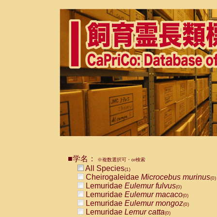
■学名：
※複数選択可・or検索
All Species
(1)
Cheirogaleidae
Microcebus murinus
(0)
Lemuridae
Eulemur fulvus
(0)
Lemuridae
Eulemur macaco
(0)
Lemuridae
Eulemur mongoz
(0)
Lemuridae
Lemur catta
(0)