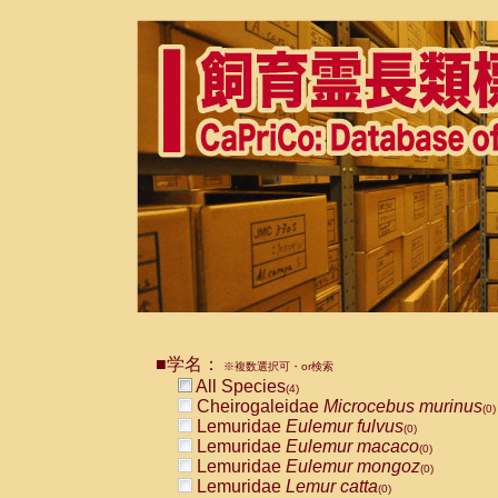
■学名：
※複数選択可・or検索
All Species
(4)
Cheirogaleidae
Microcebus murinus
(0)
Lemuridae
Eulemur fulvus
(0)
Lemuridae
Eulemur macaco
(0)
Lemuridae
Eulemur mongoz
(0)
Lemuridae
Lemur catta
(0)