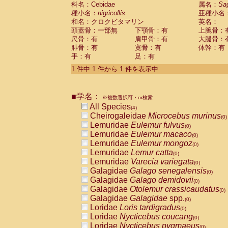
科名：Cebidae
Cebidae
Saguinus midas
属名：
Sa
(0)
種小名：
nigricollis
亜種小名
Cebidae
Saguinus mystax
(0)
和名：クロクビタマリン
英名：
Cebidae
Saguinus nigricollis
(1)
頭蓋骨：一部無
下顎骨：有
上腕骨：
Cebidae
Saguinus oedipus
(0)
尺骨：有
肩甲骨：有
大腿骨：
Cebidae
Saguinus weddelli
(0)
腓骨：有
寛骨：有
体幹：有
Cebidae
Saguinus
spp.
(0)
手：有
足：有
Cebidae
Aotus trivirgatus
(0)
Cebidae
Cebus albifrons
1 件中 1 件から 1 件を表示中
(0)
Cebidae
Cebus apella
(0)
Cebidae
Cebus capucinus
(0)
■学名：
Cebidae
Cebus nigrivittatus
※複数選択可・or検索
(0)
Cebidae
Cebus
spp.
All Species
(0)
(4)
Cebidae
Saimiri boliviensis
Cheirogaleidae
Microcebus murinus
(0)
(0)
Cebidae
Saimiri sciureus
Lemuridae
Eulemur fulvus
(0)
(0)
Atelidae
Alouatta caraya
Lemuridae
Eulemur macaco
(0)
(0)
Atelidae
Alouatta fusca
Lemuridae
Eulemur mongoz
(0)
(0)
Atelidae
Alouatta seniculus
Lemuridae
Lemur catta
(0)
(0)
Atelidae
Alouatta
spp.
Lemuridae
Varecia variegata
(0)
(0)
Atelidae
Ateles belzebuth
Galagidae
Galago senegalensis
(0)
(0)
Atelidae
Ateles geoffroyi
Galagidae
Galago demidovii
(0)
(0)
Atelidae
Ateles paniscus
Galagidae
Otolemur crassicaudatus
(0)
(0)
Atelidae
Ateles
spp.
Galagidae
Galagidae
spp.
(0)
(0)
Atelidae
Lagothrix lagothricha
Loridae
Loris tardigradus
(0)
(0)
Atelidae
Lagothrix lagothricha cana
Loridae
Nycticebus coucang
(0)
(0)
Pitheciidae
Cacajao calvus rubicundu
Loridae
Nycticebus pygmaeus
(0)