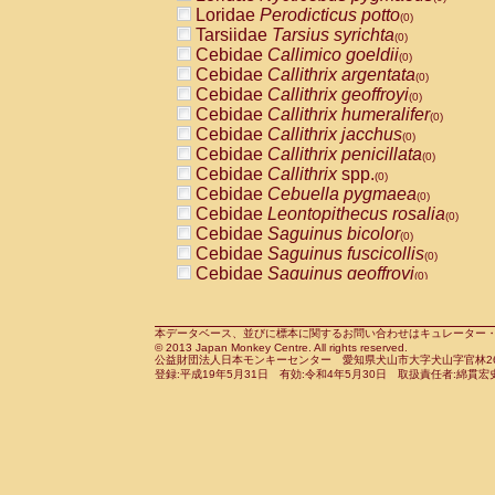
Pitheciidae
Callicebus cupreus
Loridae
Perodicticus potto
(0)
(0)
Pitheciidae
Callicebus donacophilus
Tarsiidae
Tarsius syrichta
(0
(0)
Pitheciidae
Callicebus moloch
Cebidae
Callimico goeldii
(0)
(0)
Pitheciidae
Callicebus torquatus
Cebidae
Callithrix argentata
(0)
(0)
Pitheciidae
Callicebus
spp.
Cebidae
Callithrix geoffroyi
(0)
(0)
Pitheciidae
Chiropotes satanas
Cebidae
Callithrix humeralifer
(0)
(0)
Pitheciidae
Pithecia monachus
Cebidae
Callithrix jacchus
(0)
(0)
Pitheciidae
Pithecia pithecia
Cebidae
Callithrix penicillata
(0)
(0)
Cercopithecidae
Cercocebus agilis
Cebidae
Callithrix
spp.
(0)
(0)
Cercopithecidae
Cercocebus galeritus
Cebidae
Cebuella pygmaea
(0)
Cercopithecidae
Cercocebus torquatu
Cebidae
Leontopithecus rosalia
(0)
Cercopithecidae
Cercocebus torquatus
Cebidae
Saguinus bicolor
(0)
Cercopithecidae
Cercocebus torquatu
Cebidae
Saguinus fuscicollis
(0)
Cercopithecidae
Cercocebus
hybrid
Cebidae
Saguinus geoffroyi
(0)
(0)
Cercopithecidae
Cercocebus
spp.
Cebidae
Saguinus imperator
(0)
(0)
Cercopithecidae
Lophocebus albigen
Cebidae
Saguinus labiatus
(0)
Cercopithecidae
Papio anubis
Cebidae
Saguinus leucopus
本データベース、並びに標本に関するお問い合わせはキュレーター・新宅勇太までお願い
(0)
(0)
© 2013 Japan Monkey Centre. All rights reserved.
Cercopithecidae
Papio cynocephalus
Cebidae
Saguinus midas
(
(0)
公益財団法人日本モンキーセンター 愛知県犬山市大字犬山字官林26番
Cercopithecidae
Papio hamadryas
Cebidae
Saguinus mystax
(0)
登録:平成19年5月31日 有効:令和4年5月30日 取扱責任者:綿貫宏
(0)
Cercopithecidae
Papio papio
Cebidae
Saguinus nigricollis
(0)
(1)
Cercopithecidae
Papio
spp.
Cebidae
Saguinus oedipus
(0)
(0)
Cercopithecidae
Mandrillus leucopha
Cebidae
Saguinus weddelli
(0)
Cercopithecidae
Mandrillus sphinx
Cebidae
Saguinus
spp.
(0)
(0)
Cercopithecidae
Theropithecus gelad
Cebidae
Aotus trivirgatus
(0)
Cercopithecidae
Macaca arctoides
Cebidae
Cebus albifrons
(0)
(0)