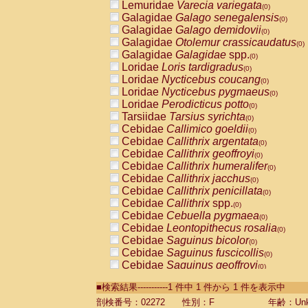
Lemuridae
Varecia variegata
(0)
Galagidae
Galago senegalensis
(0)
Galagidae
Galago demidovii
(0)
Galagidae
Otolemur crassicaudatus
(0)
Galagidae
Galagidae
spp.
(0)
Loridae
Loris tardigradus
(0)
Loridae
Nycticebus coucang
(0)
Loridae
Nycticebus pygmaeus
(0)
Loridae
Perodicticus potto
(0)
Tarsiidae
Tarsius syrichta
(0)
Cebidae
Callimico goeldii
(0)
Cebidae
Callithrix argentata
(0)
Cebidae
Callithrix geoffroyi
(0)
Cebidae
Callithrix humeralifer
(0)
Cebidae
Callithrix jacchus
(0)
Cebidae
Callithrix penicillata
(0)
Cebidae
Callithrix
spp.
(0)
Cebidae
Cebuella pygmaea
(0)
Cebidae
Leontopithecus rosalia
(0)
Cebidae
Saguinus bicolor
(0)
Cebidae
Saguinus fuscicollis
(0)
Cebidae
Saguinus geoffroyi
(0)
Cebidae
Saguinus imperator
(0)
■検索結果-----------1 件中 1 件から 1 件を表示中
Cebidae
Saguinus labiatus
(0)
Cebidae
Saguinus leucopus
剖検番号：02272
性別：F
年齢：Unk
(0)