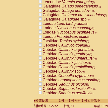
Lemuridae
Varecia variegata
(0)
Galagidae
Galago senegalensis
(0)
Galagidae
Galago demidovii
(0)
Galagidae
Otolemur crassicaudatus
(0)
Galagidae
Galagidae
spp.
(0)
Loridae
Loris tardigradus
(0)
Loridae
Nycticebus coucang
(0)
Loridae
Nycticebus pygmaeus
(0)
Loridae
Perodicticus potto
(0)
Tarsiidae
Tarsius syrichta
(0)
Cebidae
Callimico goeldii
(0)
Cebidae
Callithrix argentata
(0)
Cebidae
Callithrix geoffroyi
(0)
Cebidae
Callithrix humeralifer
(0)
Cebidae
Callithrix jacchus
(0)
Cebidae
Callithrix penicillata
(0)
Cebidae
Callithrix
spp.
(0)
Cebidae
Cebuella pygmaea
(0)
Cebidae
Leontopithecus rosalia
(0)
Cebidae
Saguinus bicolor
(0)
Cebidae
Saguinus fuscicollis
(0)
Cebidae
Saguinus geoffroyi
(0)
Cebidae
Saguinus imperator
(0)
■検索結果-----------1 件中 1 件から 1 件を表示中
Cebidae
Saguinus labiatus
(0)
Cebidae
Saguinus leucopus
剖検番号：02272
性別：F
年齢：Unk
(0)