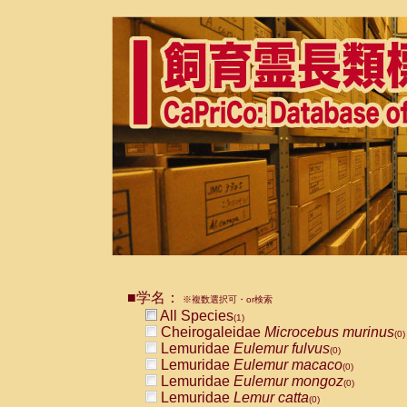
■学名：
※複数選択可・or検索
All Species
(1)
Cheirogaleidae
Microcebus murinus
(0)
Lemuridae
Eulemur fulvus
(0)
Lemuridae
Eulemur macaco
(0)
Lemuridae
Eulemur mongoz
(0)
Lemuridae
Lemur catta
(0)