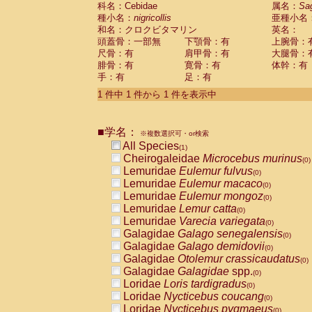
科名：Cebidae
Cebidae
Saguinus midas
属名：
Sa
(0)
種小名：
nigricollis
亜種小名
Cebidae
Saguinus mystax
(0)
和名：クロクビタマリン
英名：
Cebidae
Saguinus nigricollis
(1)
頭蓋骨：一部無
下顎骨：有
上腕骨：
Cebidae
Saguinus oedipus
(0)
尺骨：有
肩甲骨：有
大腿骨：
Cebidae
Saguinus weddelli
(0)
腓骨：有
寛骨：有
体幹：有
Cebidae
Saguinus
spp.
(0)
手：有
足：有
Cebidae
Aotus trivirgatus
(0)
Cebidae
Cebus albifrons
1 件中 1 件から 1 件を表示中
(0)
Cebidae
Cebus apella
(0)
Cebidae
Cebus capucinus
(0)
■学名：
Cebidae
Cebus nigrivittatus
※複数選択可・or検索
(0)
Cebidae
Cebus
spp.
All Species
(0)
(1)
Cebidae
Saimiri boliviensis
Cheirogaleidae
Microcebus murinus
(0)
(0)
Cebidae
Saimiri sciureus
Lemuridae
Eulemur fulvus
(0)
(0)
Atelidae
Alouatta caraya
Lemuridae
Eulemur macaco
(0)
(0)
Atelidae
Alouatta fusca
Lemuridae
Eulemur mongoz
(0)
(0)
Atelidae
Alouatta seniculus
Lemuridae
Lemur catta
(0)
(0)
Atelidae
Alouatta
spp.
Lemuridae
Varecia variegata
(0)
(0)
Atelidae
Ateles belzebuth
Galagidae
Galago senegalensis
(0)
(0)
Atelidae
Ateles geoffroyi
Galagidae
Galago demidovii
(0)
(0)
Atelidae
Ateles paniscus
Galagidae
Otolemur crassicaudatus
(0)
(0)
Atelidae
Ateles
spp.
Galagidae
Galagidae
spp.
(0)
(0)
Atelidae
Lagothrix lagothricha
Loridae
Loris tardigradus
(0)
(0)
Atelidae
Lagothrix lagothricha cana
Loridae
Nycticebus coucang
(0)
(0)
Pitheciidae
Cacajao calvus rubicundu
Loridae
Nycticebus pygmaeus
(0)