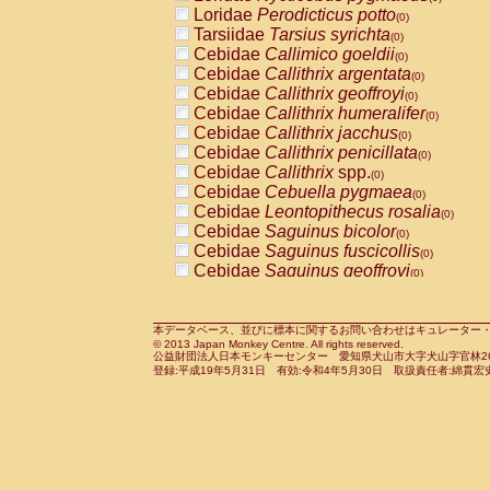
Pitheciidae
Callicebus cupreus
Loridae
Perodicticus potto
(0)
(0)
Pitheciidae
Callicebus donacophilus
Tarsiidae
Tarsius syrichta
(0
(0)
Pitheciidae
Callicebus moloch
Cebidae
Callimico goeldii
(0)
(0)
Pitheciidae
Callicebus torquatus
Cebidae
Callithrix argentata
(0)
(0)
Pitheciidae
Callicebus
spp.
Cebidae
Callithrix geoffroyi
(0)
(0)
Pitheciidae
Chiropotes satanas
Cebidae
Callithrix humeralifer
(0)
(0)
Pitheciidae
Pithecia monachus
Cebidae
Callithrix jacchus
(0)
(0)
Pitheciidae
Pithecia pithecia
Cebidae
Callithrix penicillata
(0)
(0)
Cercopithecidae
Cercocebus agilis
Cebidae
Callithrix
spp.
(0)
(0)
Cercopithecidae
Cercocebus galeritus
Cebidae
Cebuella pygmaea
(0)
Cercopithecidae
Cercocebus torquatu
Cebidae
Leontopithecus rosalia
(0)
Cercopithecidae
Cercocebus torquatus
Cebidae
Saguinus bicolor
(0)
Cercopithecidae
Cercocebus torquatu
Cebidae
Saguinus fuscicollis
(0)
Cercopithecidae
Cercocebus
hybrid
Cebidae
Saguinus geoffroyi
(0)
(0)
Cercopithecidae
Cercocebus
spp.
Cebidae
Saguinus imperator
(0)
(0)
Cercopithecidae
Lophocebus albigen
Cebidae
Saguinus labiatus
(0)
Cercopithecidae
Papio anubis
Cebidae
Saguinus leucopus
本データベース、並びに標本に関するお問い合わせはキュレーター・新宅勇太までお願い
(0)
(0)
© 2013 Japan Monkey Centre. All rights reserved.
Cercopithecidae
Papio cynocephalus
Cebidae
Saguinus midas
(
(0)
公益財団法人日本モンキーセンター 愛知県犬山市大字犬山字官林26番
Cercopithecidae
Papio hamadryas
Cebidae
Saguinus mystax
(0)
登録:平成19年5月31日 有効:令和4年5月30日 取扱責任者:綿貫宏
(0)
Cercopithecidae
Papio papio
Cebidae
Saguinus nigricollis
(0)
(1)
Cercopithecidae
Papio
spp.
Cebidae
Saguinus oedipus
(0)
(0)
Cercopithecidae
Mandrillus leucopha
Cebidae
Saguinus weddelli
(0)
Cercopithecidae
Mandrillus sphinx
Cebidae
Saguinus
spp.
(0)
(0)
Cercopithecidae
Theropithecus gelad
Cebidae
Aotus trivirgatus
(0)
Cercopithecidae
Macaca arctoides
Cebidae
Cebus albifrons
(0)
(0)