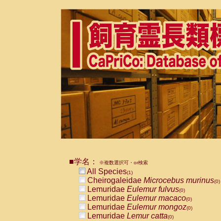
■学名：
※複数選択可・or検索
All Species
(1)
Cheirogaleidae
Microcebus murinus
(0)
Lemuridae
Eulemur fulvus
(0)
Lemuridae
Eulemur macaco
(0)
Lemuridae
Eulemur mongoz
(0)
Lemuridae
Lemur catta
(0)