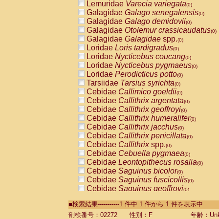
Lemuridae
Varecia variegata
(0)
Galagidae
Galago senegalensis
(0)
Galagidae
Galago demidovii
(0)
Galagidae
Otolemur crassicaudatus
(0)
Galagidae
Galagidae
spp.
(0)
Loridae
Loris tardigradus
(0)
Loridae
Nycticebus coucang
(0)
Loridae
Nycticebus pygmaeus
(0)
Loridae
Perodicticus potto
(0)
Tarsiidae
Tarsius syrichta
(0)
Cebidae
Callimico goeldii
(0)
Cebidae
Callithrix argentata
(0)
Cebidae
Callithrix geoffroyi
(0)
Cebidae
Callithrix humeralifer
(0)
Cebidae
Callithrix jacchus
(0)
Cebidae
Callithrix penicillata
(0)
Cebidae
Callithrix
spp.
(0)
Cebidae
Cebuella pygmaea
(0)
Cebidae
Leontopithecus rosalia
(0)
Cebidae
Saguinus bicolor
(0)
Cebidae
Saguinus fuscicollis
(0)
Cebidae
Saguinus geoffroyi
(0)
Cebidae
Saguinus imperator
(0)
■検索結果-----------1 件中 1 件から 1 件を表示中
Cebidae
Saguinus labiatus
(0)
Cebidae
Saguinus leucopus
剖検番号：02272
性別：F
年齢：Unk
(0)